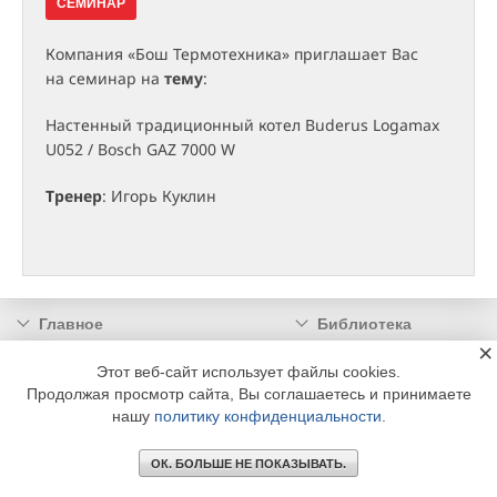
СЕМИНАР
Компания «Бош Термотехника» приглашает Вас
на семинар на
тему
:
Настенный традиционный котел Buderus Logamax
U052 / Bosch GAZ 7000 W
Тренер
: Игорь Куклин
Главное
Библиотека
×
Подписка
Реклама
Этот веб-сайт использует файлы cookies.
Информация
Продолжая просмотр сайта, Вы соглашаетесь и принимаете
нашу
политику конфиденциальности
.
© 2002 - 2026 OOO Издательский дом «МЕДИА ТЕХНОЛОДЖИ» +7 (495) 665-00-
00
ОК. БОЛЬШЕ НЕ ПОКАЗЫВАТЬ.