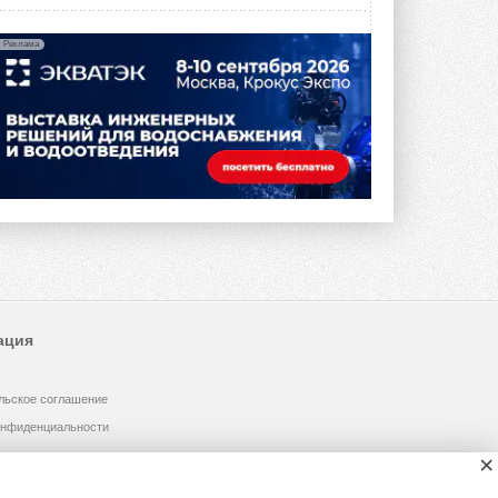
Реклама
ация
льское соглашение
онфиденциальности
×