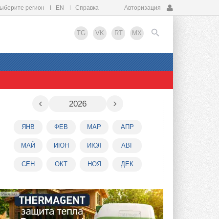
ыберите регион
EN
Справка
Авторизация
TG
VK
RT
MX
EN
‹
›
2026
ЯНВ
ФЕВ
МАР
АПР
МАЙ
ИЮН
ИЮЛ
АВГ
СЕН
ОКТ
НОЯ
ДЕК
Реклама