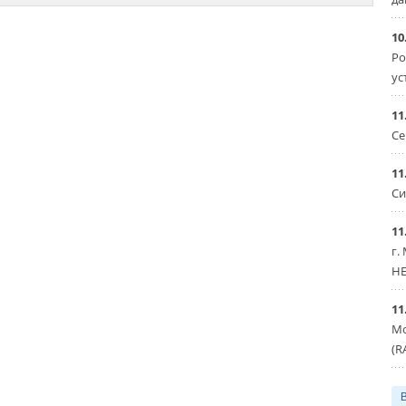
10
Ро
ус
11
Се
11
Си
11
г.
HE
11
Мо
(R