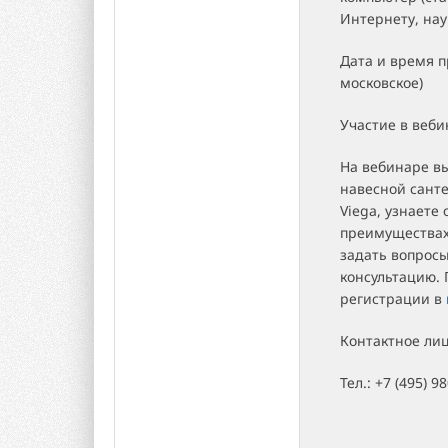
Интернету, на
Дата и время п
московское)
Участие в веби
На вебинаре в
навесной сант
Viega,
узнаете 
преимуществах
задать вопрос
консультацию.
регистрации в
Контактное лиц
Тел.: +7 (495) 9