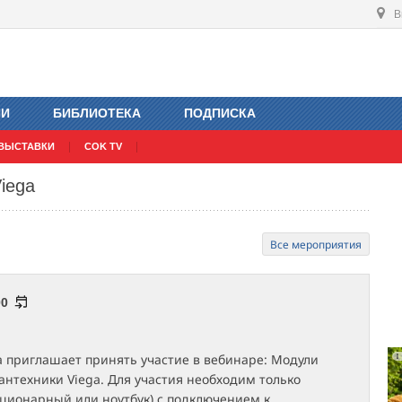
В
ИИ
БИБЛИОТЕКА
ПОДПИСКА
ВЫСТАВКИ
COK TV
iega
Все мероприятия
00
a приглашает принять участие в вебинаре: Модули
антехники Viega.
Для участия необходим только
ационарный или ноутбук) с подключением к