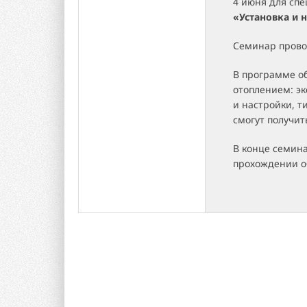
4 июня для спе
«Установка и 
Семинар прово
В программе о
отоплением: э
и настройки, т
смогут получит
В конце семин
прохождении о