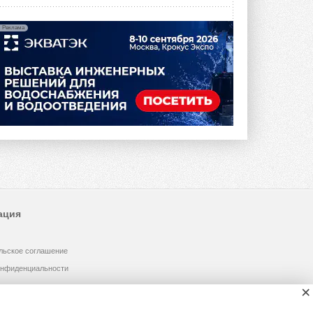
Реклама
ация
льское соглашение
онфиденциальности
×