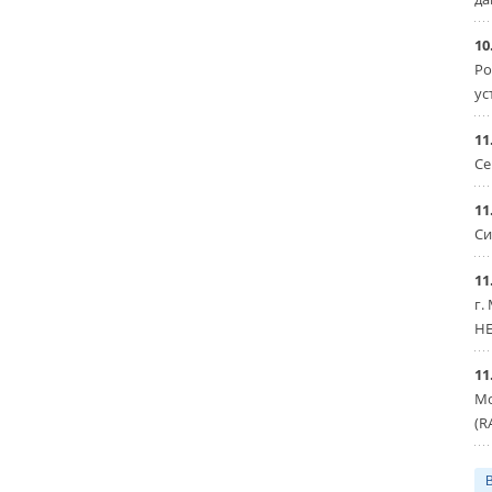
10
Ро
ус
11
Се
11
Си
11
г.
HE
11
Мо
(R