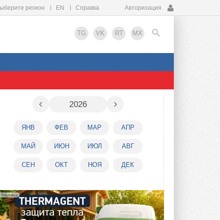
ыберите регион
EN
Справка
Авторизация
TG
VK
RT
MX
EN
‹
›
2026
ЯНВ
ФЕВ
МАР
АПР
МАЙ
ИЮН
ИЮЛ
АВГ
СЕН
ОКТ
НОЯ
ДЕК
Реклама