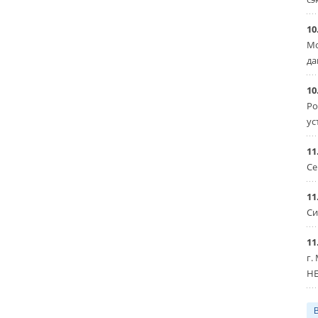
10
Мо
да
10
Ро
ус
11
Се
11
Си
11
г.
HE