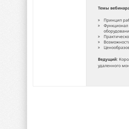
Темы вебинар
Принцип ра
Функционал 
оборудован
Практическо
Возможност
Ценообразов
Ведущий
: Кор
удаленного мо