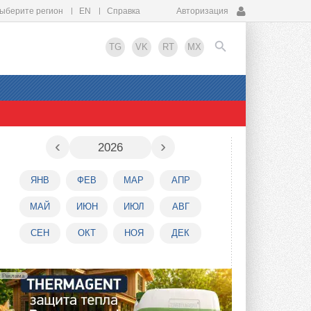
ыберите регион
EN
Справка
Авторизация
TG
VK
RT
MX
EN
‹
›
2026
ЯНВ
ФЕВ
МАР
АПР
МАЙ
ИЮН
ИЮЛ
АВГ
СЕН
ОКТ
НОЯ
ДЕК
Реклама