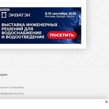
Реклама
ация
льское соглашение
онфиденциальности
×