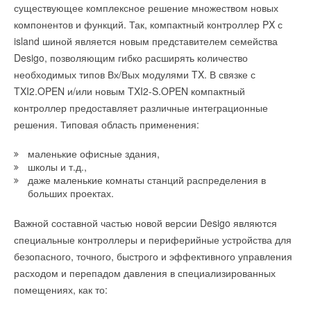
Thermo, новое имя — My Ariston — лучше отражает тесную
существующее комплексное решение множеством новых
связь ее участников с брендом, прямую коммуникацию
компонентов и функций. Так, компактный контроллер PX с
профессионалов — монтажников и специалистов Ariston.
island шиной является новым представителем семейства
Работая с оборудованием итальянского бренда,
Desigo, позволяющим гибко расширять количество
участники My Ariston всегда могут рассчитывать
необходимых типов Вх/Вых модулями TX. В связке с
на качественную и своевременную поддержку. Кроме того,
TXI2.OPEN и/или новым TXI2-S.OPEN компактный
они сами становятся частью большой международной
контроллер предоставляет различные интеграционные
компании, получая от нее приятные бонусы и принимая
решения. Типовая область применения:
участие в ежегодных встречах. Простота и доступность
программы сделали ее популярной среди монтажников
маленькие офисные здания,
школы и т.д.,
во всех регионах России.
даже маленькие комнаты станций распределения в
больших проектах.
Впервые My Team была запущена «Аристон Термо
Русь» в 2010 году, чтобы поощрить тех, кто постоянно
Важной составной частью новой версии Desigo являются
Донорская акция #LGСлавияТехПасДобра в Улан-Удэ
работает с газовыми котлами Ariston и заинтересован
специальные контроллеры и периферийные устройства для
продолжает шестой марафон в поддержку безвозмездного
в дальнейшем сотрудничестве с брендом. Участники
безопасного, точного, быстрого и эффективного управления
донорства крови #LGПередайПасДобра, приняв донорскую
программы регистрируют коды с установленных ими котлов
Система CWL Excellent с рекуперацией тепла забирает через
расходом и перепадом давления в специализированных
эстафету из Кишинева, Молдавия. Проект стартовал в
на сайте
http://ariston-pro.ru
и получают за них баллы
фильтр воздух из помещения, кухни, ванной и туалета и при
помещениях, как то:
Минске в марте 2017 г. с футбольной командой «Крумкачы»
и возможность выбирать призы: дополнительная техническая
помощи перекрестноточного теплообменника нагревает