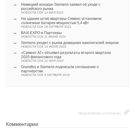
→
Ваше имя *
Немецкий концерн Siemens заявил об уходе с
социальных проектах LG, нацеленных на продвижение
российского рынка
безвозмездного донорства крови, в том числе о марафоне
НОВОСТИ СОК 13 МАЯ 2022
→
На здании штаб-квартиры Сименс установили
#LGПередайПасДобра и «Космических инициативах добра».
солнечные батареи мощностью 5,4 кВт
Ваш E-mail *
Уведомления отключены
НОВОСТИ СОК 28 ОКТЯБРЯ 2021
Представители компании «Славия-Тех» представили добрые
→
BAXI EXPO и Партнеры
дела компании в Республике Бурятия. В свою очередь
НОВОСТИ СОК 11 ИЮНЯ 2021
Комментарии
→
футболист Валерий Карпин поддержал тему важности
Siemens уходит с рынка домашних накопителей энергии
Текст комментария
НОВОСТИ СОК 14 ИЮЛЯ 2020
добрых дел, рассказав о том, как взаимосвязаны спорт и
→
В этой теме еще нет комментариев
«Сименс АГ» объявил результаты второго квартала
добро. По окончании лекции студенты и гости сделали
2020 финансового года
НОВОСТИ СОК 22 МАЯ 2020
памятное селфи на LG G6.
→
Grundfos и Siemens подписали соглашение о
партнёрстве
Добавить комментарий
НОВОСТИ СОК 3 ОКТЯБРЯ 2019
Ваше имя *
Ваш E-mail *
Уведомления отключены
Комментарии
Текст комментария