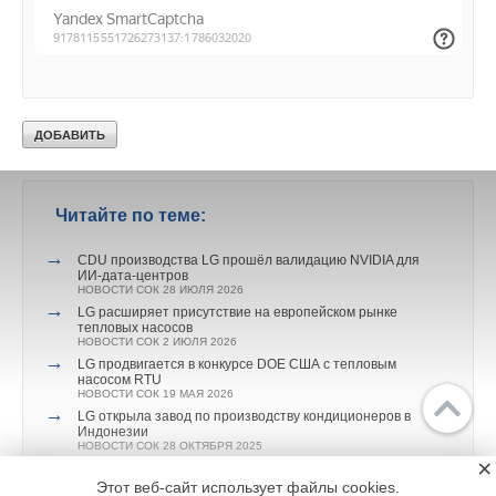
Руслан Нигматуллин, Олимпийские чемпионы Алексей
Немов, Татьяна Навка, Александр Зубков, Алексей Воевода,
Александр Легков и многие другие.
Читайте по теме:
→
CDU производства LG прошёл валидацию NVIDIA для
ИИ-дата-центров
НОВОСТИ СОК 28 ИЮЛЯ 2026
→
LG расширяет присутствие на европейском рынке
тепловых насосов
НОВОСТИ СОК 2 ИЮЛЯ 2026
→
LG продвигается в конкурсе DOE США с тепловым
насосом RTU
НОВОСТИ СОК 19 МАЯ 2026
→
LG открыла завод по производству кондиционеров в
Индонезии
НОВОСТИ СОК 28 ОКТЯБРЯ 2025
Главное
Библиотека
×
→
LG Group обнародовала план по инвестированию 74,3
млрд долларов в Южную Корею
Подписка
Реклама
Этот веб-сайт использует файлы cookies.