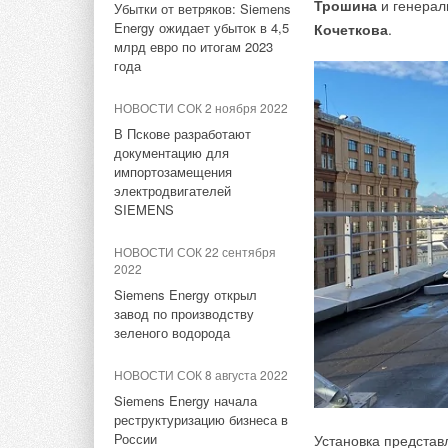
Трошина
и генерал
Убытки от ветряков: Siemens
НОВОСТИ СОК 3 августа 2026
Energy ожидает убыток в 4,5
Кочеткова
.
«РУСКЛИМАТ Fest 2026» в
млрд евро по итогам 2023
Уфе собрал свыше 700
года
профи климатической
отрасли
НОВОСТИ СОК 2 ноября 2022
В Пскове разработают
НОВОСТИ СОК 3 августа 2026
документацию для
«СиСофт Девелопмент»
импортозамещения
подвел итоги конкурса
электродвигателей
студенческих проектов
На испытательных 
SIEMENS
«ТИМ-лидеры 2026»
недвижимости, так 
НОВОСТИ СОК 22 сентября
НОВОСТИ СОК 31 июля 2026
Интерес приглашенн
2022
«Русклимат» укрепляет
и испытания продук
Siemens Energy открыл
партнёрство за Уралом
завод по производству
зеленого водорода
«
Многим кажется,
НОВОСТИ СОК 30 июля 2026
себе, как будто из
СИЭНПИ РУС представила
НОВОСТИ СОК 8 августа 2022
а испытания прово
новую серию консольных
Siemens Energy начала
оборудовании. И н
насосов NM
реструктуризацию бизнеса в
глазами увидели, 
России
Установка представ