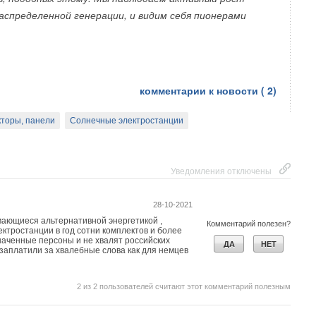
лжен плотно прилегать к лицу и голове, чтобы
аспределенной генерации, и видим себя пионерами
кновение вредных веществ.
комментарии к новости (
2
)
торы, панели
Солнечные электростанции
Уведомления отключены
28-10-2021
ающиеся альтернативной энергетикой ,
Комментарий полезен?
ктростанции в год сотни комплектов и более
значенные персоны и не хвалят российских
ДА
НЕТ
 заплатили за хвалебные слова как для немцев
2
из
2
пользователей считают этот комментарий полезным