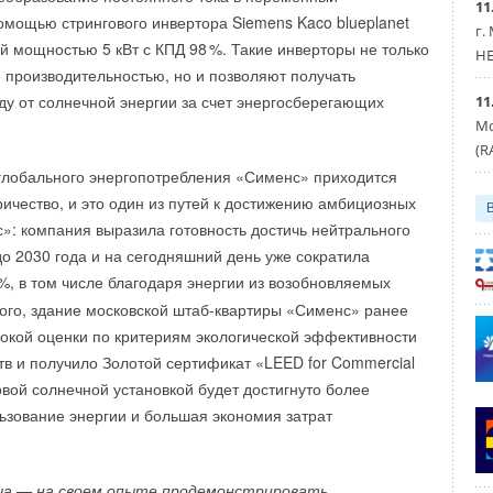
11
» проводятся испытания по 32 Техническим регламентам
омощью стрингового инвертора Siemens Kaco blueplanet
г.
 Соответственно, они охватывают 32 различные области
й мощностью 5 кВт с КПД 9
8
%. Такие инверторы не только
HE
оборудование, детские товары, мебель, оборудование
 производительностью, но и позволяют получать
оения, автокомпоненты и многое другое.
у от солнечной энергии за счет энергосберегающих
11
Мо
(R
глобального энергопотребления «Сименс» приходится
ричество, и это один из путей к достижению амбициозных
: компания выразила готовность достичь нейтрального
до 2030 года и на сегодняшний день уже сократила
%, в том числе благодаря энергии из возобновляемых
того, здание московской штаб-квартиры «Сименс» ранее
окой оценки по критериям экологической эффективности
в и получило Золотой сертификат «LEED for Commercial
 новой солнечной установкой будет достигнуто более
зование энергии и большая экономия затрат
у журналистов, которые специализируются на теме
ча — на своем опыте продемонстрировать