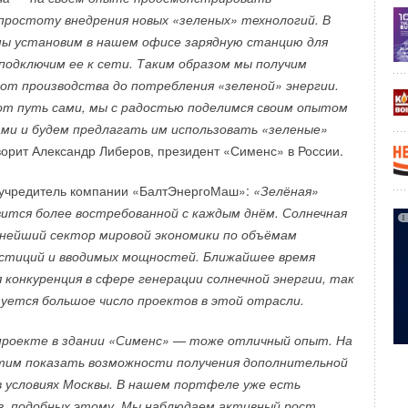
али тесты отделочных материалов и спецодежды для
ростоту внедрения новых «зеленых» технологий. В
ратории низковольтного оборудования один из журналистов
ы установим в нашем офисе зарядную станцию для
испытывал на себе условия крайнего Севера, находясь
подключим ее к сети. Таким образом мы получим
ительном костюме в климатической камере при
от производства до потребления «зеленой» энергии.
с 60 градусов по Цельсию. Следует отметить, что костюм
от путь сами, мы с радостью поделимся своим опытом
л успешно «протестирован» испытательным роботом
ами и будем предлагать им использовать «зеленые»
ворит Александр Либеров, президент «Сименс» в России.
глазами увидели, как испытываются детские коляски,
оучредитель компании «БалтЭнергоМаш»:
«Зелёная»
дежда, как проверяются отделочные материалы
ится более востребованной с каждым днём. Солнечная
ебель на прочность.
нейший сектор мировой экономики по объёмам
стиций и вводимых мощностей. Ближайшее время
 испытаний эксперты сымитировали падение арматуры
 конкуренция в сфере генерации солнечной энергии, так
ски, на манекенах проверяли надежность страховочных
зуется большое число проектов в этой отрасли.
 проекте в здании «Сименс» — тоже отличный опыт. На
ств индивидуальной защиты гостям показали тест
тим показать возможности получения дополнительной
лорида натрия в подмасочное пространство: в условиях
 в условиях Москвы. В нашем портфеле уже есть
ости оказалось недостаточно хорошего фильтра для
в, подобных этому. Мы наблюдаем активный рост