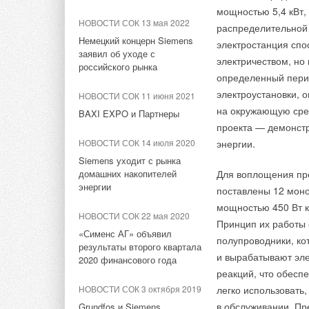
НОВОСТИ СОК 29 июля 2026
которые, к сожале
мощностью 5,4 кВт,
Новый фирменный магазин
генеральный дирек
НОВОСТИ СОК 13 мая 2022
распределительной 
Midea открылся в Сургуте
Немецкий концерн Siemens
электростанция спо
заявил об уходе с
электричеством, но
НОВОСТИ СОК 27 июля 2026
российского рынка
определенный перио
Aquatherm Almaty 2026:
электроустановки, 
ключевая платформа для
НОВОСТИ СОК 11 июня 2021
развития инженерных систем
на окружающую сред
BAXI EXPO и Партнеры
Центральной Азии
проекта — демонст
НОВОСТИ СОК 14 июля 2020
энергии.
НОВОСТИ СОК 17 июля 2026
Siemens уходит с рынка
Впервые на Heat&Power:
домашних накопителей
Для воплощения пр
Форум «Собственная
энергии
поставлены 12 мон
генерация»
мощностью 450 Вт к
НОВОСТИ СОК 22 мая 2020
Принцип их работы 
НОВОСТИ СОК 10 июля 2026
«Сименс АГ» объявил
полупроводники, ко
Всемирный день холода
результаты второго квартала
(World Refrigeration Day)
и вырабатывают эле
2020 финансового года
представил сообщество
реакций, что обеспе
WRD365
НОВОСТИ СОК 3 октября 2019
легко использовать
в обслуживании. Пр
Grundfos и Siemens