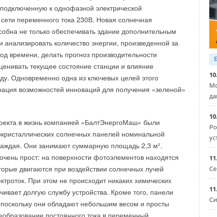
нию, тоже порой присутствуют на рынке
», — отметил
 подключенную к однофазной электрической
тор компании «ПромМашТест» Алексей Филатчев.
сети переменного тока 230В. Новая солнечная
собна не только обеспечивать здание дополнительным
 и анализировать количество энергии, произведенной за
д времени, делать прогноз производительности
оценивать текущее состояние станции и влияние
10
у. Одновременно одна из ключевых целей этого
Мо
рация возможностей инноваций для получения «зеленой»
да
10
оекта в жизнь компанией «БалтЭнергоМаш» были
Ро
окристаллических солнечных панелей номинальной
ус
аждая. Они занимают суммарную площадь 2,3 м².
очень прост: на поверхности фотоэлементов находятся
11
торые двигаются при воздействии солнечных лучей
Се
ктроток. При этом не происходит никаких химических
11
чивает долгую службу устройства. Кроме того, панели
Си
, поскольку они обладают небольшим весом и просты
еобразование постоянного тока в переменный