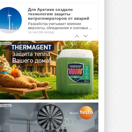
Для Арктики создали
технологию защиты
ветрогенераторов от аварий
Разработка учитывает влияние
мерзлоты, обледенения и снеговых ...
16 ЧАСОВ НАЗАД
Гибридный тепловой насос PV/T
Реклама
с одним общим испарителем
Исследователи предложили
конструкцию двухисточникового ...
ВЧЕРА
21-й ежегодный форум
«ЦОД-2026»
Мероприятие пройдет 2-3 сентября в
отеле Radisson Slavyanskaya. Форум
посетит более двух тысяч участников ...
ВЧЕРА
Реклама
Китайская Shenling представила
линейку тепловых насосов
«воздух-вода» на R290
Серия ThermaX R290 All-In-One
включает три модели ...