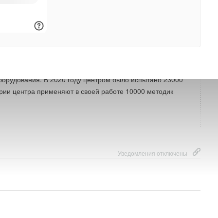
рупнейший испытательный центр на территории
 Центр занимает площадь более 20000 м²,
кционируют более 3000 единиц испытательного
борудования. В 2020 году центром было испытано 23000
рии центра применяют в своей работе 10000 методик
Уведомления отключены