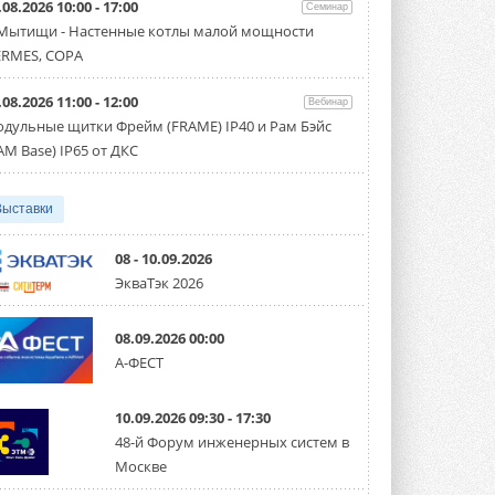
.08.2026 10:00 - 17:00
производительностью от 22,4 до 56 кВт.
Семинар
Суммарная длина трубопроводов ...
 Мытищи - Настенные котлы малой мощности
3 АВГУСТА 2026
RMES, COPA
«СиСофт Девелопмент» подвел
.08.2026 11:00 - 12:00
итоги конкурса студенческих
Вебинар
проектов «ТИМ-лидеры 2026»
дульные щитки Фрейм (FRAME) IP40 и Рам Бэйс
Новый сезон конкурса «ТИМ-лидеры»
AM Base) IP65 от ДКС
стартует уже в сентябре 2026 года ...
3 АВГУСТА 2026
Выставки
«Русклимат» укрепляет
партнёрство за Уралом
Президент Омского землячества в
08 - 10.09.2026
Москве Михаил Тимошенко посетил
ЭкваТэк 2026
Омск с трёхдневным рабочим визитом ...
31 ИЮЛЯ 2026
08.09.2026 00:00
Carrier модернизирует
А-ФЕСТ
флагманский чиллер AquaEdge
19XR
Чиллер получил новую версию,
10.09.2026 09:30 - 17:30
работающую на хладагенте R1234ze ...
31 ИЮЛЯ 2026
48-й Форум инженерных систем в
Москве
Mitsubishi расширяет