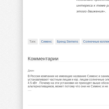
противогаза — он до
интереса к теме р
не допустить прони
этого движения»
.
Тэги:
Сименс
Бренд Siemens
Солнечные коллек
Комментарии
Джин
В России компании не имеющие название Сименс и заним
устанавливают частным лицам и юр. лицам солнечные эле
4.5 кВт . Почему на эти установки не приходят выше обо
альтернативщиков, может потому что они не Сименс и не
.....