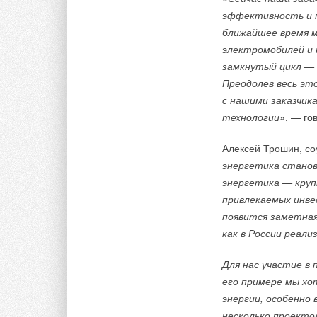
недвижимости, вызв
эффективность и п
строителей. В лабо
ближайшее время м
в течение 5 минут 
электромобилей и 
в специальном стро
замкнутый цикл — 
температуре — мину
Преодолев весь эт
предварительно бы
с нашими заказчик
Ньютон.
технологии»
, — го
Журналисты своими 
Алексей Трошин, с
детская/взрослая о
энергетика станов
на токсичность, а м
энергетика — круп
привлекаемых инве
Для показательных
появится заметная
на строительные ка
как в России реали
поясов.
Для нас участие в
В лаборатории сред
его примере мы хо
на проникновение х
энергии, особенно
повышенной токсичн
несколько проекто