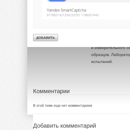
Справка:
«ПромМашТест» — к
Таможенного Союза.
в лабораториях фун
и измерительного о
образцов. Лаборато
испытаний.
Комментарии
В этой теме еще нет комментариев
Добавить комментарий