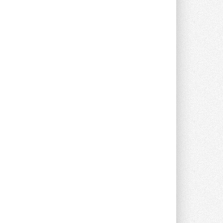
Новый фирменный магазин
Midea открылся в Сургуте
Компания «Даичи» совместно с
партнером «Энердрим» открыла новый
фирменный магазин Midea в Сургуте ...
29 ИЮЛЯ 2026
Токио — лидер по
интенсивности использования
кондиционеров
Данные получены в ходе очередного
опроса Daikin о восприятии жары ...
28 ИЮЛЯ 2026
CDU производства LG прошёл
валидацию NVIDIA для ИИ-дата-
центров
Компания становится официальным
партнёром NVIDIA по системам ...
28 ИЮЛЯ 2026
В Великобритании предлагают
сделать кондиционирование
обязательным для новостроек
Либеральные демократы внесли