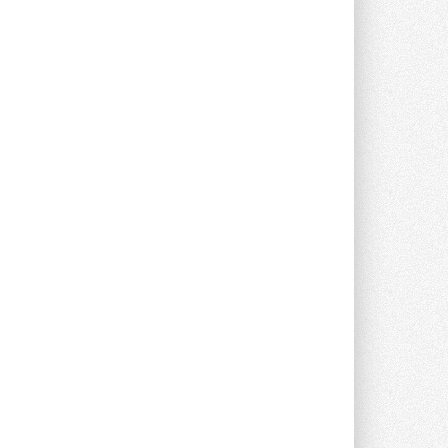
Краска для окон: как выбрать
состав, который не
растрескается после первой
зимы
Частые вопросы о краске для окон ...
30 ИЮЛЯ 2026
СИЭНПИ РУС представила
новую серию консольных
насосов NM
Усовершенствованная гидравлика
помогает снизить энергопотребление ...
30 ИЮЛЯ 2026
Группа «Теплолюкс» открыла
новую производственную
площадку
Открытие нового завода состоялось
сегодня в Мытищах ...
29 ИЮЛЯ 2026
Stiebel Eltron — спонсирует
международные соревнования
25 спортсменов, выступающих в
прыжках с трамплина и лыжном
двоеборье на международных ...
29 ИЮЛЯ 2026