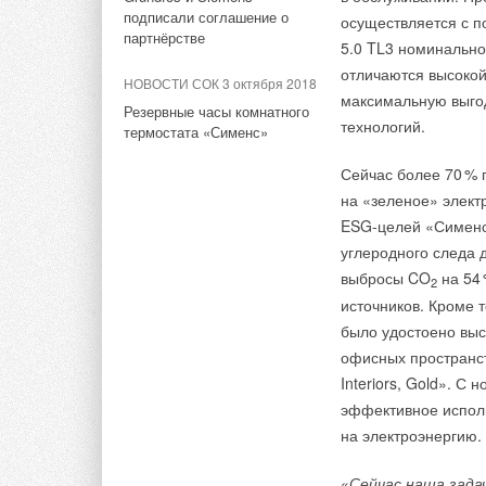
подписали соглашение о
В ИЦ «ПромМашТест
осуществляется с п
партнёрстве
Таможенного союза.
5.0 TL3 номинально
продукции: электро
отличаются высокой
НОВОСТИ СОК 3 октября 2018
тяжелого машиностр
максимальную выгод
Резервные часы комнатного
технологий.
термостата «Сименс»
Сейчас более 7
0
% 
на «зеленое» элект
ESG-целей «Сименс»
углеродного следа 
выбросы CO
на 5
4
2
источников. Кроме 
было удостоено выс
офисных пространст
Interiors, Gold». С
эффективное исполь
на электроэнергию.
Отдельный интерес 
«
Сейчас наша зада