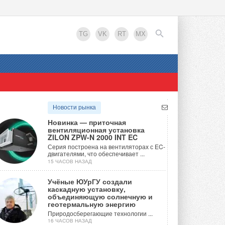
TG
VK
RT
MX
EN
Новости рынка
Новинка — приточная
вентиляционная установка
ZILON ZPW-N 2000 INT EC
Серия построена на вентиляторах с EC-
двигателями, что обеспечивает ...
15 ЧАСОВ НАЗАД
Учёные ЮУрГУ создали
каскадную установку,
объединяющую солнечную и
геотермальную энергию
Природосберегающие технологии ...
16 ЧАСОВ НАЗАД