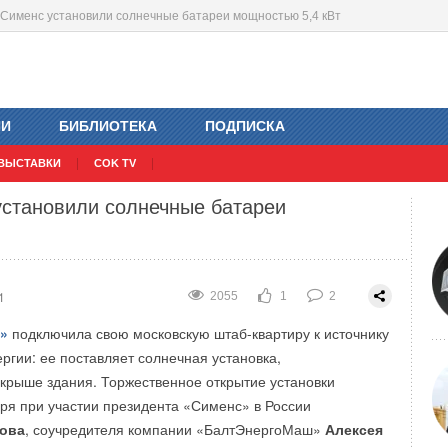
ы Сименс установили солнечные батареи мощностью 5,4 кВт
ный центр «ПромМашТест» в Чехове
1
2090
2
0
ИИ
БИБЛИОТЕКА
ПОДПИСКА
икация?
ВЫСТАВКИ
COK TV
или крупнейший в Европе испытательный центр
установили солнечные батареи
одит в группу компаний «Серконс») в г. Чехов
1
2055
1
2
»
подключила свою московскую штаб-квартиру к источнику
ргии: ее поставляет солнечная установка,
крыше здания. Торжественное открытие установки
бря при участии президента «Сименс» в России
ова
, соучредителя компании «БалтЭнергоМаш»
Алексея