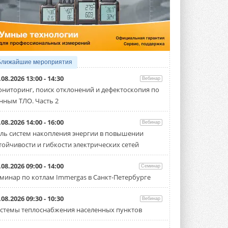
4 АВГУСТА 2026
Тепловые насосы в связке с
солнечной генерацией и
накопителем снижают
потребление на 60%
Исследователи из Италии установили ...
Ближайшие мероприятия
4 АВГУСТА 2026
.08.2026 13:00 - 14:30
Вебинар
«РУСКЛИМАТ Fest 2026» в Уфе
ниторинг, поиск отклонений и дефектоскопия по
собрал свыше 700 профи
нным ТЛО. Часть 2
климатической отрасли
Организатором выступил торгово-
производственный холдинг ...
.08.2026 14:00 - 16:00
Вебинар
3 АВГУСТА 2026
ль систем накопления энергии в повышении
тойчивости и гибкости электрических сетей
«Датарк» испытал модульный
ЦОД с плотностью 54 кВт на
стойку
.08.2026 09:00 - 14:00
Семинар
Испытания прошли на собственной
минар по котлам Immergas в Санкт-Петербурге
производственной площадке и были ...
3 АВГУСТА 2026
.08.2026 09:30 - 10:30
Вебинар
Samsung выпускает VRF-
стемы теплоснабжения населенных пунктов
систему DVM на R32
Линейка включает семь типоразмеров