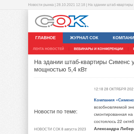
Новости рынка | 28.10.2021 12:18 | На здании штаб-квартир
Журналисты посетили испытатель
12:17 28 ОКТЯБРЯ 202
ГЛАВНОЕ
ЖУРНАЛ СОК
КОМПАН
Что такое сертиф
ЛЕНТА НОВОСТЕЙ
ВЕБИНАРЫ И КОНФЕРЕНЦИИ
Новости по теме:
Журналисты посет
На здании штаб-квартиры Сименс 
«ПромМашТест» (вх
мощностью 5,4 кВт
НОВОСТИ СОК 5 августа 2026
21-й ежегодный форум
«ЦОД-2026»
12:18 28 ОКТЯБРЯ 202
Компания «Сименс
НОВОСТИ СОК 4 августа 2026
возобновляемой эне
Корпорация «Термекс»
Новости по теме:
представила передовой опыт
смонтированная на 
роботизации участникам
состоялось 22 октя
проекта «Промтуризм.РФ»
Александра Либер
НОВОСТИ СОК 8 августа 2023