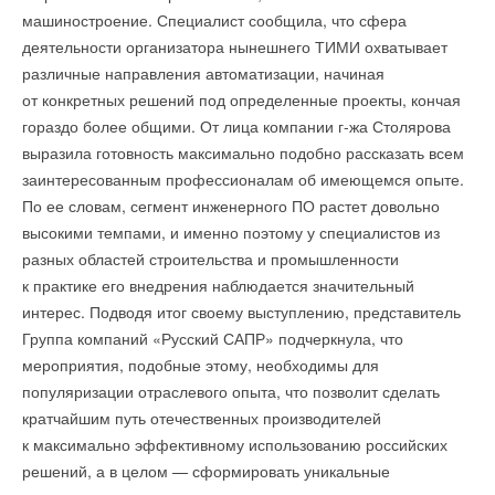
Уведомления отключены
→
Германия подключила более 1 ГВт морской
машиностроение. Специалист сообщила, что сфера
ветроэнергетики за полгода
Комментарии
деятельности организатора нынешнего ТИМИ охватывает
НОВОСТИ СОК 22 ИЮЛЯ 2026
→
В КНР ввели в строй «самую высоковольтную» СНЭ
различные направления автоматизации, начиная
ёмкостью 9 ГВт*ч
Ильдар
24-11-2023
НОВОСТИ СОК 21 ИЮЛЯ 2026
от конкретных решений под определенные проекты, кончая
Отлично! Ветрогенератор какой номинальной мощности?
гораздо более общими. От лица компании г-жа Столярова
Комментарий полезен?
выразила готовность максимально подобно рассказать всем
заинтересованным профессионалам об имеющемся опыте.
ДА
НЕТ
По ее словам, сегмент инженерного ПО растет довольно
высокими темпами, и именно поэтому у специалистов из
Уведомления отключены
разных областей строительства и промышленности
Комментарии
к практике его внедрения наблюдается значительный
Добавить комментарий
интерес. Подводя итог своему выступлению, представитель
Ваше имя *
В этой теме еще нет комментариев
Группа компаний «Русский САПР» подчеркнула, что
мероприятия, подобные этому, необходимы для
популяризации отраслевого опыта, что позволит сделать
Ваш E-mail *
Добавить комментарий
кратчайшим путь отечественных производителей
к максимально эффективному использованию российских
Ваше имя *
решений, а в целом — сформировать уникальные
Текст комментария