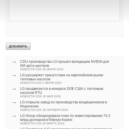
Во время Международной выставки потребительской
электроники IFA 2016 посетители стенда LG в зале 18
комплекса Messe Berlin смогут лично увидеть и изучить
новую продукцию.
Читайте по теме:
→
CDU производства LG прошёл валидацию NVIDIA для
ИИ-дата-центров
НОВОСТИ СОК 28 ИЮЛЯ 2026
→
LG расширяет присутствие на европейском рынке
тепловых насосов
НОВОСТИ СОК 2 ИЮЛЯ 2026
→
LG продвигается в конкурсе DOE США с тепловым
насосом RTU
НОВОСТИ СОК 19 МАЯ 2026
→
LG открыла завод по производству кондиционеров в
Индонезии
НОВОСТИ СОК 28 ОКТЯБРЯ 2025
→
LG Group обнародовала план по инвестированию 74,3
млрд долларов в Южную Корею
НОВОСТИ СОК 28 МАРТА 2024
→