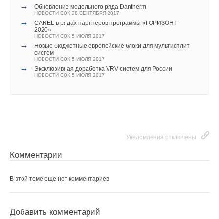
на стойку
→
Обновление модельного ряда Dantherm
НОВОСТИ СОК 3 АВГУСТА 2026
НОВОСТИ СОК 28 СЕНТЯБРЯ 2017
→
CAREL в рядах партнеров программы «ГОРИЗОНТ
2020»
НОВОСТИ СОК 5 ИЮЛЯ 2017
Уведомления отключены
→
Новые бюджетные европейские блоки для мультисплит-
систем
Комментарии
НОВОСТИ СОК 5 ИЮЛЯ 2017
→
Эксклюзивная доработка VRV-систем для России
Уведомления отключены
НОВОСТИ СОК 5 ИЮЛЯ 2017
В этой теме еще нет комментариев
Комментарии
В этой теме еще нет комментариев
Добавить комментарий
Ваше имя *
Уведомления отключены
Добавить комментарий
Комментарии
Ваше имя *
Ваш E-mail *
В этой теме еще нет комментариев
Ваш E-mail *
Текст комментария
Добавить комментарий