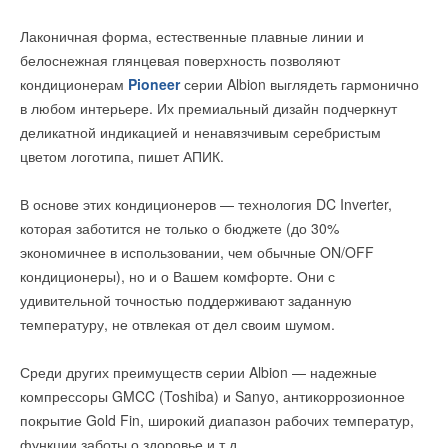
способствует снижению цены и сроков поставки конечного
Оригинальная функция Eco-Smart позволяет пользоваться
Лаконичная форма, естественные плавные линии и
продукта.
прибором, экономя до 30% электроэнергии и продлевая срок
белоснежная глянцевая поверхность позволяют
эксплуатации за счет сниженной нагрузки на нагревательные
кондиционерам
Pioneer
серии Albion выглядеть гармонично
На сегодняшний компании удалось заместить импортные
элементы.
в любом интерьере. Их премиальный дизайн подчеркнут
комплектующие в компрессорных агрегатах на 50%, в
деликатной индикацией и ненавязчивым серебристым
чиллерах на 30%, в емкостном оборудовании на 70%.
Модель имеет функцию ускоренного нагрева воды за счет
цветом логотипа, пишет АПИК.
Проводимые мероприятия позволили снизить цены и в
второго нагревательного элемента и обладает
сложившейся ситуации КУЛТЕК имеет возможность
запатентованной эмалированной поверхностью, эластичной
В основе этих кондиционеров — технология DC Inverter,
поставлять оборудование не только в евро, но и в рублях по
при нагреве (нет характерного треска) и максимальными
которая заботится не только о бюджете (до 30%
фиксированному курсу. Уменьшение сроков поставки
гигиеническими показателями при подготовке горячей воды.
экономичнее в использовании, чем обычные ON/OFF
позволяет производителю загрузить производство
кондиционеры), но и о Вашем комфорте. Они с
дополнительными заказами.
Водонагреватели Eco-Flat поставляются с антикоррозийным
удивительной точностью поддерживают заданную
магниевым анодом увеличенного размера. В комплект
температуру, не отвлекая от дел своим шумом.
Все проводимые мероприятия в рамках программы
поставки также входит предохранительный и обратный
импортозамещения направлены на получение Заказчиком
клапан.
Среди других преимуществ серии Albion — надежные
качественной продукции при минимальном сроке
компрессоры GMCC (Toshiba) и Sanyo, антикоррозионное
производства по фиксированной цене.
покрытие Gold Fin, широкий диапазон рабочих температур,
функции заботы о здоровье и т.д.
ИСТОЧНИК: ООО 'КУЛТЕК'
Читайте по теме: