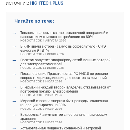
ИСТОЧНИК:
HIGHTECH.PLUS
ветроэлектростанции
ИСТОЧНИК:
EENERGY.MEDIA
НОВОСТИ СОК 23 ИЮЛЯ 2026
→
LONGi вновь установила мировой рекорд
В этой теме еще нет комментариев
эффективности тандемных солнечных элементов —
35,5%
Читайте по теме:
НОВОСТИ СОК 22 ИЮЛЯ 2026
Читайте по теме:
→
Германия подключила более 1 ГВт морской
→
Добавить комментарий
Тепловые насосы в связке с солнечной генерацией и
ветроэнергетики за полгода
→
накопителем снижают потребление на 60%
Учёные ЮУрГУ создали каскадную установку,
НОВОСТИ СОК 22 ИЮЛЯ 2026
НОВОСТИ СОК 4 АВГУСТА 2026
объединяющую солнечную и геотермальную энергию
→
В КНР ввели в строй «самую высоковольтную» СНЭ
Ваше имя *
→
НОВОСТИ СОК 6 АВГУСТА 2026
В КНР ввели в строй «самую высоковольтную» СНЭ
ёмкостью 9 ГВт*ч
→
ёмкостью 9 ГВт*ч
Для Арктики создали технологию защиты
НОВОСТИ СОК 21 ИЮЛЯ 2026
НОВОСТИ СОК 21 ИЮЛЯ 2026
ветрогенераторов от аварий
→
НОВОСТИ СОК 6 АВГУСТА 2026
Росатом запустит гигафабрику литий-ионных батарей
Ваш E-mail *
→
для электроавтомобилей
Гибридный тепловой насос PV/T с одним общим
НОВОСТИ СОК 14 ИЮЛЯ 2026
испарителем
→
НОВОСТИ СОК 5 АВГУСТА 2026
Постановление Правительства РФ №810 не решило
→
вопрос техприсоединения для несетевых компаний
Тепловые насосы в связке с солнечной генерацией и
НОВОСТИ СОК 8 ИЮЛЯ 2026
накопителем снижают потребление на 60%
Текст комментария
→
НОВОСТИ СОК 4 АВГУСТА 2026
В Германии каждый второй владелец отказывается от
Уведомления отключены
→
повторной покупки электромобиля
CDU производства LG прошёл валидацию NVIDIA для
НОВОСТИ СОК 3 ИЮЛЯ 2026
ИИ-дата-центров
Комментарии
→
НОВОСТИ СОК 28 ИЮЛЯ 2026
Мировой спрос на энергию бьет рекорды: солнечная
→
генерация выросла на 30%
Stiebel Eltron отмечает 50 лет производства тепловых
НОВОСТИ СОК 2 ИЮЛЯ 2026
насосов
В этой теме еще нет комментариев
→
НОВОСТИ СОК 24 ИЮЛЯ 2026
Водородный аккумулятор с неограниченным сроком
→
хранения
Сколтех улучшил температурный мониторинг
НОВОСТИ СОК 1 ИЮЛЯ 2026
инженерных систем
→
НОВОСТИ СОК 22 ИЮЛЯ 2026
Установленная мощность солнечной и ветровой