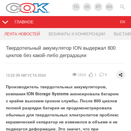
TG
VK
RT
MX
ГЛАВНОЕ
EN
Объем продаж солнечных инверторов составил
Сверхбыстрая зарядная станция от Xpeng
Цифровой образ жизни может сократить
ЛЕНТА НОВОСТЕЙ
ВЕБИНАРЫ И КОНФЕРЕНЦИИ
ВЫСТАВ
536 ГВт в 2023 году
обеспечит 300 км пробега за 5 минут
потребление энергии
Твердотельный аккумулятор ION выдержал 800
циклов без какой-либо деградации
12:21 09 АВГУСТА 2024
12:16 08 АВГУСТА 2024
12:15 08 АВГУСТА 2024
1315
1410
1481
2
2
1
0
0
0
12:22 09 АВГУСТА 2024
1616
1
0
Производитель твердотельных аккумуляторов,
компания ION Storage Systems анонсировала батарею
с крайне высоким сроком службы. После 800 циклов
полной разрядки батарея не продемонстрировала
обычных для твердотельных электролитов проблем:
керамический сепаратор не изменился в объеме и не
Согласно подсчетам компании Wood Mackenzie, объемы
Китайский автопроизводитель XPeng Motors
объявил
о
подвергся деформации. Это значит, что при
поставок солнечных инверторов в 2023 году выросли на 5
6
%
запуске нового поколения зарядных станций для