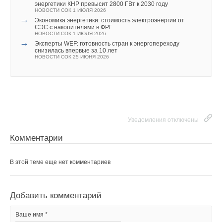
→
Добавить комментарий
энергетики КНР превысит 2800 ГВт к 2030 году
Stiebel Eltron расширил линейку воздушно-водяных
НОВОСТИ СОК 1 ИЮЛЯ 2026
тепловых насосов WPL-A
→
НОВОСТИ СОК 17 ИЮЛЯ 2026
Экономика энергетики: стоимость электроэнергии от
Ваше имя *
→
СЭС с накопителями в ФРГ
Ученые создали лопасти для ветряков, которые на 80%
НОВОСТИ СОК 1 ИЮЛЯ 2026
легче алюминиевых
→
НОВОСТИ СОК 7 ИЮЛЯ 2026
Эксперты WEF: готовность стран к энергопереходу
→
снизилась впервые за 10 лет
В северных морях обнаружили почти 20 млрд тонн
Ваш E-mail *
НОВОСТИ СОК 25 ИЮНЯ 2026
органического углерода
НОВОСТИ СОК 3 ИЮЛЯ 2026
Текст комментария
Уведомления отключены
Уведомления отключены
Комментарии
Комментарии
В этой теме еще нет комментариев
В этой теме еще нет комментариев
Добавить комментарий
Добавить комментарий
Ваше имя *
Ваше имя *