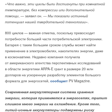
«
Что важно, эти циклы были достигнуты при комнатной
сказал Хэ во время презентации.
проблем, связанных с энергопотреблением, но она
температуре, без компрессии или дополнительной
поддерживает переход к энергосистеме с нулевым уровнем
Самой мощной зарядной станцией в арсенале XPeng
помощи
, — заявил он. —
Мы показали истинный
выбросов.
является S4, представленная в 2022 году. Компания
потенциал нашей твердотельной технологии
».
утверждает, что S4 способна обеспечить запас хода в 210 км
Например, переход на работу из дома снижает потребление
800 циклов — важная отметка, поскольку превосходит
за пять минут зарядки. Эта станция выдает до 480 кВт
бензина, поскольку сокращается количество поездок
потребности большей части потребительской электроники.
мощности при максимальном токе 670 А.
на работу. С другой стороны, такой режим работы
Батарея с таким большим сроком службы может найти
увеличивает домашнее потребление энергии. Кроме того,
К концу июля сеть XPeng насчитывала 1300 зарядных
применение в электромобилях, накопителях энергии, даже
Лидеры отрасли китайские Huawei и Sungrow расширили
возрастает потребность в дополнительной энергии для
станций, из которых 1000 — это сверхбыстрые S4. Компания
в космонавтике. Недавно компания получила
свое многолетнее доминирование на рынке и сохранили
работы ЦОД.
планирует к 2024 году развернуть 10 тысяч автономных
от американского агентства перспективных исследований
первую и вторую позиции в рейтинге соответственно. Вместе
зарядных станций, включая 4500 сверхбыстрых S5.
в области энергетики ARPA-E грант в размере 20 млн
они захватили более 5
0
% мирового рынка, в основном за
долларов на ускоренную разработку элементов большого
счет популярности своих инверторов для крупномасштабных
ИСТОЧНИК:
HIGHTECH.PLUS
формата для энергосетей,
сообщает
PV Magazine.
солнечных проектов.
Современная аккумуляторная система хранения
На первую десятку крупнейших поставщиков приходится
Читайте по теме:
энергии, которая применяется в энергосетях, тратит
8
1
% мирового рынка. Девять из десяти лидеров — китайские
слишком много энергии на охлаждение. Кроме того,
компании. Авторы также отмечают, что ещё 11
→
Тепловые насосы в связке с солнечной генерацией и
накопителем снижают потребление на 60%
литий-ионные аккумуляторы подвержены риску
производителей, помимо двух названных лидеров, отгрузили
НОВОСТИ СОК 4 АВГУСТА 2026