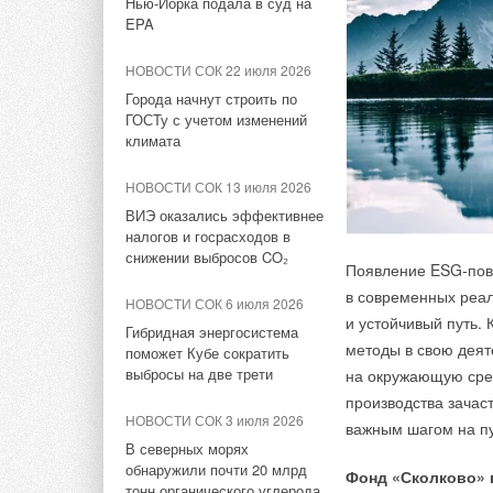
Гибридный тепловой насос
Нью-Йорка подала в суд на
PV/T с одним общим
EPA
испарителем
НОВОСТИ СОК 22 июля 2026
Шведская компания 
НОВОСТИ СОК 4 августа 2026
Города начнут строить по
и горячего водосна
Корпорация «Термекс»
ГОСТу с учетом изменений
внедрению в домохо
представила передовой опыт
климата
роботизации участникам
которые, как утвер
проекта «Промтуризм.РФ»
НОВОСТИ СОК 13 июля 2026
центрального отопл
ВИЭ оказались эффективнее
НОВОСТИ СОК 4 августа 2026
налогов и госрасходов в
Китайская Shenling
снижении выбросов CO₂
Появление ESG-пове
представила линейку
в современных реал
тепловых насосов «воздух-
НОВОСТИ СОК 6 июля 2026
вода» на R290
и устойчивый путь.
Гибридная энергосистема
методы в свою деят
поможет Кубе сократить
НОВОСТИ СОК 4 августа 2026
выбросы на две трети
на окружающую сред
Тепловые насосы в связке с
производства зачас
солнечной генерацией и
НОВОСТИ СОК 3 июля 2026
важным шагом на пу
накопителем снижают
В северных морях
потребление на 60%
обнаружили почти 20 млрд
Фонд «Сколково» 
тонн органического углерода