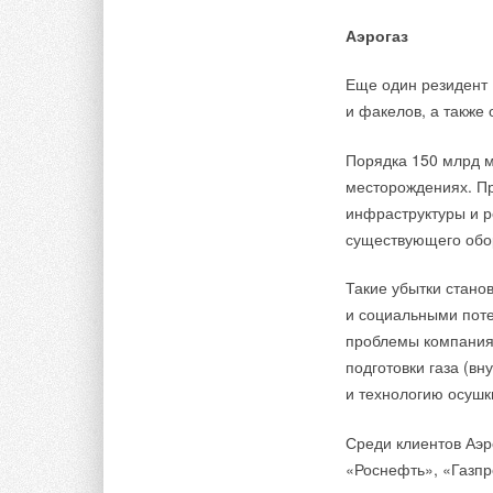
Технические подроб
Аэрогаз
ИСТОЧНИК: VATTE
Еще один резидент 
Тэги:
Тепловые насосы
и факелов, а также
Порядка 150 млрд м
Комментарии
месторождениях. Пр
инфраструктуры и р
существующего обо
В этой теме еще нет комментариев
Такие убытки стано
Добавить комментарий
и социальными поте
проблемы компания 
подготовки газа (в
Ваше имя *
Ваш E-mail *
и технологию осуш
Среди клиентов Аэр
Текст комментария
«Роснефть», «Газпр