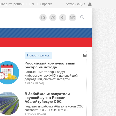
ыберите регион
EN
Справка
Авторизация
TG
VK
RT
MX
EN
Новости рынка
Российский коммунальный
ресурс на исходе
Заниженные тарифы ведут
инфраструктуру ЖКХ к дальнейшей
деградации, считают эксперты ...
2 ЧАСА НАЗАД
В Забайкалье запустили
крупнейшую в России
Абагайтуйскую СЭС
Годовая выработка Абагайтуйской СЭС
составит 223 221 тыс. кВт-ч ...
6 ЧАСОВ НАЗАД