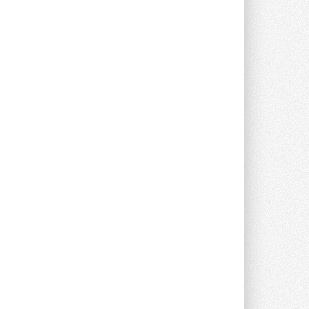
Уже через месяц в России
можно будет устанавливать
солнечные панели в МКД
С 1 сентября снимается запрет на
микрогенерацию в многоквартирных ...
30 ИЮЛЯ 2026
Канальные вентиляторы с ЕС-
двигателями Sysimple TRS EC
Poti
Новинка от Системэйр —
прямоугольный канальный ...
30 ИЮЛЯ 2026
Краска для окон: как выбрать
состав, который не
растрескается после первой
зимы
Частые вопросы о краске для окон ...
30 ИЮЛЯ 2026
СИЭНПИ РУС представила
новую серию консольных
насосов NM
Усовершенствованная гидравлика
помогает снизить энергопотребление ...
30 ИЮЛЯ 2026