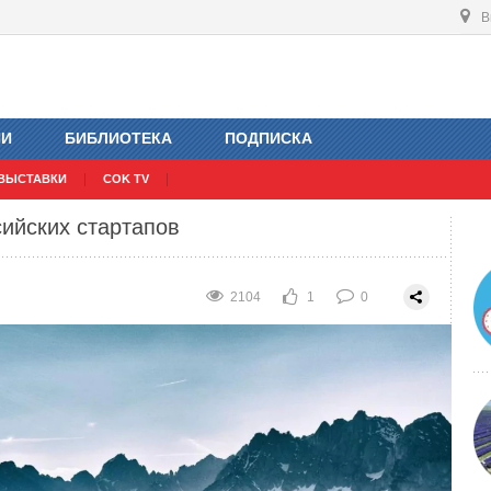
В
ой насос Vattenfall
2937
2
0
ИИ
БИБЛИОТЕКА
ПОДПИСКА
ВЫСТАВКИ
COK TV
сийских стартапов
2104
1
0