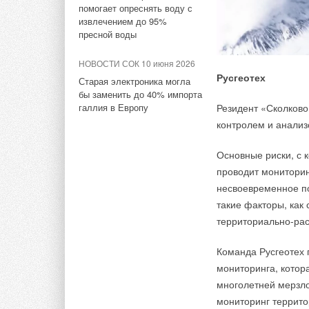
помогает опреснять воду с
Сейчас многие дом
извлечением до 95%
с помощью котла це
пресной воды
отопления и ГВС. О
НОВОСТИ СОК 10 июня 2026
электрический тепл
Русгеотех
Старая электроника могла
тепла из наружного 
бы заменить до 40% импорта
галлия в Европу
Резидент «Сколково
Цель Vattenfall — о
контролем и анализ
поколения. Для это
потребностей Европ
Основные риски, с 
и предприятий.
проводит мониторин
несвоевременное п
На отопление прихо
такие факторы, как
Тепловые насосы ч
территориально-ра
отопления в пригор
рассредоточены.
Команда Русгеотех
мониторинга, котор
Утверждается, что 
многолетней мерзл
воды от 60 до 80 гр
мониторинг террит
не требует улучшен