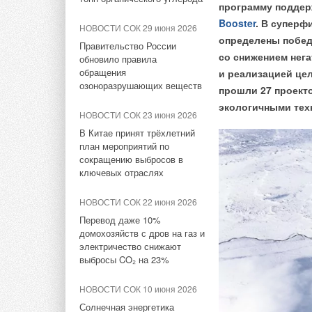
НОВОСТИ СОК 3 августа 2026
программу поддер
Booster
. В суперф
«РУСКЛИМАТ Fest 2026» в
НОВОСТИ СОК 29 июня 2026
Уфе собрал свыше 700
определены побед
Правительство России
профи климатической
со снижением нег
обновило правила
отрасли
Прямая замена обыч
обращения
и реализацией цел
дорогостоящей моде
озоноразрушающих веществ
прошли 27 проекто
ЖУРНАЛ СОК август 2026
экологичными тех
Инверторные накопительные
НОВОСТИ СОК 23 июня 2026
Тепловые насосы бу
водонагреватели Royal
Vattenfall планируе
В Китае принят трёхлетний
Thermo: чем отличаются три
план мероприятий по
странах, а сейчас п
серии
сокращению выбросов в
домов в Великобрит
ключевых отраслях
НОВОСТИ СОК 29 июля 2026
Сходство между го
Группа «Теплолюкс» открыла
НОВОСТИ СОК 22 июня 2026
новую производственную
отоплением означ
Перевод даже 10%
площадку
могут быть пригод
домохозяйств с дров на газ и
электричество снижают
и сельских района
НОВОСТИ СОК 29 июля 2026
выбросы CO₂ на 23%
существующие газ
Stiebel Eltron — спонсирует
дополнительные ра
международные
НОВОСТИ СОК 10 июня 2026
отопления или уст
соревнования
Солнечная энергетика