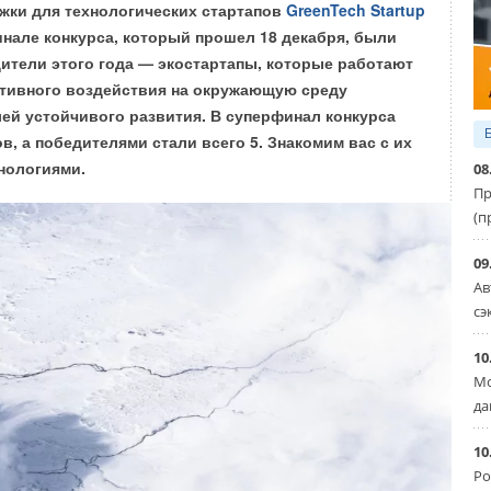
жки для технологических стартапов
GreenTech Startup
инале конкурса, который прошел 18 декабря, были
ители этого года — экостартапы, которые работают
ативного воздействия на окружающую среду
ного газового котла означает отсутствие дополнительной
ей устойчивого развития. В суперфинал конкурса
рнизации, кроме установки теплового насоса.
в, а победителями стали всего 5. Знакомим вас с их
нологиями.
08
дут доступны в Нидерландах уже в этом году. Компания
Пр
т в будущем представить свою разработку и в других
(п
редлагает такое решение для отопления без газа тысяч
ании.
09
Ав
лландским и британским газовым центральным
сэ
ает, что эти высокотемпературные тепловые насосы
10
ны для жилья в Великобритании в пригородных
Мо
х. Они могли бы позволить домохозяйствам заменить
да
овые котлы без необходимости тратить
сходы и прервать изменение остальной системы
10
анавливать дополнительную изоляцию одновременно.
Ро