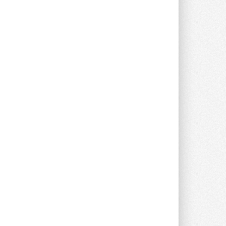
Группа «Теплолюкс» открыла
новую производственную
площадку
Открытие нового завода состоялось
сегодня в Мытищах ...
29 ИЮЛЯ 2026
Stiebel Eltron — спонсирует
международные соревнования
25 спортсменов, выступающих в
прыжках с трамплина и лыжном
двоеборье на международных ...
29 ИЮЛЯ 2026
Новый фирменный магазин
Midea открылся в Сургуте
Компания «Даичи» совместно с
партнером «Энердрим» открыла новый
фирменный магазин Midea в Сургуте ...
29 ИЮЛЯ 2026
Токио — лидер по
интенсивности использования
кондиционеров
Данные получены в ходе очередного