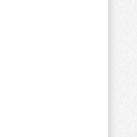
опроса Daikin о восприятии жары ...
28 ИЮЛЯ 2026
CDU производства LG прошёл
валидацию NVIDIA для ИИ-дата-
центров
Компания становится официальным
партнёром NVIDIA по системам ...
28 ИЮЛЯ 2026
В Великобритании предлагают
сделать кондиционирование
обязательным для новостроек
Либеральные демократы внесли
предложение оснащать все новые ...
1
28 ИЮЛЯ 2026
В Подмосковье запустят
производство холодильной
техники и теплообменного
оборудования
Проект реализует компания «ВЕЗА» ...
28 ИЮЛЯ 2026
Ридан объявил о старте продаж
автоматического
балансировочного клапана