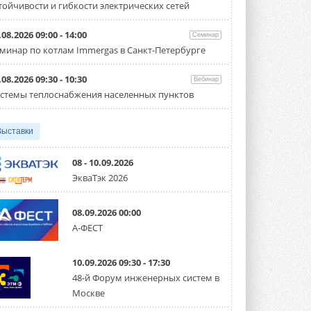
тойчивости и гибкости электрических сетей
Организатором выступил торгово-
производственный холдинг ...
3 АВГУСТА 2026
.08.2026 09:00 - 14:00
Семинар
минар по котлам Immergas в Санкт-Петербурге
«Датарк» испытал модульный
ЦОД с плотностью 54 кВт на
стойку
.08.2026 09:30 - 10:30
Вебинар
Испытания прошли на собственной
стемы теплоснабжения населенных пунктов
производственной площадке и были ...
3 АВГУСТА 2026
Выставки
Samsung выпускает VRF-
систему DVM на R32
Линейка включает семь типоразмеров
08 - 10.09.2026
производительностью от 22,4 до 56 кВт.
ЭкваТэк 2026
Суммарная длина трубопроводов ...
3 АВГУСТА 2026
08.09.2026 00:00
«СиСофт Девелопмент» подвел
А-ФЕСТ
итоги конкурса студенческих
проектов «ТИМ-лидеры 2026»
Новый сезон конкурса «ТИМ-лидеры»
10.09.2026 09:30 - 17:30
стартует уже в сентябре 2026 года ...
3 АВГУСТА 2026
48-й Форум инженерных систем в
Москве
«Русклимат» укрепляет