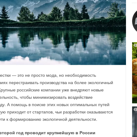
Vattenfall и голландский поставщик систем отопления
бжения Feenstra запустили в Нидерландах проект по
зяйства высокотемпературных тепловых насосов,
ждается, могут легко заменить традиционные газовые котлы
ения.
стки — это не просто мода, но необходимость
иях перестраивать производства на более экологичный
 Крупные российские компании уже внедряют новые
ельность, чтобы минимизировать воздействие
у. А помощь в поиске этих новых оптимальных путей
тую приходит от стартапов, чьи разработки оказываются
ти к формированию экологичной деятельности.
второй год проводит крупнейшую в России