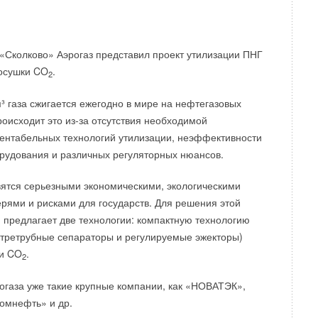
ности о новом тепловом насосе пока не разглашаются.
NFALL.COM
«Сколково» Аэрогаз представил проект утилизации ПНГ
 осушки CO
.
2
³ газа сжигается ежегодно в мире на нефтегазовых
оисходит это из-за отсутствия необходимой
Уведомления отключены
ентабельных технологий утилизации, неэффективности
рудования и различных регуляторных нюансов.
вятся серьезными экономическими, экологическими
рями и рисками для государств. Для решения этой
предлагает две технологии: компактную технологию
нутретрубные сепараторы и регулируемые эжекторы)
ки CO
.
2
огаза уже такие крупные компании, как «НОВАТЭК»,
омнефть» и др.