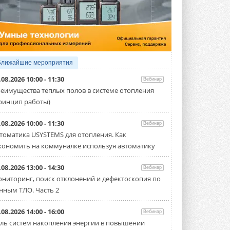
5 АВГУСТА 2026
21-й ежегодный форум
«ЦОД-2026»
Мероприятие пройдет 2-3 сентября в
отеле Radisson Slavyanskaya. Форум
посетит более двух тысяч участников ...
Ближайшие мероприятия
5 АВГУСТА 2026
.08.2026 10:00 - 11:30
Вебинар
Китайская Shenling представила
еимущества теплых полов в системе отопления
линейку тепловых насосов
ринцип работы)
«воздух-вода» на R290
Серия ThermaX R290 All-In-One
включает три модели ...
.08.2026 10:00 - 11:30
Вебинар
4 АВГУСТА 2026
томатика USYSTEMS для отопления. Как
кономить на коммуналке используя автоматику
Тепловые насосы в связке с
солнечной генерацией и
накопителем снижают
.08.2026 13:00 - 14:30
Вебинар
потребление на 60%
ниторинг, поиск отклонений и дефектоскопия по
Исследователи из Италии установили ...
нным ТЛО. Часть 2
4 АВГУСТА 2026
«РУСКЛИМАТ Fest 2026» в Уфе
.08.2026 14:00 - 16:00
Вебинар
собрал свыше 700 профи
ль систем накопления энергии в повышении
климатической отрасли