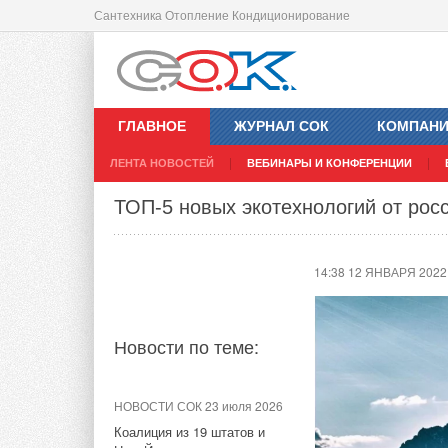
Сантехника Отопление Кондиционирование
Новый высокотемпературный теплов
14:07 12 ЯНВАРЯ 2022
ГЛАВНОЕ
ЖУРНАЛ СОК
КОМПАН
ЛЕНТА НОВОСТЕЙ
ВЕБИНАРЫ И КОНФЕРЕНЦИИ
Новости по теме:
ТОП-5 новых экотехнологий от рос
НОВОСТИ СОК 7 августа 2026
14:38 12 ЯНВАРЯ 2022
Российский коммунальный
ресурс на исходе
НОВОСТИ СОК 7 августа 2026
Новости по теме:
Energy Regula в новом
диаметре — DN400/350
НОВОСТИ СОК 23 июля 2026
НОВОСТИ СОК 5 августа 2026
Коалиция из 19 штатов и