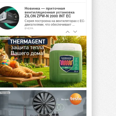
Новинка — приточная
вентиляционная установка
ZILON ZPW-N 2000 INT EC
Серия построена на вентиляторах с EC-
двигателями, что обеспечивает ...
ВЧЕРА
Учёные ЮУрГУ создали
Реклама
каскадную установку,
объединяющую солнечную и
геотермальную энергию
Природосберегающие технологии ...
ВЧЕРА
Для Арктики создали
технологию защиты
ветрогенераторов от аварий
Разработка учитывает влияние
мерзлоты, обледенения и снеговых ...
ВЧЕРА
Реклама
Гибридный тепловой насос PV/T
с одним общим испарителем
Исследователи предложили
конструкцию двухисточникового ...