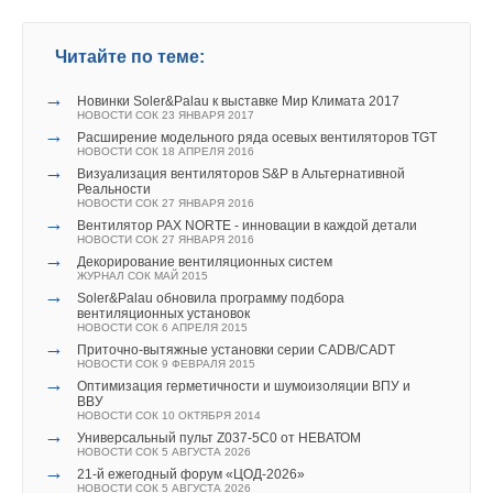
пассажироперевозок аэропорта России. Саввино-
фланцевое, под шланг и монтаж на плите. Компания АДЛ
Ваш E-mail *
Добавить комментарий
Сторожевский мужской монастырь в Звенигороде,
располагает собственными складскими комплексами,
Читайте по теме:
основанный более 600 лет назад одним из учеников Сергия
благодаря чему в наличии всегда имеются соленоидные
Ваше имя *
Радонежского. Мечеть Кул Шариф в Казани, воссоздавшая
клапаны различных диаметров и напряжений (как на
→
Новинки Soler&Palau к выставке Мир Климата 2017
Текст комментария
легендарную многоминаретную мечеть столицы Казанского
постоянный, так и на переменный ток) для обширных
НОВОСТИ СОК 23 ЯНВАРЯ 2017
ханства. И это далеко не все значимые для России
областей применения.
→
Расширение модельного ряда осевых вентиляторов TGT
Ваш E-mail *
сооружения, оснащенные системами Uponor. Успех
НОВОСТИ СОК 18 АПРЕЛЯ 2016
→
Визуализация вентиляторов S&P в Альтернативной
корпорации во всем мире непосредственно связан с успехом
Реальности
ее партнеров по бизнесу, именно поэтому Uponor в числе
НОВОСТИ СОК 27 ЯНВАРЯ 2016
→
первых производителей стал обучать своих клиентов
Вентилятор PAX NORTE - инновации в каждой детали
Текст комментария
Уведомления отключены
НОВОСТИ СОК 27 ЯНВАРЯ 2016
особенностям проектирования и монтажа трубопроводных
→
Декорирование вентиляционных систем
Комментарии
систем собственного производства. Таким образом, был
ЖУРНАЛ СОК МАЙ 2015
→
запущен глобальный проект Uponor Academy, в котором
Soler&Palau обновила программу подбора
вентиляционных установок
В этой теме еще нет комментариев
приняли участие уже более 10 000 профессионалов по
НОВОСТИ СОК 6 АПРЕЛЯ 2015
→
всему миру. В Росcии специализированные тренинги для
Приточно-вытяжные установки серии CADB/CADT
НОВОСТИ СОК 9 ФЕВРАЛЯ 2015
проектировщиков, монтажников и дистрибьюторов регулярно
→
Оптимизация герметичности и шумоизоляции ВПУ и
Добавить комментарий
проводятся в московском офисе Uponor Academy. В других
ВВУ
НОВОСТИ СОК 10 ОКТЯБРЯ 2014
городах России тренинги организуются по запросу, а также
→
Ваше имя *
Универсальный пульт Z037-5C0 от НЕВАТОМ
совместно с дистрибьюторами. Все тренинги ведут
НОВОСТИ СОК 5 АВГУСТА 2026
высококвалифицированные специалисты компании Uponor,
→
21-й ежегодный форум «ЦОД-2026»
НОВОСТИ СОК 5 АВГУСТА 2026