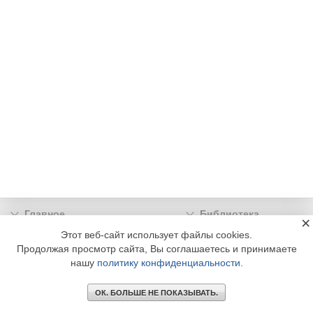
Главное
Библиотека
×
Подписка
Реклама
Этот веб-сайт использует файлы cookies.
Продолжая просмотр сайта, Вы соглашаетесь и принимаете
Информация
нашу
политику конфиденциальности
.
© 2002 - 2026 OOO Издательский дом «МЕДИА ТЕХНОЛОДЖИ» +7 (495) 665-00-
00
ОК. БОЛЬШЕ НЕ ПОКАЗЫВАТЬ.