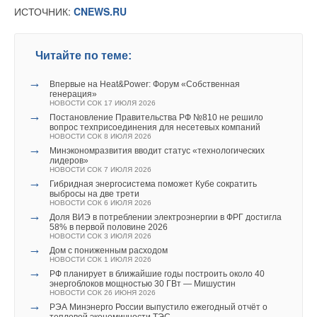
Текст комментария
ИСТОЧНИК:
CNEWS.RU
подтверждается активными запросами самих студентов.
Их заинтересованность в получении инженерных
профессий, связанных с технологиями информационного
Читайте по теме:
моделирования, сегодня как никогда высока. И потому
СПбГАСУ делает всё возможное для того, чтобы будущие
→
Впервые на Heat&Power: Форум «Собственная
генерация»
профессионалы имели возможность получить
НОВОСТИ СОК 17 ИЮЛЯ 2026
максимальную подготовку по данному направлению,
→
Постановление Правительства РФ №810 не решило
вопрос техприсоединения для несетевых компаний
а также — приобрести практический опыт уже в период
НОВОСТИ СОК 8 ИЮЛЯ 2026
обучения в университете
».
→
Минэкономразвития вводит статус «технологических
лидеров»
НОВОСТИ СОК 7 ИЮЛЯ 2026
→
Гибридная энергосистема поможет Кубе сократить
выбросы на две трети
НОВОСТИ СОК 6 ИЮЛЯ 2026
комментарии к новости (
1
)
→
Доля ВИЭ в потреблении электроэнергии в ФРГ достигла
58% в первой половине 2026
НОВОСТИ СОК 3 ИЮЛЯ 2026
→
Читайте по теме:
Дом с пониженным расходом
НОВОСТИ СОК 1 ИЮЛЯ 2026
→
РФ планирует в ближайшие годы построить около 40
→
«СиСофт Девелопмент» подвел итоги конкурса
энергоблоков мощностью 30 ГВт — Мишустин
студенческих проектов «ТИМ-лидеры 2026»
НОВОСТИ СОК 26 ИЮНЯ 2026
НОВОСТИ СОК 3 АВГУСТА 2026
→
РЭА Минэнерго России выпустило ежегодный отчёт о
→
Новый стандарт ТИМ