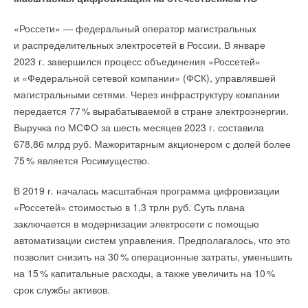
НОВОСТИ СОК 13 ИЮЛЯ 2026
в области информационного моделирования
и автоматизации проектирования. Скорость достижения
«Россети» — федеральный оператор магистральных
технологического суверенитета в основных сферах
и распределительных электросетей в России. В январе
Уведомления отключены
российской экономики напрямую зависит от роста
2023 г. завершился процесс объединения «Россетей»
количества специалистов, владеющих цифровыми
и «Федеральной сетевой компании» (ФСК), управлявшей
Комментарии
Уведомления отключены
компетенциями, которые выпустят наши вузы
».
магистральными сетями. Через инфраструктуру компании
передается 7
7
% вырабатываемой в стране электроэнергии.
В этой теме еще нет комментариев
Комментарии
Светлана Геннадьевна Головина, первый проректор
Выручка по МСФО за шесть месяцев 2023 г. составила
Санкт-Петербургского государственного архитектурно-
678,86 млрд руб. Мажоритарным акционером с долей более
В этой теме еще нет комментариев
строительного университета
:
Добавить комментарий
7
5
% является Росимущество.
Ваше имя *
«
Деятельность СПбГАСУ нацелена на решение
В 2019 г. началась масштабная программа цифровизации
Добавить комментарий
актуальных задач современного отечественного
«Россетей» стоимостью в 1,3 трлн руб. Суть плана
гражданского и промышленного строительства. Мы
Ваше имя *
заключается в модернизации электросети с помощью
Ваш E-mail *
отслеживаем новые тенденции и запросы и оперативно
автоматизации систем управления. Предполагалось, что это
реагируем на них путём внедрения новых программ курса
позволит снизить на 3
0
% операционные затраты, уменьшить
Ваш E-mail *
дополнительного и основного образования. Важность
на 1
5
% капитальные расходы, а также увеличить на 1
0
%
Текст комментария
работы по гармоничному включению отечественного
срок службы активов.
инженерного ПО в образовательные модули нашего вуза