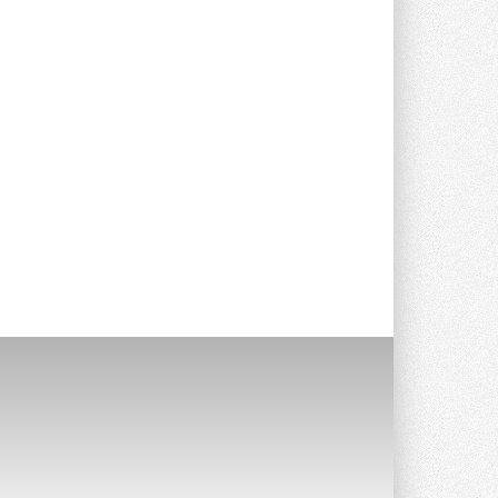
Уже через месяц в России
можно будет устанавливать
солнечные панели в МКД
С 1 сентября снимается запрет на
микрогенерацию в многоквартирных ...
30 ИЮЛЯ 2026
Канальные вентиляторы с ЕС-
двигателями Sysimple TRS EC
Poti
Новинка от Системэйр —
прямоугольный канальный ...
30 ИЮЛЯ 2026
Краска для окон: как выбрать
состав, который не
растрескается после первой
зимы
Частые вопросы о краске для окон ...
30 ИЮЛЯ 2026
СИЭНПИ РУС представила
новую серию консольных
насосов NM
Усовершенствованная гидравлика
помогает снизить энергопотребление ...
30 ИЮЛЯ 2026