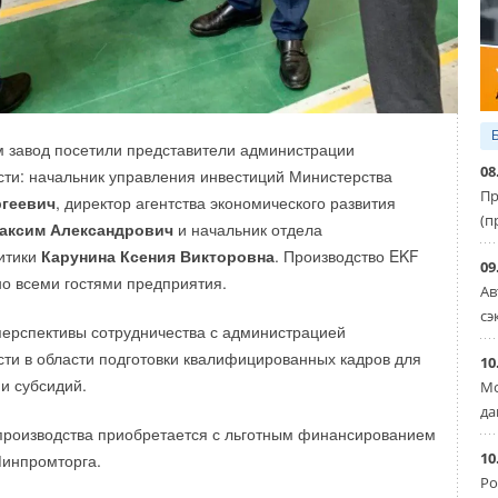
ских нагрузок, а также повышение качества
ктроснабжения потребителей
», — цитирует газета
раслевой интегратор Росатома в области систем
энергии. Компания производит литий-ионные системы
 завод посетили представители администрации
ля источников аварийного и бесперебойного питания,
08
ти: начальник управления инвестиций Министерства
 участием возобновляемых источников генерации, тяговые
Пр
геевич
, директор агентства экономического развития
отранспорта, спецтехники и других направлений.
(п
аксим Александрович
и начальник отдела
итики
Карунина Ксения Викторовна
. Производство EKF
09
о всеми гостями предприятия.
Ав
сэ
ерспективы сотрудничества с администрацией
ти в области подготовки квалифицированных кадров для
10
 и субсидий.
Мо
да
производства приобретается с льготным финансированием
10
Минпромторга.
Ро