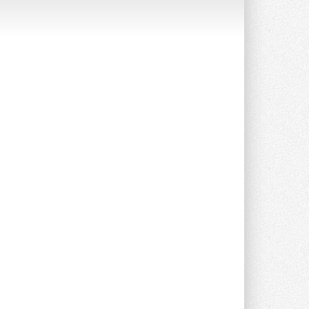
Группа «Теплолюкс» открыла
новую производственную
площадку
Открытие нового завода состоялось
сегодня в Мытищах ...
29 ИЮЛЯ 2026
Stiebel Eltron — спонсирует
международные соревнования
25 спортсменов, выступающих в
прыжках с трамплина и лыжном
двоеборье на международных ...
29 ИЮЛЯ 2026
Новый фирменный магазин
Midea открылся в Сургуте
Компания «Даичи» совместно с
партнером «Энердрим» открыла новый
фирменный магазин Midea в Сургуте ...
29 ИЮЛЯ 2026
Токио — лидер по
интенсивности использования
кондиционеров
Данные получены в ходе очередного