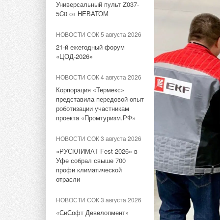
Универсальный пульт Z037-
ёмкостью 9 ГВт*ч
5C0 от НЕВАТОМ
Фото: ТВЭЛ Росат
НОВОСТИ СОК 14 июля 2026
НОВОСТИ СОК 5 августа 2026
Росатом может на
Росатом запустит
21-й ежегодный форум
гигафабрику литий-ионных
энергии в Минске.
«ЦОД-2026»
батарей для
Росатом».
электроавтомобилей
НОВОСТИ СОК 4 августа 2026
«
Минэнерго Белору
НОВОСТИ СОК 8 июля 2026
Корпорация «Термекс»
дорожную карту, в
представила передовой опыт
Постановление
роботизации участникам
применения систем
Правительства РФ №810
проекта «Промтуризм.РФ»
не решило вопрос
отраслей — энерг
техприсоединения для
сообщила газета. 
НОВОСТИ СОК 3 августа 2026
несетевых компаний
российские литийио
«РУСКЛИМАТ Fest 2026» в
электробусах, с пр
НОВОСТИ СОК 2 июля 2026
Уфе собрал свыше 700
Национальной акаде
профи климатической
Мировой спрос на энергию
отрасли
бьет рекорды: солнечная
Как отметил замест
генерация выросла на 30%
НОВОСТИ СОК 3 августа 2026
заинтересованность
НОВОСТИ СОК 1 июля 2026
«СиСофт Девелопмент»
энергии и в энергет