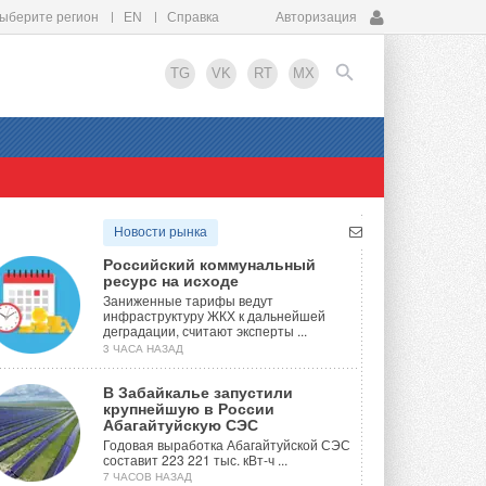
ыберите регион
EN
Справка
Авторизация
TG
VK
RT
MX
EN
Новости рынка
Российский коммунальный
ресурс на исходе
Заниженные тарифы ведут
инфраструктуру ЖКХ к дальнейшей
деградации, считают эксперты ...
3 ЧАСА НАЗАД
В Забайкалье запустили
крупнейшую в России
Абагайтуйскую СЭС
Годовая выработка Абагайтуйской СЭС
составит 223 221 тыс. кВт-ч ...
7 ЧАСОВ НАЗАД