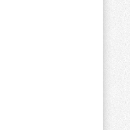
опроса Daikin о восприятии жары ...
28 ИЮЛЯ 2026
CDU производства LG прошёл
валидацию NVIDIA для ИИ-дата-
центров
Компания становится официальным
партнёром NVIDIA по системам ...
28 ИЮЛЯ 2026
В Великобритании предлагают
сделать кондиционирование
обязательным для новостроек
Либеральные демократы внесли
предложение оснащать все новые ...
1
28 ИЮЛЯ 2026
В Подмосковье запустят
производство холодильной
техники и теплообменного
оборудования
Проект реализует компания «ВЕЗА» ...
28 ИЮЛЯ 2026
Ридан объявил о старте продаж
автоматического
балансировочного клапана