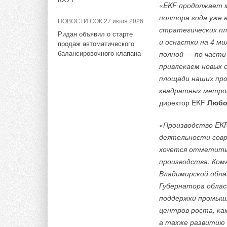
В РФ испытали безопасные и
«
EKF продолжает м
энергоемкие аккумуляторы
полтора года уже 
НОВОСТИ СОК 27 июля 2026
для электромобилей и БПЛА
стратегических пл
Ридан объявил о старте
и оснастки на 4 м
продаж автоматического
балансировочного клапана
полной — по части
Тэги:
Системы хранения энергии
привлекаем новых 
площади наших про
квадратных метро
Комментарии
директор EKF
Любо
В этой теме еще нет комментариев
«
Производство EK
деятельности сов
хочется отметить 
Добавить комментарий
производства. Ком
Владимирской обла
Ваше имя *
Ваш E-mail *
Губернатора облас
поддержки промышл
центров роста, ка
Текст комментария
а также развитию 