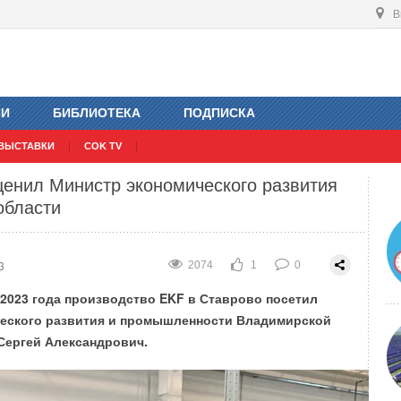
В
борочное производство аккумуляторных
ИИ
БИБЛИОТЕКА
ПОДПИСКА
3
1819
2
0
ВЫСТАВКИ
COK TV
ценил Министр экономического развития
области
3
2074
1
0
 2023 года производство EKF в Ставрово посетил
еского развития и промышленности Владимирской
Сергей Александрович.