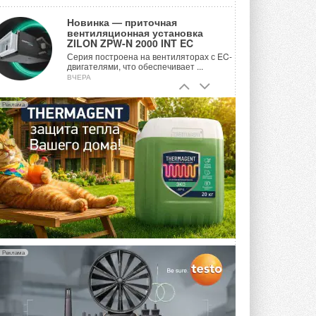
Новинка — приточная
вентиляционная установка
ZILON ZPW-N 2000 INT EC
Серия построена на вентиляторах с EC-
двигателями, что обеспечивает ...
ВЧЕРА
Учёные ЮУрГУ создали
Реклама
каскадную установку,
объединяющую солнечную и
геотермальную энергию
Природосберегающие технологии ...
ВЧЕРА
Для Арктики создали
технологию защиты
ветрогенераторов от аварий
Разработка учитывает влияние
мерзлоты, обледенения и снеговых ...
ВЧЕРА
Реклама
Гибридный тепловой насос PV/T
с одним общим испарителем
Исследователи предложили
конструкцию двухисточникового ...