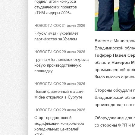
подвел итоги конкурса
Водородный аккумулятор с
графика электриче
студенческих проектов
неограниченным сроком
и надежности эле
«ТИМ-лидеры 2026»
хранения
Мороза.
НОВОСТИ СОК 31 июля 2026
НОВОСТИ СОК 1 июля 2026
ООО «Рэнера»
— от
«Русклимат» укрепляет
Установленная мощность
накопления электро
партнёрство за Уралом
Вместе с Министром
солнечной и ветровой
хранения энергии д
энергетики КНР превысит
Владимирской облас
НОВОСТИ СОК 29 июля 2026
2800 ГВт к 2030 году
гибридных систем с
Гоффер Павел Сер
Группа «Теплолюкс» открыла
батареи для электр
области
Никеров М
НОВОСТИ СОК 1 июля 2026
новую производственную
промышленной пол
площадку
Экономика энергетики:
ИСТОЧНИК: ТАСС
было высоко оценен
стоимость электроэнергии от
НОВОСТИ СОК 29 июля 2026
СЭС с накопителями в ФРГ
Стороны обсудили п
Новый фирменный магазин
НОВОСТИ СОК 23 июня 2026
Midea открылся в Сургуте
Владимирской облас
производства, льгот
250 придорожных станций с
НОВОСТИ СОК 29 июля 2026
солнечными панелями
построят в Казахстане
Старт продаж новой
Оборудование для 
модификации контроллера
со стороны ФРП и 
НОВОСТИ СОК 19 июня 2026
холодильных централей
КХУ1