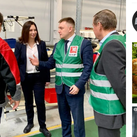
ом
ладить сборочное производство систем накопления
 Об этом сообщила газета атомной отрасли «Страна
ссии и отраслевой интегратор «Рэнера» подготовят
 которую будут включены совместные проекты в сфере
 накопления энергии. В числе перспективных
етика, промышленность, электротранспорт
», —
Страны уже имеют опыт работы по данным направлениям:
нные аккумуляторы используются в белорусских
именением российских технологий реализуются проекты
мии наук, отмечает издание.
итель министра энергетики Белоруссии
Денис Мороз
, есть
 вместе работать над внедрением систем накопления
ической отрасли. «
Для энергосистемы это выравнивание