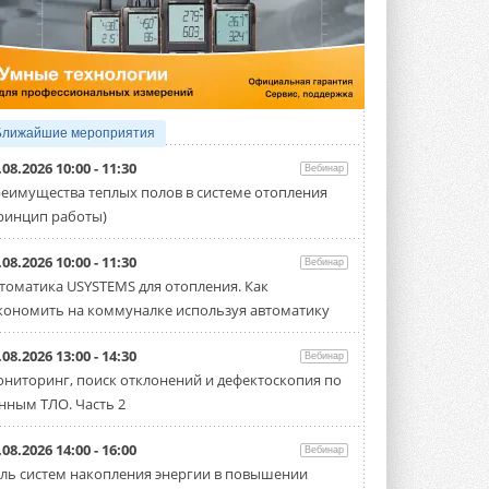
5 АВГУСТА 2026
21-й ежегодный форум
«ЦОД-2026»
Мероприятие пройдет 2-3 сентября в
отеле Radisson Slavyanskaya. Форум
посетит более двух тысяч участников ...
Ближайшие мероприятия
5 АВГУСТА 2026
.08.2026 10:00 - 11:30
Вебинар
Китайская Shenling представила
еимущества теплых полов в системе отопления
линейку тепловых насосов
ринцип работы)
«воздух-вода» на R290
Серия ThermaX R290 All-In-One
включает три модели ...
.08.2026 10:00 - 11:30
Вебинар
4 АВГУСТА 2026
томатика USYSTEMS для отопления. Как
кономить на коммуналке используя автоматику
Тепловые насосы в связке с
солнечной генерацией и
накопителем снижают
.08.2026 13:00 - 14:30
Вебинар
потребление на 60%
ниторинг, поиск отклонений и дефектоскопия по
Исследователи из Италии установили ...
нным ТЛО. Часть 2
4 АВГУСТА 2026
«РУСКЛИМАТ Fest 2026» в Уфе
.08.2026 14:00 - 16:00
Вебинар
собрал свыше 700 профи
ль систем накопления энергии в повышении
климатической отрасли