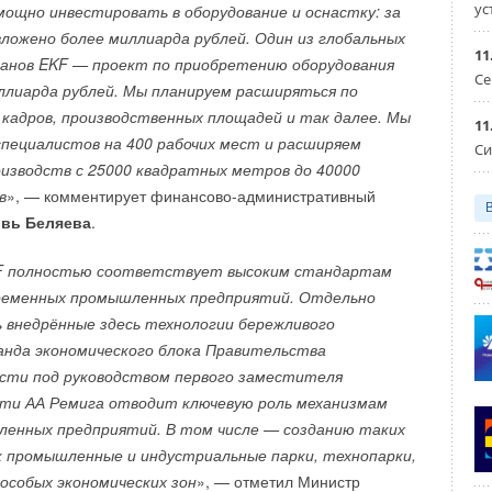
ус
ощно инвестировать в оборудование и оснастку: за
вложено более миллиарда рублей. Один из глобальных
11
анов EKF — проект по приобретению оборудования
Се
иллиарда рублей. Мы планируем расширяться по
 кадров, производственных площадей и так далее. Мы
11
специалистов на 400 рабочих мест и расширяем
Си
изводств с 25000 квадратных метров до 40000
в
», — комментирует финансово-административный
Уведомления отключены
вь Беляева
.
F полностью соответствует высоким стандартам
ременных промышленных предприятий. Отдельно
внедрённые здесь технологии бережливого
анда экономического блока Правительства
сти под руководством первого заместителя
ти АА Ремига отводит ключевую роль механизмам
енных предприятий. В том числе — созданию таких
к промышленные и индустриальные парки, технопарки,
особых экономических зон
», — отметил Министр