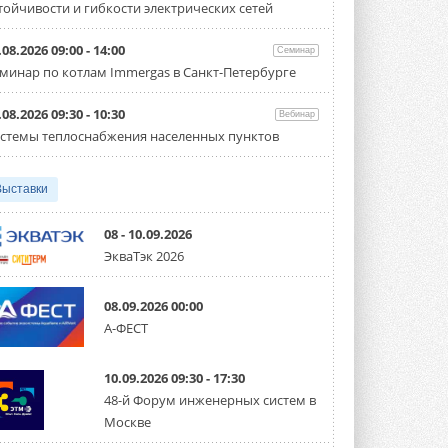
тойчивости и гибкости электрических сетей
Организатором выступил торгово-
производственный холдинг ...
3 АВГУСТА 2026
.08.2026 09:00 - 14:00
Семинар
минар по котлам Immergas в Санкт-Петербурге
«Датарк» испытал модульный
ЦОД с плотностью 54 кВт на
стойку
.08.2026 09:30 - 10:30
Вебинар
Испытания прошли на собственной
стемы теплоснабжения населенных пунктов
производственной площадке и были ...
3 АВГУСТА 2026
Выставки
Samsung выпускает VRF-
систему DVM на R32
Линейка включает семь типоразмеров
08 - 10.09.2026
производительностью от 22,4 до 56 кВт.
ЭкваТэк 2026
Суммарная длина трубопроводов ...
3 АВГУСТА 2026
08.09.2026 00:00
«СиСофт Девелопмент» подвел
А-ФЕСТ
итоги конкурса студенческих
проектов «ТИМ-лидеры 2026»
Новый сезон конкурса «ТИМ-лидеры»
10.09.2026 09:30 - 17:30
стартует уже в сентябре 2026 года ...
3 АВГУСТА 2026
48-й Форум инженерных систем в
Москве
«Русклимат» укрепляет