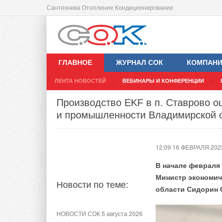
Сантехника Отопление Кондиционирование
Росатом может создать в Минске с
батарей
ГЛАВНОЕ
ЖУРНАЛ СОК
КОМПАН
12:08 16 ФЕВРАЛЯ 202
ЛЕНТА НОВОСТЕЙ
ВЕБИНАРЫ И КОНФЕРЕНЦИИ
Производство EKF в п. Ставрово о
Новости по теме:
и промышленности Владимирской 
НОВОСТИ СОК 4 августа 2026
12:09 16 ФЕВРАЛЯ 202
Тепловые насосы в связке с
солнечной генерацией и
В начале февраля
накопителем снижают
потребление на 60%
Министр экономич
Новости по теме:
области Сидорин 
НОВОСТИ СОК 21 июля 2026
В КНР ввели в строй «самую
НОВОСТИ СОК 5 августа 2026
высоковольтную» СНЭ