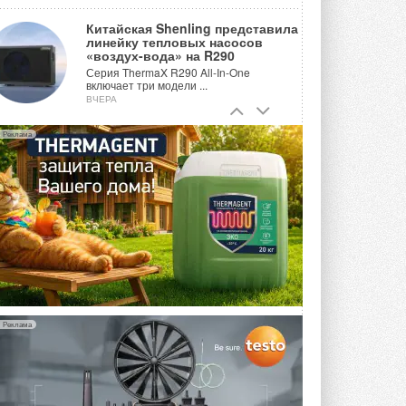
Китайская Shenling представила
линейку тепловых насосов
«воздух-вода» на R290
Серия ThermaX R290 All-In-One
включает три модели ...
ВЧЕРА
Тепловые насосы в связке с
Реклама
солнечной генерацией и
накопителем снижают
потребление на 60%
Исследователи из Италии установили ...
ВЧЕРА
«РУСКЛИМАТ Fest 2026» в Уфе
собрал свыше 700 профи
климатической отрасли
Организатором выступил торгово-
производственный холдинг ...
3 АВГУСТА 2026
Реклама
«Датарк» испытал модульный
ЦОД с плотностью 54 кВт на
стойку
Испытания прошли на собственной
производственной площадке и были ...