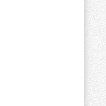
В Великобритании предлагают
сделать кондиционирование
обязательным для новостроек
Либеральные демократы внесли
предложение оснащать все новые ...
1
28 ИЮЛЯ 2026
В Подмосковье запустят
производство холодильной
техники и теплообменного
оборудования
Проект реализует компания «ВЕЗА» ...
28 ИЮЛЯ 2026
Ридан объявил о старте продаж
автоматического
балансировочного клапана
Клапан APT‑R3 производится на заводе
в Лешково (Московская область) ...
27 ИЮЛЯ 2026
Шумоглушители собственного
производства от компании
TURKOV
Новая линейка пластинчатых