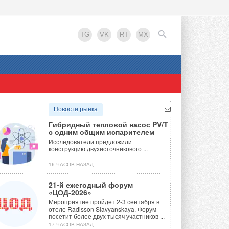
TG
VK
RT
MX
EN
Новости рынка
Гибридный тепловой насос PV/T
с одним общим испарителем
Исследователи предложили
конструкцию двухисточникового ...
16 ЧАСОВ НАЗАД
21-й ежегодный форум
«ЦОД-2026»
Мероприятие пройдет 2-3 сентября в
отеле Radisson Slavyanskaya. Форум
посетит более двух тысяч участников ...
17 ЧАСОВ НАЗАД