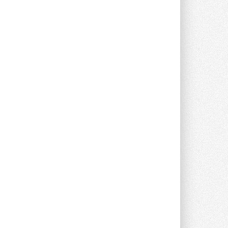
прямоугольных шумоглушителей ...
27 ИЮЛЯ 2026
Aquatherm Almaty 2026:
ключевая платформа для
развития инженерных систем
Центральной Азии
С 2 по 4 сентября 2026 года в Алматы ...
27 ИЮЛЯ 2026
ВИЭ обойдут уголь по
выработке электроэнергии в
текущем году
Международное энергетическое
агентство (МЭА) выпустило ...
27 ИЮЛЯ 2026
Taconova переосмысливает
работу насосов для тёплых
полов
Меньше дросселирования, больше
эффективности — основной принцип ...
27 ИЮЛЯ 2026
Kermi представила станцию X-
NET WOHNUNGSSTATION PRO E
Новая квартирная станция отопления и