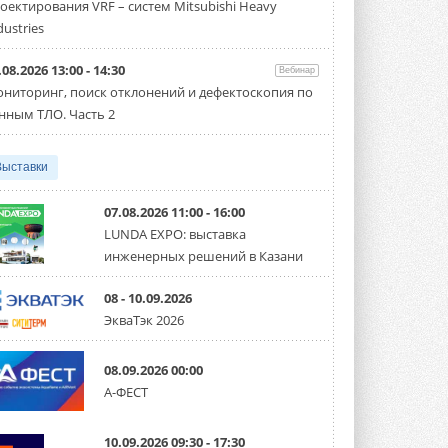
оектирования VRF – систем Mitsubishi Heavy
Чиллер получил новую версию,
работающую на хладагенте R1234ze ...
dustries
31 ИЮЛЯ 2026
.08.2026 13:00 - 14:30
Вебинар
Mitsubishi расширяет
ниторинг, поиск отклонений и дефектоскопия по
направление систем
охлаждения для ЦОД
нным ТЛО. Часть 2
Mitsubishi Electric создаёт в США новую
компанию MEHITS US Inc. ...
31 ИЮЛЯ 2026
Выставки
США запретили использование
иностранных инверторов
07.08.2026 11:00 - 16:00
28 июля 2026 года Федеральная
LUNDA EXPO: выставка
комиссия по связи США (FCC) обновила
инженерных решений в Казани
свой специальный перечень Covered ...
31 ИЮЛЯ 2026
08 - 10.09.2026
Уже через месяц в России
ЭкваТэк 2026
можно будет устанавливать
солнечные панели в МКД
С 1 сентября снимается запрет на
08.09.2026 00:00
микрогенерацию в многоквартирных ...
А-ФЕСТ
30 ИЮЛЯ 2026
Канальные вентиляторы с ЕС-
10.09.2026 09:30 - 17:30