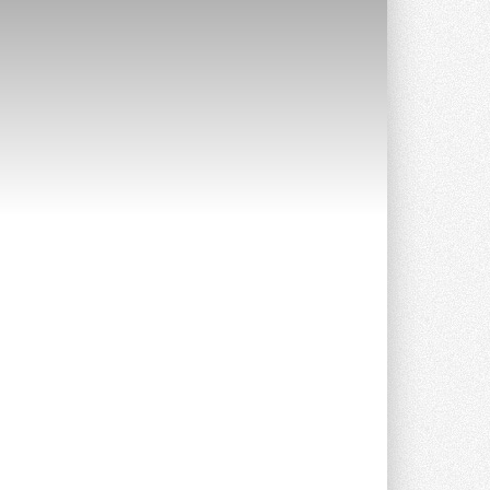
Stiebel Eltron — спонсирует
международные соревнования
25 спортсменов, выступающих в
прыжках с трамплина и лыжном
двоеборье на международных ...
29 ИЮЛЯ 2026
Новый фирменный магазин
Midea открылся в Сургуте
Компания «Даичи» совместно с
партнером «Энердрим» открыла новый
фирменный магазин Midea в Сургуте ...
29 ИЮЛЯ 2026
Токио — лидер по
интенсивности использования
кондиционеров
Данные получены в ходе очередного
опроса Daikin о восприятии жары ...
28 ИЮЛЯ 2026
CDU производства LG прошёл
валидацию NVIDIA для ИИ-дата-
центров
Компания становится официальным
партнёром NVIDIA по системам ...
28 ИЮЛЯ 2026