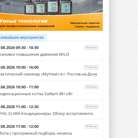
3 АВГУСТА 2026
Samsung выпускает VRF-
систему DVM на R32
Линейка включает семь типоразмеров
производительностью от 22,4 до 56 кВт.
Суммарная длина трубопроводов ...
Ближайшие мероприятия
3 АВГУСТА 2026
.08.2026 09:30 - 10:30
Вебинар
«СиСофт Девелопмент» подвел
тановки повышения давления WILO
итоги конкурса студенческих
проектов «ТИМ-лидеры 2026»
.08.2026 10:00 - 16:00
Семинар
Новый сезон конкурса «ТИМ-лидеры»
стартует уже в сентябре 2026 года ...
актический семинар «MyHeat» в г. Ростов-на-Дону
3 АВГУСТА 2026
.08.2026 10:00 - 11:00
Вебинар
«Русклимат» укрепляет
нденсационные котлы Vaillant 48+ кВт
партнёрство за Уралом
Президент Омского землячества в
Москве Михаил Тимошенко посетил
.08.2026 11:00 - 12:30
Вебинар
Омск с трёхдневным рабочим визитом ...
YAL CLIMA Кондиционеры. Обзор ассортимента.
31 ИЮЛЯ 2026
Carrier модернизирует
.08.2026 11:00 - 12:00
Вебинар
флагманский чиллер AquaEdge
бота с программой подбора, нюансы
19XR