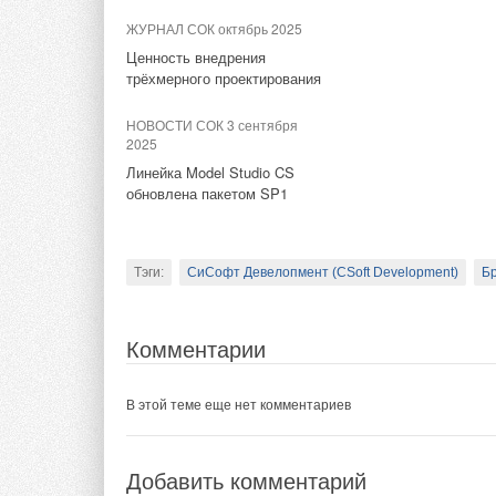
производить зелены
оптимизма по повод
ЖУРНАЛ СОК октябрь 2025
В этой теме еще нет комментариев
Ценность внедрения
К 2030 году Австра
трёхмерного проектирования
возобновляемого во
Добавить комментарий
НОВОСТИ СОК 3 сентября
более высокий поте
2025
Линейка Model Studio CS
В 2021 году был со
Ваше имя *
Ваш E-mail *
обновлена пакетом SP1
налаживания постав
правительства этих
австралийского вод
Текст комментария
Тэги:
СиСофт Девелопмент (CSoft Development)
Бр
в рамках аукционно
Комментарии
Комментарии
В этой теме еще нет комментариев
В этой теме еще нет комментариев
Добавить комментарий