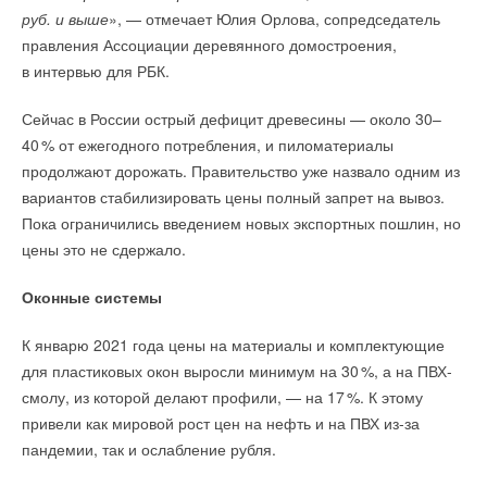
Ваш E-mail *
руб. и выше
», — отмечает Юлия Орлова, сопредседатель
Ваше имя *
Комментарии
правления Ассоциации деревянного домостроения,
в интервью для РБК.
В этой теме еще нет комментариев
Ваш E-mail *
Текст комментария
Сейчас в России острый дефицит древесины — около 30–
4
0
% от ежегодного потребления, и пиломатериалы
Добавить комментарий
продолжают дорожать. Правительство уже назвало одним из
Текст комментария
вариантов стабилизировать цены полный запрет на вывоз.
Ваше имя *
Пока ограничились введением новых экспортных пошлин, но
цены это не сдержало.
Ваш E-mail *
Оконные системы
К январю 2021 года цены на материалы и комплектующие
Текст комментария
для пластиковых окон выросли минимум на 3
0
%, а на ПВХ-
смолу, из которой делают профили, — на 1
7
%. К этому
привели как мировой рост цен на нефть и на ПВХ из-за
пандемии, так и ослабление рубля.