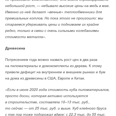
→
→
→
VACON 1000 — новые преобразователи частоты
WOLF представил новый напольный газовый
Новинка: батарейный блок SKAT BC 24/9 DIN
среднего напряжения
небольшой рост, — небывало высокие цены на медь в мае.
конденсационный котел
НОВОСТИ СОК 20 МАРТА 2023
НОВОСТИ СОК 22 ОКТЯБРЯ 2021
→
НОВОСТИ СОК 3 МАРТА 2022
Оборудование SKAT включено в реестр
Именно из неё делают «вечные» теплообменники для
→
→
Компрессоры Danfoss Maneurop завоевывают рынок
Обустройство крышных котельных для второй очереди
радиоэлектронной продукции Минпромторга
российского ритейла
премиальных котлов. Но пока этого не произошло: мы
офисного парка Comcity, фаза «Браво»
НОВОСТИ СОК 27 ФЕВРАЛЯ 2023
НОВОСТИ СОК 13 ОКТЯБРЯ 2021
→
ЖУРНАЛ СОК ДЕКАБРЬ 2021
Новинка компании БАСТИОН: Телекоммуникационные
стараемся удерживать цены и поднимаем их крайне
→
Вентиляционная установка WOLF CWL-2 теперь
шкафы SKAT TB
редко, только в связи с очень сильными колебаниями
доступна с производительностью 225 м3/ч
НОВОСТИ СОК 27 ФЕВРАЛЯ 2023
→
НОВОСТИ СОК 23 НОЯБРЯ 2021
Новинка - Электрические котлы SKAT SILVER StS
стоимости металла
».
→
Иркутский аграрный университет открыл учебный класс
НОВОСТИ СОК 17 ФЕВРАЛЯ 2023
WOLF
НОВОСТИ СОК 17 НОЯБРЯ 2021
Древесина
→
Вентиляция на химических производствах: требования,
Уведомления отключены
особенности, решения
ЖУРНАЛ СОК ОКТЯБРЬ 2021
Потрясением года можно назвать рост цен в два раза
Комментарии
→
Журнал СОК и Ассоциация Зеленый киловатт проведут
на пиломатериалы и домокомплекты из дерева. К этому
Фестиваль специалистов ВИЭ
НОВОСТИ СОК 31 АВГУСТА 2021
привели дефицит на внутреннем и внешнем рынках и бум
Уведомления отключены
→
В этой теме еще нет комментариев
Блогер совместно с компанией WOLF проверил уровень
на дома из древесины в США, Европе и Китае.
CO2 на Эльбрусе
Комментарии
НОВОСТИ СОК 1 ИЮЛЯ 2021
«
Если в июне 2020 года стоимость куба пиломатериалов,
Добавить комментарий
В этой теме еще нет комментариев
просто доски, которая активно используется
в строительстве, составляла 10–13 тыс. руб.,
Ваше имя *
то сейчас — от 25 тыс. руб. и выше. Куб клеёного бруса
Добавить комментарий
с тех пор тоже подорожал вдвое: с 22,3 тыс. до 55 тыс.
Уведомления отключены