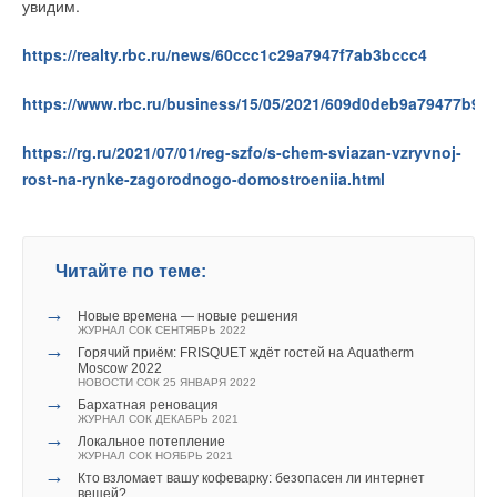
увидим.
https://realty.rbc.ru/news/60ccc1c29a7947f7ab3bccc4
https://www.rbc.ru/business/15/05/2021/609d0deb9a79477b98
https://rg.ru/2021/07/01/reg-szfo/s-chem-sviazan-vzryvnoj-
rost-na-rynke-zagorodnogo-domostroeniia.html
Читайте по теме:
→
Новые времена — новые решения
ЖУРНАЛ СОК СЕНТЯБРЬ 2022
→
Горячий приём: FRISQUET ждёт гостей на Aquatherm
Moscow 2022
НОВОСТИ СОК 25 ЯНВАРЯ 2022
→
Бархатная реновация
ЖУРНАЛ СОК ДЕКАБРЬ 2021
→
Локальное потепление
ЖУРНАЛ СОК НОЯБРЬ 2021
→
Кто взломает вашу кофеварку: безопасен ли интернет
вещей?