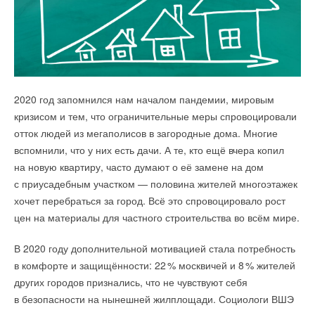
В компании
БАСТИОН
в ассортименте устройств для теплого
ООО «
Данфосс
», представляющее в России концерн
пола новинка — RTC 70.26. Он предназначен для
Danfoss
– производителя холодильного оборудования,
2020 год запомнился нам началом пандемии, мировым
автоматического поддержания установленной
приводной техники и автоматики, построит под Москвой
кризисом и тем, что ограничительные меры спровоцировали
пользователем температуры теплого пола в пределах
новый производственный корпус. Разрешение на
отток людей из мегаполисов в загородные дома. Многие
от +
5
°C до +4
0
°C.
строительство выдано Министерством жилищной политики
вспомнили, что у них есть дачи. А те, кто ещё вчера копил
Московской области.
на новую квартиру, часто думают о её замене на дом
Особенности устройства:
с приусадебным участком — половина жителей многоэтажек
Новое здание площадью 3,6 тыс. квадратных метров
хочет перебраться за город. Всё это спровоцировало рост
Предназначен для регулирования и поддержания
Теперь линейка CGB-2 способна обеспечить любые
возведут в дополнение к уже
температуры в пределах от
5
°C до 4
0
°C
цен на материалы для частного строительства во всём мире.
потребности пользователей по мощности оборудования,
Оснащен световой индикацией включенного состояния
существующим производственным помещениям компании в
системы обогрева
от 14 до 100 кВт. Этого диапазона хватит для оборудования
д. Лешково городского округа Истра.
В 2020 году дополнительной мотивацией стала потребность
Термостат монтируется в стандартную
любых жилых и рабочих помещений.
в комфорте и защищённости: 2
2
% москвичей и
8
% жителей
распределительную коробку
Расширение производства позволит увеличить штат
других городов признались, что не чувствуют себя
Простота управления
CGB-2–75/100 сохранила все преимущества
площадки до 290 человек, создав 100 новых рабочих мест.
Легкость монтажа
в безопасности на нынешней жилплощади. Социологи ВШЭ
предшественника, включая тихую работу, экономичность,
Точность (допустимая погрешность +/- 0,
5
°C)
Планируемый объем инвестиций (включая