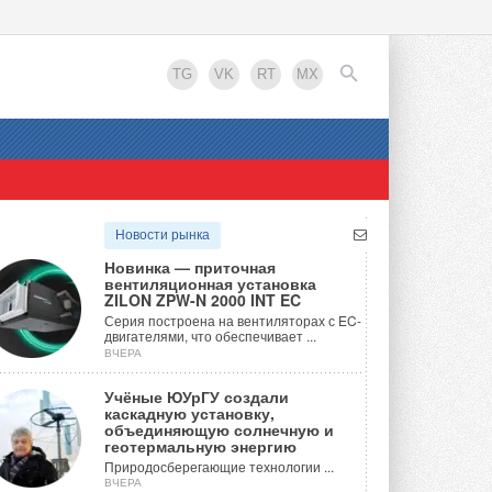
TG
VK
RT
MX
EN
Новости рынка
Новинка — приточная
вентиляционная установка
ZILON ZPW-N 2000 INT EC
Серия построена на вентиляторах с EC-
двигателями, что обеспечивает ...
ВЧЕРА
Учёные ЮУрГУ создали
каскадную установку,
объединяющую солнечную и
геотермальную энергию
Природосберегающие технологии ...
ВЧЕРА