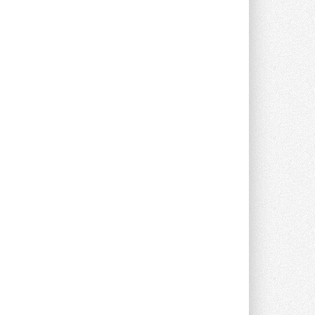
предложение оснащать все новые ...
1
28 ИЮЛЯ 2026
В Подмосковье запустят
производство холодильной
техники и теплообменного
оборудования
Проект реализует компания «ВЕЗА» ...
28 ИЮЛЯ 2026
Ридан объявил о старте продаж
автоматического
балансировочного клапана
Клапан APT‑R3 производится на заводе
в Лешково (Московская область) ...
27 ИЮЛЯ 2026
Шумоглушители собственного
производства от компании
TURKOV
Новая линейка пластинчатых
прямоугольных шумоглушителей ...
27 ИЮЛЯ 2026
Aquatherm Almaty 2026:
ключевая платформа для
развития инженерных систем