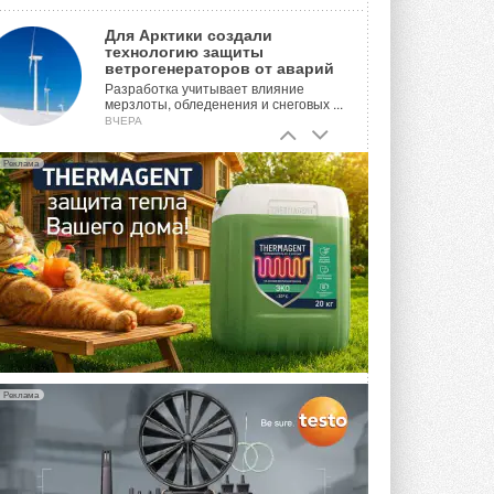
Для Арктики создали
технологию защиты
ветрогенераторов от аварий
Разработка учитывает влияние
мерзлоты, обледенения и снеговых ...
ВЧЕРА
Гибридный тепловой насос PV/T
Реклама
с одним общим испарителем
Исследователи предложили
конструкцию двухисточникового ...
ВЧЕРА
21-й ежегодный форум
«ЦОД-2026»
Мероприятие пройдет 2-3 сентября в
отеле Radisson Slavyanskaya. Форум
посетит более двух тысяч участников ...
5 АВГУСТА 2026
Реклама
Китайская Shenling представила
линейку тепловых насосов
«воздух-вода» на R290
Серия ThermaX R290 All-In-One
включает три модели ...