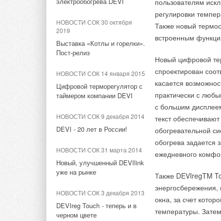
электрообогрева DEVI
пользователям искл
усиливается в полто
промышленности и 
регулировки темпер
НОВОСТИ СОК 11 сентября
НОВОСТИ СОК 11 сентября
например, 16 км/ч, 
малого и среднего
НОВОСТИ СОК 30 октября
2024
2024
Также новый термос
скоростью 24 км/ч.
финансовой корпора
2019
Гигантский преобразователь
Гигантский преобразователь
встроенным функци
водонапорную башню
заявок от соискател
Выставка «Котлы и горелки».
энергии волн запустили в
энергии волн запустили в
энергии увеличивает
Пост-релиз
Австралии
Австралии
Новый цифровой те
Официальный сайт I
спроектирован соот
Усиление скорости 
НОВОСТИ СОК 14 января 2015
НОВОСТИ СОК 2 сентября
НОВОСТИ СОК 2 сентября
касается возможнос
2024
2024
конструкция способн
Цифровой терморегулятор с
практически с любы
таймером компании DEVI
производит, повыси
Домашний генератор Aquaria
Домашний генератор Aquaria
производит из воздуха до 90
производит из воздуха до 90
с большим дисплеем
конструкция сдела
литров питьевой воды в день
литров питьевой воды в день
НОВОСТИ СОК 9 декабря 2014
текст обеспечивают
тех областях, для 
DEVI - 20 лет в России!
обогревательной с
НОВОСТИ СОК 30 августа
НОВОСТИ СОК 30 августа
обогрева задается 
2024
2024
НОВОСТИ СОК 31 марта 2014
ежедневного комфо
В Томске улучшили
В Томске улучшили
Новый, улучшенный DEVIlink
виртуальный генератор для
виртуальный генератор для
уже на рынке
Также DEVIregTM To
стабильной работы
стабильной работы
гибридных электросетей
гибридных электросетей
энергосбережения, 
НОВОСТИ СОК 3 декабря 2013
окна, за счет кото
DEVIreg Touch - теперь и в
НОВОСТИ СОК 29 августа
НОВОСТИ СОК 29 августа
температуры. Затем
2024
2024
черном цвете