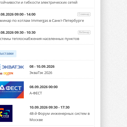
тойчивости и гибкости электрических сетей
производительностью от 22,4 до 56 кВт.
Суммарная длина трубопроводов ...
3 АВГУСТА 2026
.08.2026 09:00 - 14:00
Семинар
минар по котлам Immergas в Санкт-Петербурге
«СиСофт Девелопмент» подвел
итоги конкурса студенческих
проектов «ТИМ-лидеры 2026»
.08.2026 09:30 - 10:30
Вебинар
Новый сезон конкурса «ТИМ-лидеры»
стемы теплоснабжения населенных пунктов
стартует уже в сентябре 2026 года ...
3 АВГУСТА 2026
Выставки
«Русклимат» укрепляет
партнёрство за Уралом
Президент Омского землячества в
08 - 10.09.2026
Москве Михаил Тимошенко посетил
ЭкваТэк 2026
Омск с трёхдневным рабочим визитом ...
31 ИЮЛЯ 2026
08.09.2026 00:00
Carrier модернизирует
А-ФЕСТ
флагманский чиллер AquaEdge
19XR
Чиллер получил новую версию,
10.09.2026 09:30 - 17:30
работающую на хладагенте R1234ze ...
31 ИЮЛЯ 2026
48-й Форум инженерных систем в
Москве
Mitsubishi расширяет