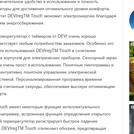
ючительное удобство в использовании и точность
ра раза, так что, если скорость ветра составляет,
торговли РФ, Общероссийской общественной организации
атуры для достижения оптимального уровня комфорта.
турбина будет работать так, как если бы он дул со
 предпринимательства «Опора России», Международной
тат DEVIregTM Touch экономит электроэнергию благодаря
 Проводя тестирование с другим прототипом, похожим на
ции (IFC) и др. В настоящее время продолжается прием
ям энергосбережения.
 с турбинами по бокам, Рашиди выяснил, что выход
ей который продлится до 2 ноября 2012 года.
ся в 3-4 раза.
рморегулятор с таймером от DEVI очень хорошо
II Ежегодной Премии «Берегите энергию!» - www.ensber.ru
ветствует любым потребностям заказчиков. Особенно это
ветра значительно увеличивает выход энергии. Если
ти использования DEVIregTM Touch в сочетании
а усилить ветер вдвое, количество энергии, которую она
м корпусом для электрических приборов. Сенсорный экран
тся в восемь раз. Рашиди надеется, что спиралеобразная
 очень прост в использовании. Понятные пиктограммы и
ет ветряные турбины финансово жизнеспособными даже в
 интуитивно понятное управление электрической
которых не свойственны сильные ветры.
истемой. Персонализированная программа времени
за считанные секунды, обеспечивая высокую оптимизацию
рта.
uch имеет некоторые функции интеллектуального
например, встроенная функция определения открытого
рой терморегулятор регистрирует быстрое падение
 DEVIregTM Touch отключает обогрев, предотвращая