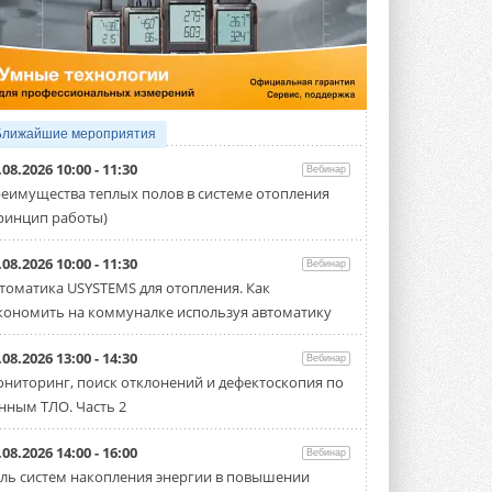
4 АВГУСТА 2026
Тепловые насосы в связке с
солнечной генерацией и
накопителем снижают
потребление на 60%
Исследователи из Италии установили ...
Ближайшие мероприятия
4 АВГУСТА 2026
.08.2026 10:00 - 11:30
Вебинар
«РУСКЛИМАТ Fest 2026» в Уфе
еимущества теплых полов в системе отопления
собрал свыше 700 профи
ринцип работы)
климатической отрасли
Организатором выступил торгово-
производственный холдинг ...
.08.2026 10:00 - 11:30
Вебинар
3 АВГУСТА 2026
томатика USYSTEMS для отопления. Как
кономить на коммуналке используя автоматику
«Датарк» испытал модульный
ЦОД с плотностью 54 кВт на
стойку
.08.2026 13:00 - 14:30
Вебинар
Испытания прошли на собственной
ниторинг, поиск отклонений и дефектоскопия по
производственной площадке и были ...
нным ТЛО. Часть 2
3 АВГУСТА 2026
Samsung выпускает VRF-
.08.2026 14:00 - 16:00
Вебинар
систему DVM на R32
ль систем накопления энергии в повышении
Линейка включает семь типоразмеров