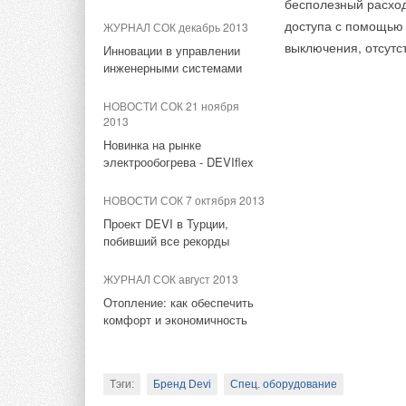
бесполезный расход
Крупнейшие поставщики
Крупнейшие поставщики
доступа с помощью 
ЖУРНАЛ СОК декабрь 2013
аккумуляторов для систем
аккумуляторов для систем
накопления энергии в 1
накопления энергии в 1
выключения, отсутс
Инновации в управлении
полугодии 2024
полугодии 2024
инженерными системами
НОВОСТИ СОК 28 августа
НОВОСТИ СОК 28 августа
НОВОСТИ СОК 21 ноября
2024
2024
2013
Энергобезопасность
Энергобезопасность
Новинка на рынке
предприятий в современных
предприятий в современных
электрообогрева - DEVIflex
условиях
условиях
НОВОСТИ СОК 7 октября 2013
НОВОСТИ СОК 19 июня 2024
НОВОСТИ СОК 19 июня 2024
Проект DEVI в Турции,
В Москве создали
В Москве создали
побивший все рекорды
«быстрые» электросети для
«быстрые» электросети для
автономного использования
автономного использования
ЖУРНАЛ СОК август 2013
Отопление: как обеспечить
НОВОСТИ СОК 14 мая 2024
НОВОСТИ СОК 14 мая 2024
комфорт и экономичность
Планы ЕС переходу на ВИЭ
Планы ЕС переходу на ВИЭ
сталкиваются со
сталкиваются со
значительным препятствием
значительным препятствием
— нехваткой
— нехваткой
Тэги:
Бренд Devi
Спец. оборудование
трансформаторов
трансформаторов