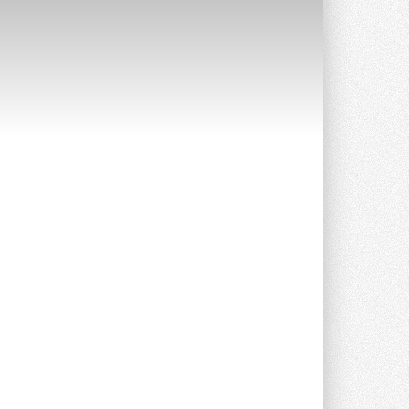
Краска для окон: как выбрать
состав, который не
растрескается после первой
зимы
Частые вопросы о краске для окон ...
30 ИЮЛЯ 2026
СИЭНПИ РУС представила
новую серию консольных
насосов NM
Усовершенствованная гидравлика
помогает снизить энергопотребление ...
30 ИЮЛЯ 2026
Группа «Теплолюкс» открыла
новую производственную
площадку
Открытие нового завода состоялось
сегодня в Мытищах ...
29 ИЮЛЯ 2026
Stiebel Eltron — спонсирует
международные соревнования
25 спортсменов, выступающих в
прыжках с трамплина и лыжном
двоеборье на международных ...
29 ИЮЛЯ 2026