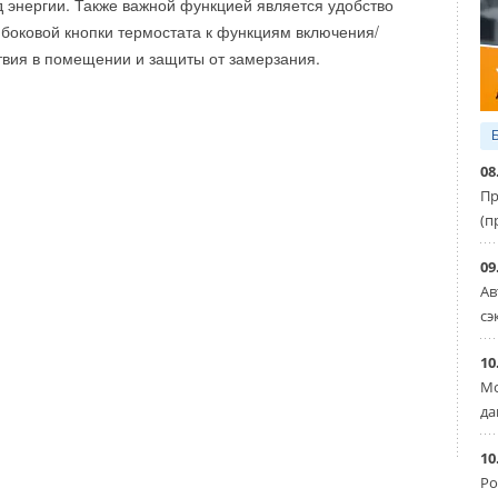
 энергии. Также важной функцией является удобство
боковой кнопки термостата к функциям включения/
твия в помещении и защиты от замерзания.
08
Пр
(п
09
Ав
сэ
10
Мо
да
10
Ро