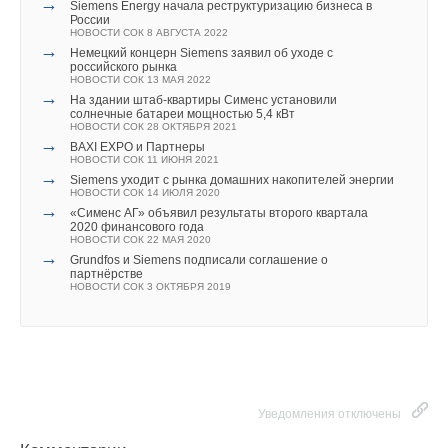
Замена в ассортименте инструмента VALTEC
→
Siemens Energy начала реструктуризацию бизнеса в
→
НОВОСТИ СОК 12 ДЕКАБРЯ 2022
Новый напольный конденсационный котел Buderus
России
→
Logano Plus KB472
Новинки в группе мембранных баков VALTEC
НОВОСТИ СОК 8 АВГУСТА 2022
НОВОСТИ СОК 6 СЕНТЯБРЯ 2022
НОВОСТИ СОК 6 ДЕКАБРЯ 2022
→
Немецкий концерн Siemens заявил об уходе с
→
→
Великолепная сотня: оборудование брендов Bosch и
Изменена конструкция радиаторных настроечных
российского рынка
Buderus признано лучшим
клапанов Valtec
НОВОСТИ СОК 13 МАЯ 2022
НОВОСТИ СОК 28 ЯНВАРЯ 2022
НОВОСТИ СОК 30 НОЯБРЯ 2022
→
На здании штаб-квартиры Сименс установили
→
→
Для бренда Buderus разработан уникальный звуковой
Новый аксессуар VALTEC для монтажников
солнечные батареи мощностью 5,4 кВт
логотип
НОВОСТИ СОК 12 АВГУСТА 2022
НОВОСТИ СОК 28 ОКТЯБРЯ 2021
НОВОСТИ СОК 15 ДЕКАБРЯ 2021
→
→
Новинка от VALTEC: Коллекторный разделитель потока
BAXI EXPO и Партнеры
→
Новый котел Buderus Logamax plus GB122i поступил в
VT. 0681. NE
НОВОСТИ СОК 11 ИЮНЯ 2021
продажу
НОВОСТИ СОК 10 АВГУСТА 2022
→
Siemens уходит с рынка домашних накопителей энергии
НОВОСТИ СОК 25 АВГУСТА 2021
НОВОСТИ СОК 14 ИЮЛЯ 2020
→
Расширенная гарантия на конденсационные котлы
→
«Сименс АГ» объявил результаты второго квартала
Bosch
2020 финансового года
НОВОСТИ СОК 18 АВГУСТА 2021
НОВОСТИ СОК 22 МАЯ 2020
→
Grundfos и Siemens подписали соглашение о
партнёрстве
НОВОСТИ СОК 3 ОКТЯБРЯ 2019
Уведомления отключены
Комментарии
Уведомления отключены
В этой теме еще нет комментариев
Комментарии
Уведомления отключены
В этой теме еще нет комментариев