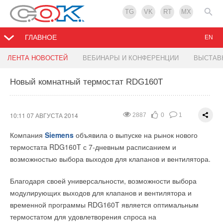
TG
VK
RT
MX
ГЛАВНОЕ
EN
Расширение ассортимента VALTEC
Новые стальные панельные радиаторы
ЛЕНТА НОВОСТЕЙ
ВЕБИНАРЫ И КОНФЕРЕНЦИИ
ВЫСТАВ
Logatrend
Новый комнатный термостат RDG160T
09:58 07 АВГУСТА 2014
1951
0
0
17:22 06 АВГУСТА 2014
1943
0
0
Ассортимент регулирующей арматуры
VALTEC
пополнился
ручным балансировочным клапаном VT.054. Он
С осени 2014 года
Buderus
предложит обновленные
10:11 07 АВГУСТА 2014
2887
0
1
предназначен для гидравлической увязки между собой
стальные панельные радиаторы Logatrend.
Компания
Siemens
объявила о выпуске на рынок нового
отдельных контуров или ветвей (стояков) систем водяного
термостата RDG160T с 7-дневным расписанием и
Новинка стала мощнее, + 2,36% (средние показатели по
отопления. Кроме систем отопления, новинка может
возможностью выбора выходов для клапанов и вентилятора.
сравнению со старыми моделями, согласно EN 442).
использоваться в системах водоснабжения для ограничения
Механизм снятия и установки верхней решетки в новом,
расхода по группам потребителей и балансировки
Благодаря своей универсальности, возможности выбора
более надежном исполнении. Фирменный логотип Buderus
рециркуляционных трубопроводов ГВС.
модулирующих выходов для клапанов и вентилятора и
стал более заметен и находится на верхней части
временной программы RDG160T является оптимальным
Получение требуемого перепада давления на
радиатора. Упаковка радиаторов имеет дополнительный
термостатом для удовлетворения спроса на
балансировочном клапане достигается путем изменения
картон в верхней и нижней части, что позволяет обеспечить