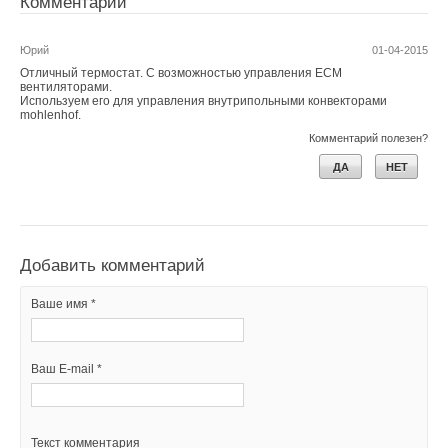
Комментарии
Добавить комментарий
Ваше имя *
Юрий
01-04-2015
Добавить комментарий
Отличный термостат. С возможностью управления ECM
вентиляторами.
Ваше имя *
Используем его для управления внутрипольными конвекторами
Ваш E-mail *
mohlenhof.
Комментарий полезен?
Ваш E-mail *
ДА
НЕТ
Текст комментария
Текст комментария
Добавить комментарий
Ваше имя *
Ваш E-mail *
Текст комментария