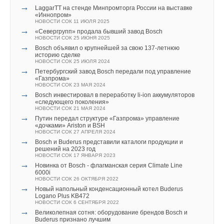
→
Старт продаж новой модификации контроллера
Программа форума опубликована на официальном сайте
→
LaggarTT на стенде Минпромторга России на выставке
холодильных централей КХУ1
«Иннопром»
НОВОСТИ СОК 29 ИЮЛЯ 2026
ENES-2016
. Для участия в форуме необходимо
НОВОСТИ СОК 11 ИЮЛЯ 2025
→
Ридан объявил о старте продаж автоматического
зарегистрироваться на сайте
не позднее 15 ноября 2016
→
«Севергрупп» продала бывший завод Bosch
балансировочного клапана
НОВОСТИ СОК 25 ИЮНЯ 2025
НОВОСТИ СОК 27 ИЮЛЯ 2026
г.
→
→
Bosch объявил о крупнейшей за свою 137-летнюю
Kermi представила станцию X-NET WOHNUNGSSTATION
историю сделке
PRO E
НОВОСТИ СОК 25 ИЮЛЯ 2024
НОВОСТИ СОК 24 ИЮЛЯ 2026
→
→
Петербургский завод Bosch передали под управление
Города начнут строить по ГОСТу с учетом изменений
«Газпрома»
климата
Читайте по теме:
НОВОСТИ СОК 23 МАЯ 2024
НОВОСТИ СОК 22 ИЮЛЯ 2026
→
→
Bosch инвестировал в переработку li-ion аккумуляторов
Panasonic: система управления каскадами Aquarea
→
«следующего поколения»
Cascade Edge
Тепловые насосы в связке с солнечной генерацией и
НОВОСТИ СОК 21 МАЯ 2024
НОВОСТИ СОК 21 ИЮЛЯ 2026
накопителем снижают потребление на 60%
→
→
НОВОСТИ СОК 4 АВГУСТА 2026
Путин передал структуре «Газпрома» управление
Старт продаж комнатного датчика влажности и
→
«дочками» Ariston и BSH
температуры ПВТ20 с RS-485
Stiebel Eltron отмечает 50 лет производства тепловых
НОВОСТИ СОК 27 АПРЕЛЯ 2024
НОВОСТИ СОК 21 ИЮЛЯ 2026
насосов
→
→
НОВОСТИ СОК 24 ИЮЛЯ 2026
Bоsch и Buderus представили каталоги продукции и
Более 85% котельных и ЦТП Подмосковья передают
→
решений на 2023 год
данные в систему мониторинга
Stiebel Eltron расширил линейку воздушно-водяных
НОВОСТИ СОК 17 ЯНВАРЯ 2023
НОВОСТИ СОК 21 ИЮЛЯ 2026
тепловых насосов WPL-A
→
НОВОСТИ СОК 17 ИЮЛЯ 2026
Новинка от Bosch - флагманская серия Climate Line
→
6000i
Дом с пониженным расходом
НОВОСТИ СОК 26 ОКТЯБРЯ 2022
НОВОСТИ СОК 1 ИЮЛЯ 2026
→
→
Новый напольный конденсационный котел Buderus
EDF ввела в строй виртуальную электростанцию,
Logano Plus KB472
сочетающую малые ГЭС и Li-ion батареи
НОВОСТИ СОК 6 СЕНТЯБРЯ 2022
НОВОСТИ СОК 26 ИЮНЯ 2026
→
→
Великолепная сотня: оборудование брендов Bosch и
Результаты исследования — методология снижения
Уведомления отключены
Buderus признано лучшим
теплопотребления: до 35% экономии