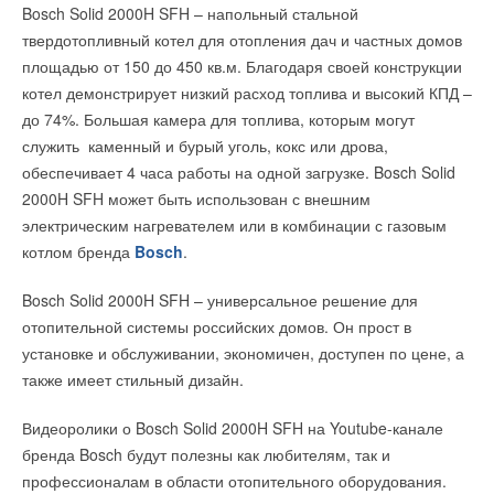
Bosch Solid 2000H SFH – напольный стальной
Министерства энергетики России и Правительства г. Москвы.
«Универсальный детектор загрязнителей воздуха
твердотопливный котел для отопления дач и частных домов
“Спасатель”» — мошенники навязывают и продают за 6900
«Форум ENES является центральной площадкой страны для
площадью от 150 до 450 кв.м. Благодаря своей конструкции
руб. Пострадавшими чаще всего становятся пожилые люди.
подготовки решений в области государственной политики по
котел демонстрирует низкий расход топлива и высокий КПД –
вопросам энергоэффективности и развития энергетики. В
В паспорте завода-изготовителя указано, что прибор
до 74%. Большая камера для топлива, которым могут
этом году главная задача - подготовка инициатив на 2018-
выполнен не во взрывозащищенном исполнении,
служить каменный и бурый уголь, кокс или дрова,
2025 гг. Ключевые темы: повышение энергоэффективности
в госреестр не занесен и не является средством измерения.
обеспечивает 4 часа работы на одной загрузке. Bosch Solid
экономики, устойчивое развитие городов, инновационное
2000H SFH может быть использован с внешним
В ходе проверки выяснилось, что телефон, указанный в счет-
развитие инфраструктуры микро поселений, формирование
электрическим нагревателем или в комбинации с газовым
договоре, не отвечает. Сайт фирмы-продавца является
независимых и научно-обоснованных сценариев развития
котлом бренда
Bosch
.
интернет-магазином по продаже медицинского
энергетики и повышения надежности энергоснабжения
оборудования, который торгует, в том числе, и такими
Bosch Solid 2000H SFH – универсальное решение для
потребителей. Мы ожидаем конкретных и проработанных
анализаторами. А офис компании находится в Волгограде.
отопительной системы российских домов. Он прост в
предложений от всех участников деловой программы.
установке и обслуживании, экономичен, доступен по цене, а
Приглашаем всех присоединиться к этой работе», - отметил
АО «МОСГАЗ» предупреждает, что проводит только
также имеет стильный дизайн.
замминистра энергетики России Антон Инюцын.
плановое техническое обслуживание внутридомового
газового оборудования (ТО ВДГО) один раз в год
Видеоролики о Bosch Solid 2000H SFH на Youtube-канале
Участие в мероприятиях ENES-2016 примут свыше 10 тыс.
на основании договоров, заключаемых с управляющими
бренда Bosch будут полезны как любителям, так и
представителей федеральных и региональных органов
жилыми домами компаниями, и графиков проведения работ,
профессионалам в области отопительного оборудования.
государственной власти, национальных и иностранных