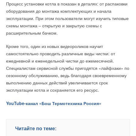
согласованных с префектурами административных округов
Процесс установки котла в показан в деталях: от распаковки
отраслевых компаний, научного и экспертного сообщества,
города Москвы, ознакомиться с которыми можно
оборудования до монтажа комплектующих и начала
молодежи.
на официальном сайте компании в разделе Населению.
эксплуатации. При этом пользователи могут изучить типовые
В рамках форума запланирована насыщенная деловая
схемы монтажа – открытую и закрытую схемы с
Сотрудники АО «МОСГАЗ» при проведении указанных работ
программа, в том числе состоится встреча мэров российских
расширительным бачком.
одеты в спецодежду темно-синего цвета
и зарубежных городов по вопросам повышения
со светоотражающими полосками и оранжевой кокеткой
Кроме того, один из новых видеороликов научит
энергоэффективности и устойчивого развития городов,
с символикой «МОСГАЗ», всегда имеют удостоверение
самостоятельно проводить различные виды чистки: от
встреча главных инженеров компаний ТЭК, Всероссийское
работника предприятия с фотографией.
ежедневной и еженедельной чистки до ежемесячной.
совещание «О ходе подготовки субъектов электроэнергетики
Специалистам сервисной службы пригодятся «лайфхаки» по
к работе в осенне-зимний период 2016-2017 гг.»,
сезонному обслуживанию, ведь благодаря своевременному
Всероссийское совещание по вопросам
выполнению данных действий увеличивается срок
энергоэффективности в ЖКХ и бюджетном секторе.
Читайте по теме:
эксплуатации котла и сохраняется его ресурс.
На площадке форума также состоится награждение
→
Универсальный пульт Z037-5C0 от НЕВАТОМ
YouTube-канал «Бош Термотехника Россия»
НОВОСТИ СОК 5 АВГУСТА 2026
победителей Всероссийского конкурса реализованных
→
Уже через месяц в России можно будет устанавливать
проектов в области энергосбережения и повышения
солнечные панели в МКД
НОВОСТИ СОК 30 ИЮЛЯ 2026
энергоэффективности ENES-2016, а также Всероссийской
→
Группа «Теплолюкс» открыла новую производственную
премии «МедиаТЭК-2016» (www.медиатэк.рф).
площадку
Читайте по теме:
НОВОСТИ СОК 29 ИЮЛЯ 2026