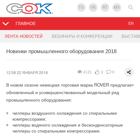
TG
VK
RT
MX
ГЛАВНОЕ
EN
Закрытие монтажного сезона 2017 в PIPEMAN
ЕС перейдет на рекордную долю
ЛЕНТА НОВОСТЕЙ
ВЕБИНАРЫ И КОНФЕРЕНЦИИ
ВЫСТАВ
возобновляемой энергии
Новинки промышленного оборудования 2018
11:43 22 ЯНВАРЯ 2018
4311
8
0
13:48 18 ЯНВАРЯ 2018
3251
1
0
27 января в Краснодаре компания PIPEMAN проведет свое
ежегодное Закрытие монтажного сезона для монтажников
12:58 22 ЯНВАРЯ 2018
4131
0
0
Юга России. На мероприятие приглашены 200 лучших
В новом сезоне немецкая торговая марка ROVER предлагает
профессионалов по итогам по итогам работы в 2017 году.
обновленный и усовершенствованный модельный ряд
Это традиционное собрание — своего рода возможность
промышленного оборудования:
компании поблагодарить клиентов за
высококвалифицированную, успешную работу в прошедшем
чиллеры воздушного охлаждения со спиральными
сезоне.
компрессорами;
чиллеры водяного охлаждения и бесконденсаторные
чиллеры со спиральными компрессорами.