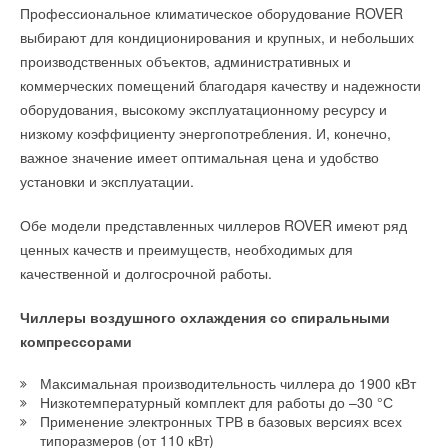
Профессиональное климатическое оборудование ROVER
выбирают для кондиционирования и крупных, и небольших
Министры энергетики и охраны окружающей среды
производственных объектов, административных и
Европейского союза поставили цель добиться как минимум
коммерческих помещений благодаря качеству и надежности
27% возобновляемой энергии к 2030 году. В следующем году
оборудования, высокому эксплуатационному ресурсу и
должны будут состояться дебаты в европейском парламенте,
низкому коэффициенту энергопотребления. И, конечно,
который хотел бы более высокого показателя.
важное значение имеет оптимальная цена и удобство
установки и эксплуатации.
Как напоминает издание Le Matin, ЕС уже давал установку
перейти на 20% возобновляемых источников энергии в
Обе модели представленных чиллеров ROVER имеют ряд
производстве электричества к 2020 году. Парламент в свою
ценных качеств и преимуществ, необходимых для
Гостей ждет насыщенная развлекательная программа,
очередь установил планку в 35% к 2030-му году.
качественной и долгосрочной работы.
профессиональные конкурсы и награждения ценными
призами. По традиции на мероприятии будут подведены
Кроме того, собравшиеся в Брюсселе министры
Чиллеры воздушного охлаждения со спиральными
итоги прошедшего года и вручены путевки заграницу от
договорились достичь на транспорте 14%-ной доли топлива
компрессорами
партнеров. Впервые одним из главных призов от компании
из возобновляемых источников к 2030-му году.
станет автомобиль!
Максимальная производительность чиллера до 1900 кВт
Низкотемпературный комплект для работы до –30 °С
Применение электронных ТРВ в базовых версиях всех
Так же на мероприятии будут подведены итоги ежегодного
типоразмеров (от 110 кВт)
профессионального конкурса котельных. Экспертное жюри