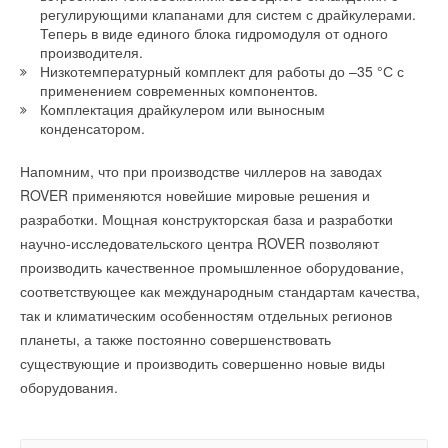
→
регулирующими клапанами для систем с драйкулерами.
НОВОСТИ СОК 24 ИЮЛЯ 2026
К 2030 году количество выбросов в окружающую среду
→
сократится на 40%
Теперь в виде единого блока гидромодуля от одного
Китай опубликовал план развития сектора ВИЭ на
НОВОСТИ СОК 4 ИЮЛЯ 2022
период 2026-2030 гг.
производителя.
→
НОВОСТИ СОК 24 ИЮЛЯ 2026
Вентиляция в многоквартирных домах: проблемы и
Низкотемпературный комплект для работы до –35 °С с
перспективы
применением современных компонентов.
ЖУРНАЛ СОК ИЮНЬ 2022
→
Комплектация драйкулером или выносным
WOLF представил новый напольный газовый
конденсационный котел
конденсатором.
НОВОСТИ СОК 3 МАРТА 2022
→
Обустройство крышных котельных для второй очереди
Напомним, что при производстве чиллеров на заводах
офисного парка Comcity, фаза «Браво»
ЖУРНАЛ СОК ДЕКАБРЬ 2021
Уведомления отключены
ROVER применяются новейшие мировые решения и
→
Вентиляционная установка WOLF CWL-2 теперь
разработки. Мощная конструкторская база и разработки
доступна с производительностью 225 м3/ч
Комментарии
НОВОСТИ СОК 23 НОЯБРЯ 2021
научно-исследовательского центра ROVER позволяют
→
Иркутский аграрный университет открыл учебный класс
WOLF
производить качественное промышленное оборудование,
В этой теме еще нет комментариев
НОВОСТИ СОК 17 НОЯБРЯ 2021
соответствующее как международным стандартам качества,
→
Вентиляция на химических производствах: требования,
особенности, решения
так и климатическим особенностям отдельных регионов
ЖУРНАЛ СОК ОКТЯБРЬ 2021
Добавить комментарий
планеты, а также постоянно совершенствовать
существующие и производить совершенно новые виды
Ваше имя *
оборудования.
Ваш E-mail *