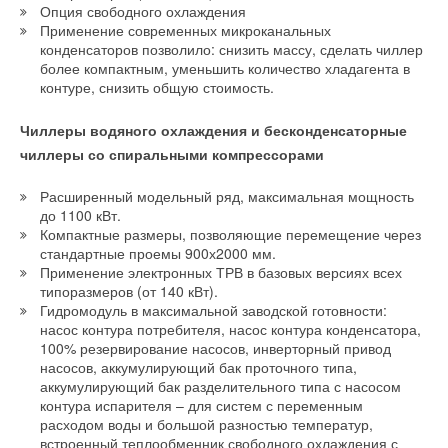
Опция свободного охлаждения
Читайте по теме:
инкогнито оценит 66 котельных самого высокого уровня и на
Применение современных микроканальных
Закрытии объявит победителя, который поедет на завод
конденсаторов позволило: снизить массу, сделать чиллер
→
Учёные ЮУрГУ создали каскадную установку,
более компактным, уменьшить количество хладагента в
WOLF в Германию. Второго победителя выберут сами
объединяющую солнечную и геотермальную энергию
НОВОСТИ СОК 6 АВГУСТА 2026
контуре, снизить общую стоимость.
профессионалы монтажа на Закрытии путем голосования.
→
Для Арктики создали технологию защиты
Этот победитель получит конденсационный котел WOLF.
ветрогенераторов от аварий
Чиллеры водяного охлаждения и бесконденсаторные
НОВОСТИ СОК 6 АВГУСТА 2026
→
Гибридный тепловой насос PV/T с одним общим
чиллеры со спиральными компрессорами
Партнерами мероприятия стали ведущие производители
испарителем
НОВОСТИ СОК 5 АВГУСТА 2026
отопительного оборудования: Fondital, TECE, KAN,
→
Расширенный модельный ряд, максимальная мощность
Китайская Shenling представила линейку тепловых
Vogel&Noot, Caleffi, DAB, Wolf, Compipe.
насосов «воздух-вода» на R290
до 1100 кВт.
НОВОСТИ СОК 4 АВГУСТА 2026
Компактные размеры, позволяющие перемещение через
→
Тепловые насосы в связке с солнечной генерацией и
стандартные проемы 900х2000 мм.
накопителем снижают потребление на 60%
Применение электронных ТРВ в базовых версиях всех
НОВОСТИ СОК 4 АВГУСТА 2026
→
типоразмеров (от 140 кВт).
США запретили использование иностранных
Читайте по теме:
инверторов
Гидромодуль в максимальной заводской готовности:
НОВОСТИ СОК 31 ИЮЛЯ 2026
насос контура потребителя, насос контура конденсатора,
→
→
Параллельный импорт, Китай и собственные
Уже через месяц в России можно будет устанавливать
100% резервирование насосов, инверторный привод
разработки: как TECE отвечает на вызовы рынка
солнечные панели в МКД
ЖУРНАЛ СОК АПРЕЛЬ 2026
насосов, аккумулирующий бак проточного типа,
НОВОСТИ СОК 30 ИЮЛЯ 2026
→
→
WOLF Bonus возвращается!
аккумулирующий бак разделительного типа с насосом
ВИЭ обойдут уголь по выработке электроэнергии в
ЖУРНАЛ СОК ЯНВАРЬ 2023
текущем году
контура испарителя – для систем с переменным
→
НОВОСТИ СОК 27 ИЮЛЯ 2026
Новая продукция и новый завод: «Фондиталь» делает
расходом воды и большой разностью температур,
→
ставку на Россию
Stiebel Eltron отмечает 50 лет производства тепловых
встроенный теплообменник свободного охлаждения с
ЖУРНАЛ СОК СЕНТЯБРЬ 2022
насосов