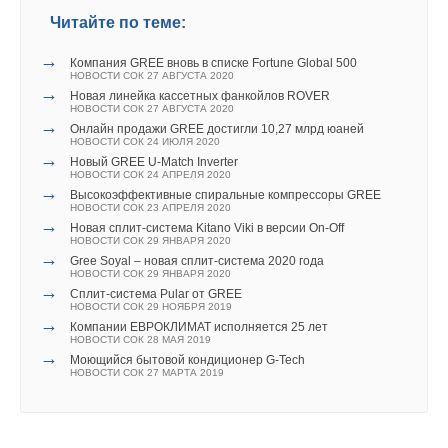
Уведомления отключены
Читайте по теме:
Комментарии
→
Компания GREE вновь в списке Fortune Global 500
Текст комментария
НОВОСТИ СОК 27 АВГУСТА 2020
В этой теме еще нет комментариев
→
Новая линейка кассетных фанкойлов ROVER
НОВОСТИ СОК 27 АВГУСТА 2020
→
Онлайн продажи GREE достигли 10,27 млрд юаней
НОВОСТИ СОК 24 ИЮЛЯ 2020
Добавить комментарий
→
Новый GREE U-Match Inverter
НОВОСТИ СОК 24 АПРЕЛЯ 2020
→
Ваше имя *
Высокоэффективные спиральные компрессоры GREE
НОВОСТИ СОК 23 АПРЕЛЯ 2020
→
Новая сплит-система Kitano Viki в версии On-Off
НОВОСТИ СОК 29 ЯНВАРЯ 2020
→
Ваш E-mail *
Gree Soyal – новая сплит-система 2020 года
НОВОСТИ СОК 29 ЯНВАРЯ 2020
→
Сплит-система Pular от GREE
НОВОСТИ СОК 29 НОЯБРЯ 2019
→
Компании ЕВРОКЛИМАТ исполняется 25 лет
Текст комментария
НОВОСТИ СОК 28 МАЯ 2019
→
Моющийся бытовой кондиционер G-Tech
НОВОСТИ СОК 27 МАРТА 2019