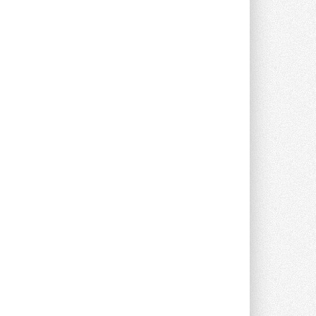
предложение оснащать все новые ...
1
28 ИЮЛЯ 2026
В Подмосковье запустят
производство холодильной
техники и теплообменного
оборудования
Проект реализует компания «ВЕЗА» ...
28 ИЮЛЯ 2026
Ридан объявил о старте продаж
автоматического
балансировочного клапана
Клапан APT‑R3 производится на заводе
в Лешково (Московская область) ...
27 ИЮЛЯ 2026
Шумоглушители собственного
производства от компании
TURKOV
Новая линейка пластинчатых
прямоугольных шумоглушителей ...
27 ИЮЛЯ 2026
Aquatherm Almaty 2026:
ключевая платформа для
развития инженерных систем