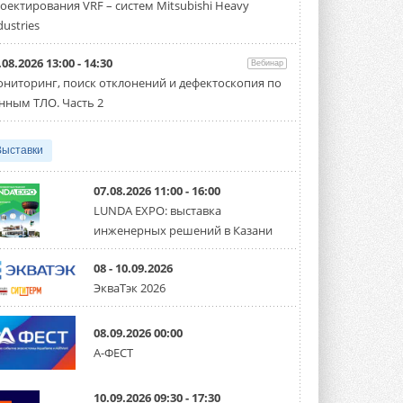
оектирования VRF – систем Mitsubishi Heavy
производительностью от 22,4 до 56 кВт.
Суммарная длина трубопроводов ...
dustries
3 АВГУСТА 2026
.08.2026 13:00 - 14:30
Вебинар
«СиСофт Девелопмент» подвел
ниторинг, поиск отклонений и дефектоскопия по
итоги конкурса студенческих
проектов «ТИМ-лидеры 2026»
нным ТЛО. Часть 2
Новый сезон конкурса «ТИМ-лидеры»
стартует уже в сентябре 2026 года ...
3 АВГУСТА 2026
Выставки
«Русклимат» укрепляет
партнёрство за Уралом
07.08.2026 11:00 - 16:00
Президент Омского землячества в
LUNDA EXPO: выставка
Москве Михаил Тимошенко посетил
инженерных решений в Казани
Омск с трёхдневным рабочим визитом ...
31 ИЮЛЯ 2026
08 - 10.09.2026
Carrier модернизирует
ЭкваТэк 2026
флагманский чиллер AquaEdge
19XR
Чиллер получил новую версию,
08.09.2026 00:00
работающую на хладагенте R1234ze ...
А-ФЕСТ
31 ИЮЛЯ 2026
Mitsubishi расширяет
10.09.2026 09:30 - 17:30