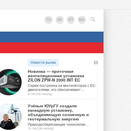
TG
VK
RT
MX
EN
Новости рынка
Новинка — приточная
вентиляционная установка
ZILON ZPW-N 2000 INT EC
Серия построена на вентиляторах с EC-
двигателями, что обеспечивает ...
8 ЧАСОВ НАЗАД
Учёные ЮУрГУ создали
каскадную установку,
объединяющую солнечную и
геотермальную энергию
Природосберегающие технологии ...
10 ЧАСОВ НАЗАД