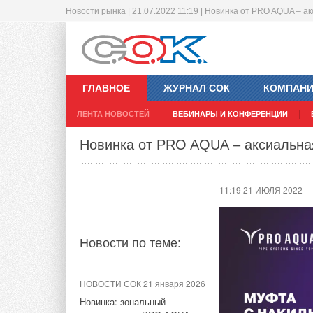
Новости рынка | 21.07.2022 11:19 | Новинка от PRO AQUA – а
О старте продаж новых промежуто
11:16 21 ИЮЛЯ 2022
ГЛАВНОЕ
ЖУРНАЛ СОК
КОМПАН
С 20 июля 2022 год
ЛЕНТА НОВОСТЕЙ
ВЕБИНАРЫ И КОНФЕРЕНЦИИ
промежуточного рел
Новости по теме:
аналогично серии р
Новинка от PRO AQUA – аксиальная
НОВОСТИ СОК 29 июля 2026
11:19 21 ИЮЛЯ 2022
Старт продаж новой
модификации контроллера
холодильных централей
КХУ1
Новости по теме:
НОВОСТИ СОК 21 июля 2026
Старт продаж комнатного
НОВОСТИ СОК 21 января 2026
датчика влажности и
Новинка: зональный
температуры ПВТ20 с RS-485