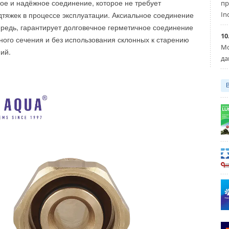
ое и надёжное соединение, которое не требует
пр
In
тяжек в процессе эксплуатации. Аксиальное соединение
чередь, гарантирует долговечное герметичное соединение
10
ного сечения и без использования склонных к старению
Мо
ий.
да
вых реле серии MPR
 контакты.
мость с реле данного типа других производителей (в
ГОСТ 11152–82).
ус, позволяющий четко видеть состояние контактов реле
 индикации срабатывания реле.
, модули, термостаты,...
Уведомления отключены