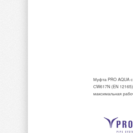
В этой теме еще нет комментариев
Добавить комментарий
Ваше имя *
Ваш E-mail *
Текст комментария
Муфта PRO AQUA с н
СW617N (EN 12165)
максимальная рабоч