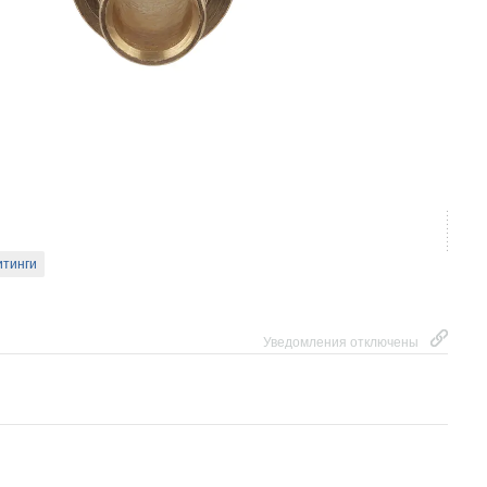
итинги
Уведомления отключены