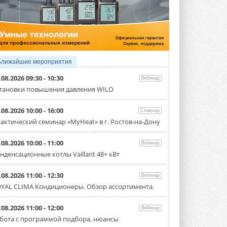
4 АВГУСТА 2026
Тепловые насосы в связке с
солнечной генерацией и
накопителем снижают
потребление на 60%
Исследователи из Италии установили ...
Ближайшие мероприятия
4 АВГУСТА 2026
.08.2026 09:30 - 10:30
Вебинар
«РУСКЛИМАТ Fest 2026» в Уфе
тановки повышения давления WILO
собрал свыше 700 профи
климатической отрасли
.08.2026 10:00 - 16:00
Семинар
Организатором выступил торгово-
производственный холдинг ...
актический семинар «MyHeat» в г. Ростов-на-Дону
3 АВГУСТА 2026
.08.2026 10:00 - 11:00
Вебинар
«Датарк» испытал модульный
нденсационные котлы Vaillant 48+ кВт
ЦОД с плотностью 54 кВт на
стойку
Испытания прошли на собственной
.08.2026 11:00 - 12:30
Вебинар
производственной площадке и были ...
YAL CLIMA Кондиционеры. Обзор ассортимента.
3 АВГУСТА 2026
Samsung выпускает VRF-
.08.2026 11:00 - 12:00
Вебинар
систему DVM на R32
бота с программой подбора, нюансы
Линейка включает семь типоразмеров