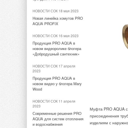
Компания ОВЕН вывела на
Колодка для монта
НОВОСТИ СОК 18 мая 2023
рынок контроллер для
023BE/3.
управления установками
Новая линейка хомутов PRO
обратного осмоса КосМастер
AQUA PROFIX
НОВОСТИ СОК 28 августа
НОВОСТИ СОК 16 мая 2023
2023
Продукция PRO AQUA в
Компания ОВЕН объявила
новом видеоролике блогера
старт продаж
«Добродушный сантехник»
трансформаторов тока
НОВОСТИ СОК 17 апреля
НОВОСТИ СОК 18 августа
2023
2023
Продукция PRO AQUA в
Открыты продажи новых
новом видео у блогера Mary
модификаций каскадного
Wood
регулятора КТР-121
НОВОСТИ СОК 11 апреля
НОВОСТИ СОК 11 августа
2023
Муфта PRO AQUA с 
2023
Современные решения PRO
присоединения труб
Обновление встроенного
AQUA для систем отопления
программного обеспечения
изделиям с наружно
и водоснабжения
приборов линейки СУНА