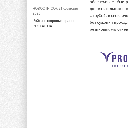
обеспечивает быстр
дополнительных под
НОВОСТИ СОК 21 февраля
НОВОСТИ СОК 27 июля 2023
2023
с трубой, в свою о
Компания ОВЕН запустила
Рейтинг шаровых кранов
без сужения проход
самостоятельную площадку
PRO AQUA
резиновых уплотнен
по автоматизации
вентиляционных систем
vent.owen.ru
Преимущества сило
Мощные силовые
Полная совмести
соответствии с 
Прозрачный корп
Яркий светодиод
Тэги:
ОВЕН
Бренд Овен
Автоматика, регуляторы
Комментарии