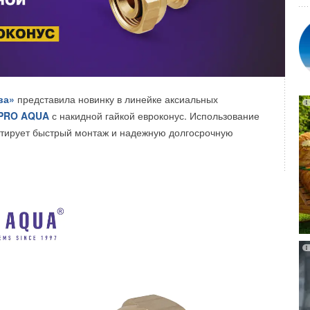
ва»
представила новинку в линейке аксиальных
PRO AQUA
с накидной гайкой евроконус. Использование
нтирует быстрый монтаж и надежную долгосрочную
ловые промежуточные реле KIPPRIBOR серии MPR:
(напряжение 24VDC).
напряжение 220VAC).