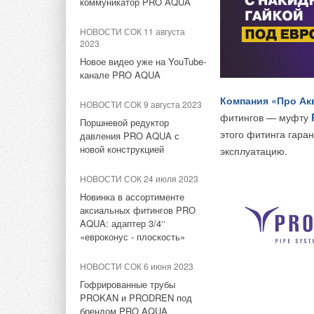
коммуникатор PRO AQUA
НОВОСТИ СОК 2 апреля 2026
НОВОСТИ СОК 11 августа
Компания ОВЕН вошла в
2023
рейтинг поставщиков
Новое видео уже на YouTube-
оборудования для
канале PRO AQUA
электроэнергетики
Компания «Про Ак
НОВОСТИ СОК 9 августа 2023
ЖУРНАЛ СОК декабрь 2024
фитингов — муфту
Поршневой редуктор
Анализ автоматизированных
этого фитинга гара
давления PRO AQUA с
систем управления
новой конструкцией
эксплуатацию.
вентиляционными
установками на примере
НОВОСТИ СОК 24 июля 2023
здания общежития
Новинка в ассортименте
аксиальных фитингов PRO
НОВОСТИ СОК 3 сентября
2024
AQUA: адаптер 3/4‘‘
«евроконус - плоскость»
В МЭИ открылись новые
брендированные
В ассортименте си
НОВОСТИ СОК 6 июня 2023
пространства компании
ОВЕН
Гофрированные трубы
MPR-203. DLTU 
PROKAN и PRODREN под
MPR-207. ALTU (
НОВОСТИ СОК 9 ноября 2023
брендом PRO AQUA