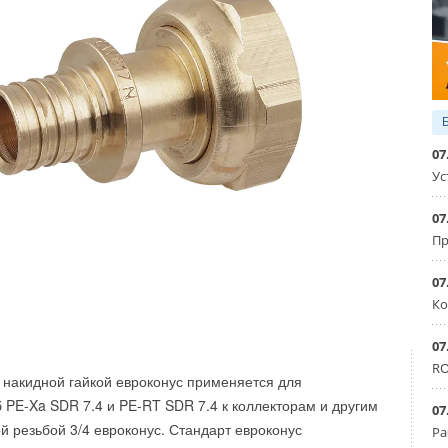
жа реле MPR на DIN-рейку или плоскость: PYF-
07
Ус
07
Пр
07
Ко
07
RO
накидной гайкой евроконус применяется для
 PE-Xa SDR 7.4 и PE-RT SDR 7.4 к коллекторам и другим
07
й резьбой 3/4 евроконус. Стандарт евроконус
Ра