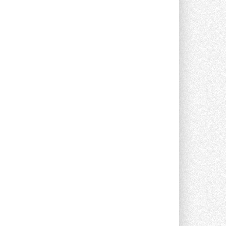
Новый фирменный магазин
Midea открылся в Сургуте
Компания «Даичи» совместно с
партнером «Энердрим» открыла новый
фирменный магазин Midea в Сургуте ...
29 ИЮЛЯ 2026
Токио — лидер по
интенсивности использования
кондиционеров
Данные получены в ходе очередного
опроса Daikin о восприятии жары ...
28 ИЮЛЯ 2026
CDU производства LG прошёл
валидацию NVIDIA для ИИ-дата-
центров
Компания становится официальным
партнёром NVIDIA по системам ...
28 ИЮЛЯ 2026
В Великобритании предлагают
сделать кондиционирование
обязательным для новостроек
Либеральные демократы внесли