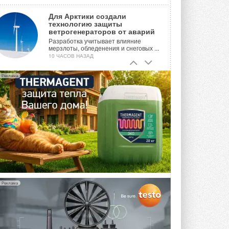
Для Арктики создали
технологию защиты
ветрогенераторов от аварий
Разработка учитывает влияние
мерзлоты, обледенения и снеговых ...
10 ЧАСОВ НАЗАД
Гибридный тепловой насос PV/T
Реклама
с одним общим испарителем
Исследователи предложили
конструкцию двухисточникового ...
ВЧЕРА
21-й ежегодный форум
«ЦОД-2026»
Мероприятие пройдет 2-3 сентября в
отеле Radisson Slavyanskaya. Форум
посетит более двух тысяч участников ...
ВЧЕРА
Реклама
Китайская Shenling представила
линейку тепловых насосов
«воздух-вода» на R290
Серия ThermaX R290 All-In-One
включает три модели ...