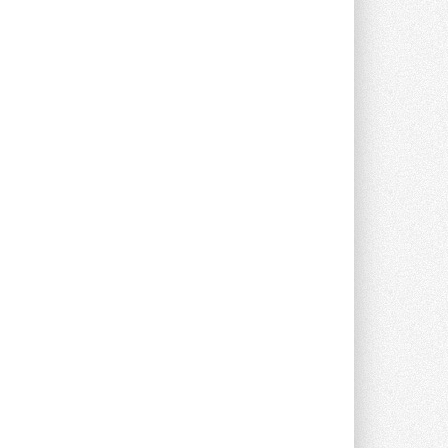
Краска для окон: как выбрать
состав, который не
растрескается после первой
зимы
Частые вопросы о краске для окон ...
30 ИЮЛЯ 2026
СИЭНПИ РУС представила
новую серию консольных
насосов NM
Усовершенствованная гидравлика
помогает снизить энергопотребление ...
30 ИЮЛЯ 2026
Группа «Теплолюкс» открыла
новую производственную
площадку
Открытие нового завода состоялось
сегодня в Мытищах ...
29 ИЮЛЯ 2026
Stiebel Eltron — спонсирует
международные соревнования
25 спортсменов, выступающих в
прыжках с трамплина и лыжном
двоеборье на международных ...
29 ИЮЛЯ 2026