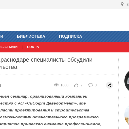
В
приятия с помощью ВИЭ и водорода
4
1351
2
0
ИИ
БИБЛИОТЕКА
ПОДПИСКА
ВЫСТАВКИ
COK TV
Краснодаре специалисты обсудили
льства
4
1660
7
0
рошёл семинар, организованный компанией
естно с АО «СиСофт Девелопмент», где
бласти проектирования и строительства
возможностями отечественного программного
оприятие привлекло внимание профессионалов,