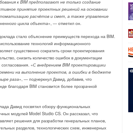
ования к BIM предполагают не только создание
ктивное принятие проектных решений на основании
втоматизацию расчётов и смет, а также управление
ненного цикла объекта
», — отметил он.
оклада стало объяснение преимуществ перехода на BIM.
 использование технологий информационного
оляет существенно сократить сроки проектирования
ельство, снизить количество ошибок в документации
 согласования. «
С внедрением BIM проектировщики
ремени на выполнение проектов, а ошибки в бюджете
тыре раза
», — подчеркнул Давид, добавив, что
нде благодаря BIM становится более прозрачной
лада Давид посвятил обзору функциональных
чных модулей Model Studio CS. Он рассказал, что
вляет решения для разработки генеральных планов,
тельных разделов, технологических схем, инженерных