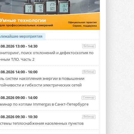
4 АВГУСТА 2026
Тепловые насосы в связке с
солнечной генерацией и
накопителем снижают
потребление на 60%
Исследователи из Италии установили ...
Ближайшие мероприятия
4 АВГУСТА 2026
.08.2026 13:00 - 14:30
Вебинар
«РУСКЛИМАТ Fest 2026» в Уфе
ниторинг, поиск отклонений и дефектоскопия по
собрал свыше 700 профи
нным ТЛО. Часть 2
климатической отрасли
Организатором выступил торгово-
производственный холдинг ...
.08.2026 14:00 - 16:00
Вебинар
3 АВГУСТА 2026
ль систем накопления энергии в повышении
тойчивости и гибкости электрических сетей
«Датарк» испытал модульный
ЦОД с плотностью 54 кВт на
стойку
.08.2026 09:00 - 14:00
Семинар
Испытания прошли на собственной
минар по котлам Immergas в Санкт-Петербурге
производственной площадке и были ...
3 АВГУСТА 2026
.08.2026 09:30 - 10:30
Вебинар
Samsung выпускает VRF-
стемы теплоснабжения населенных пунктов
систему DVM на R32
Линейка включает семь типоразмеров