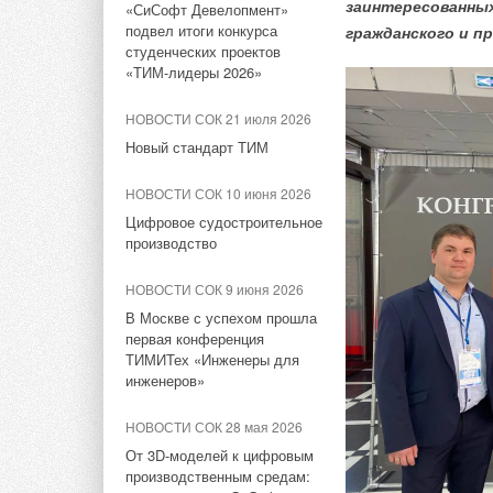
заинтересованны
«СиСофт Девелопмент»
подвел итоги конкурса
гражданского и 
НОВОСТИ СОК 16 июля 2026
студенческих проектов
Panasonic объединила
«ТИМ-лидеры 2026»
мультисплит Power Heat
Японский производи
Multi и тепловые насосы ГВС
установку и начал 
НОВОСТИ СОК 21 июля 2026
на R290
электроэнергии на 
Новый стандарт ТИМ
бытовой техники в 
НОВОСТИ СОК 22 июня 2026
ключевых элементо
НОВОСТИ СОК 10 июня 2026
Panasonic открыла в
мощностью 372 кВт,
Германии
Цифровое судостроительное
распределительный центр
производство
водородных топливн
HVAC площадью 12 000 м²
каждый).
НОВОСТИ СОК 9 июня 2026
НОВОСТИ СОК 15 июня 2026
В Москве с успехом прошла
Panasonic заявил, 
Panasonic представила
первая конференция
снабжаться электро
новый ERV BalancedHome
ТИМИТех «Инженеры для
210
инженеров»
Пиковая нагрузка со
НОВОСТИ СОК 6 апреля 2026
НОВОСТИ СОК 28 мая 2026
В прошлом году на
Panasonic создала компанию
От 3D-моделей к цифровым
электростанция мощ
Panasonic HVAC & CC Co.,
производственным средам: