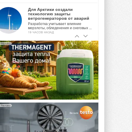
Для Арктики создали
технологию защиты
ветрогенераторов от аварий
Разработка учитывает влияние
мерзлоты, обледенения и снеговых ...
19 ЧАСОВ НАЗАД
Гибридный тепловой насос PV/T
Реклама
с одним общим испарителем
Исследователи предложили
конструкцию двухисточникового ...
ВЧЕРА
21-й ежегодный форум
«ЦОД-2026»
Мероприятие пройдет 2-3 сентября в
отеле Radisson Slavyanskaya. Форум
посетит более двух тысяч участников ...
ВЧЕРА
Реклама
Китайская Shenling представила
линейку тепловых насосов
«воздух-вода» на R290
Серия ThermaX R290 All-In-One
включает три модели ...