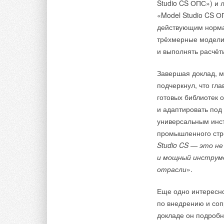
Studio CS ОПС») и 
«Model Studio CS О
действующим нормат
трёхмерные модели
и выполнять расчёт
Завершая доклад, 
подчеркнул, что гл
готовых библиотек 
и адаптировать под
универсальным инст
промышленного стро
Studio CS — это н
и мощный инструм
отрасли
».
Еще одно интересно
по внедрению и со
докладе он подробн