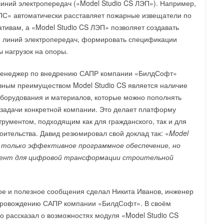
линий электропередач («Model Studio CS ЛЭП»). Например,
ПС» автоматически расставляет пожарные извещатели по
ивам, а «Model Studio CS ЛЭП» позволяет создавать
 линий электропередач, формировать спецификации
ы нагрузок на опоры.
менеджер по внедрению САПР компании «БилдСофт»
авным преимуществом Model Studio CS является наличие
оборудования и материалов, которые можно пополнять
 задачи конкретной компании. Это делает платформу
рументом, подходящим как для гражданского, так и для
ительства. Давид резюмировал свой доклад так: «
Model
е только эффективное программное обеспечение, но
ент для цифровой трансформации строительной
е и полезное сообщения сделал Никита Иванов, инженер
провождению САПР компании «БилдСофт». В своём
о рассказал о возможностях модуля «Model Studio CS