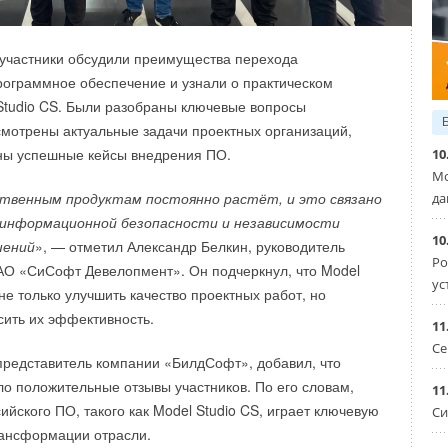
овой системе.
оту всех устройств отвечает система управления
 участники обсудили преимущества перехода
 (EMS), которая должна отслеживать изменения спроса
рограммное обеспечение и узнали о практическом
и погодные условия. Она начнет работу к концу марта 2025
Studio CS. Были разобраны ключевые вопросы
мотрены актуальные задачи проектных организаций,
ены успешные кейсы внедрения ПО.
10
ых элементов будет использоваться «чистый» водород,
Мо
еликобритании.
твенным продуктам постоянно растёт, и это связано
да
 информационной безопасности и независимости
 топливными элементами в процессе производства
10
шений
», — отметил Александр
Белкин, руководитель
ет использоваться для отопления и горячего
Ро
АО «СиСофт Девелопмент». Он подчеркнул, что Model
) на заводе по сборке микроволновых печей «с целью
ус
не только улучшить качество проектных работ, но
эффективности 9
5
%». Это тепло также будет
сить их эффективность.
11
 предварительного нагрева воды для недавно
Се
темы кондиционирования воздуха с циркуляцией воды»
представитель компании «БилдСофт», добавил, что
о положительные отзывы участников. По его словам,
11
стремится интегрировать использование тепла
йского ПО, такого как Model Studio CS, играет ключевую
Си
ектрических котлов, чтобы снизить энергопотребление
рансформации отрасли.