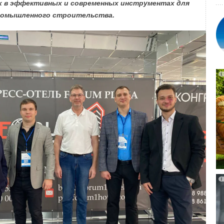
х в эффективных и современных инструментах для
промышленного строительства.
тель электроники Panasonic объявил, что завершил
испытания распределенной системы генерации
заводе по производству микроволновых печей и малой
Кардиффе, Великобритания. Система состоит из трёх
в — солнечных фотоэлектрических панелей общей
 аккумуляторной батареи емкостью 1 МВт*ч и 21 блока
ых элементов общей мощностью 105 кВт (по 5 кВт
что хочет продемонстрировать, что завод может полностью
энергией от возобновляемых источников.
ставляет 280 кВт, а годовое потребление энергии 1 ГВт*ч.
 крыше предприятия была установлена солнечная
ностью 760 кВт. Часть этой мощности будет