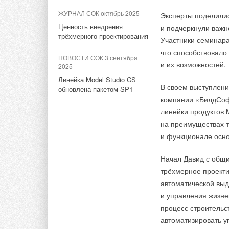
проветривания
ЖУРНАЛ СОК октябрь 2025
Эксперты поделили
ИСТОЧНИК:
RENEN
Ценность внедрения
и подчеркнули важн
трёхмерного проектирования
Участники семинара
Тэги:
Бренд Panasonic
Солнечные коллекторы, па
что способствовало
НОВОСТИ СОК 3 сентября
и их возможностей.
2025
Комментарии
Линейка Model Studio CS
В своем выступлен
обновлена пакетом SP1
компании «БилдСофт
В этой теме еще нет комментариев
линейки продуктов 
на преимуществах 
и функционале осн
Добавить комментарий
Начал Давид с общи
Ваше имя *
Ваш E-mail *
трёхмерное проекти
автоматической выд
и управления жизне
Текст комментария
процесс строительс
автоматизировать у