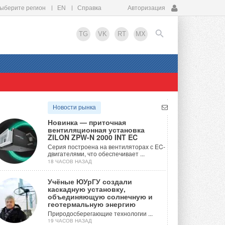
ыберите регион
EN
Справка
Авторизация
TG
VK
RT
MX
EN
Новости рынка
Новинка — приточная
вентиляционная установка
ZILON ZPW-N 2000 INT EC
Серия построена на вентиляторах с EC-
двигателями, что обеспечивает ...
18 ЧАСОВ НАЗАД
Учёные ЮУрГУ создали
каскадную установку,
объединяющую солнечную и
геотермальную энергию
Природосберегающие технологии ...
19 ЧАСОВ НАЗАД