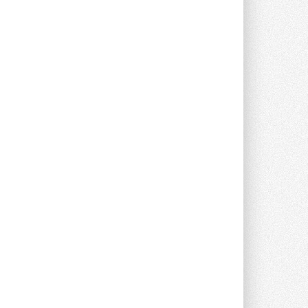
Новый фирменный магазин
Midea открылся в Сургуте
Компания «Даичи» совместно с
партнером «Энердрим» открыла новый
фирменный магазин Midea в Сургуте ...
29 ИЮЛЯ 2026
Токио — лидер по
интенсивности использования
кондиционеров
Данные получены в ходе очередного
опроса Daikin о восприятии жары ...
28 ИЮЛЯ 2026
CDU производства LG прошёл
валидацию NVIDIA для ИИ-дата-
центров
Компания становится официальным
партнёром NVIDIA по системам ...
28 ИЮЛЯ 2026
В Великобритании предлагают
сделать кондиционирование
обязательным для новостроек
Либеральные демократы внесли