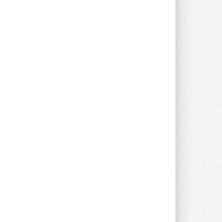
Краска для окон: как выбрать
состав, который не
растрескается после первой
зимы
Частые вопросы о краске для окон ...
30 ИЮЛЯ 2026
СИЭНПИ РУС представила
новую серию консольных
насосов NM
Усовершенствованная гидравлика
помогает снизить энергопотребление ...
30 ИЮЛЯ 2026
Группа «Теплолюкс» открыла
новую производственную
площадку
Открытие нового завода состоялось
сегодня в Мытищах ...
29 ИЮЛЯ 2026
Stiebel Eltron — спонсирует
международные соревнования
25 спортсменов, выступающих в
прыжках с трамплина и лыжном
двоеборье на международных ...
29 ИЮЛЯ 2026