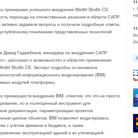
11
г.
сь примерами успешного внедрения Model Studio CS
.RU
HE
ость перехода на отечественные решения в области САПР.
 активно задавали вопросы и получали подробные ответы,
нели
11
 углублённому пониманию представленных технологий
Мо
(R
Уведомления отключены
ии Давид Гаджибеков, менеджер по внедрению САПР
», рассказал о возможностях и областях применения
Model Studio CS. Эксперт подробно остановился
технологий информационного моделирования (BIM)
овных модулей платформы.
х преимуществ внедрения BIM, отметив, что это не просто
рование, но и полноценный инструмент для
ачи документации, параметризации проектов
нным циклом объектов. BIM позволяет моделировать
тва с учётом времени и бюджета, а также
правление эксплуатацией зданий и их утилизацией.