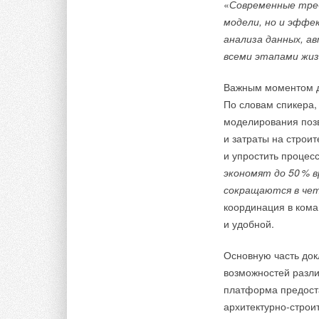
«
Современные треб
модели, но и эффе
анализа данных, а
всеми этапами жиз
Важным моментом д
По словам спикера,
моделирования позв
и затраты на строит
и упростить процесс
экономят до 5
0
% в
сокращаются в че
координация в кома
и удобной.
Основную часть док
возможностей разли
платформа предоста
архитектурно-строи