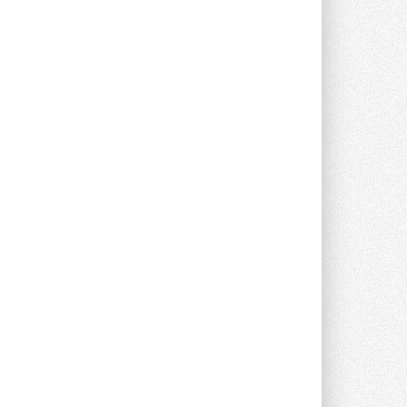
предложение оснащать все новые ...
1
28 ИЮЛЯ 2026
В Подмосковье запустят
производство холодильной
техники и теплообменного
оборудования
Проект реализует компания «ВЕЗА» ...
28 ИЮЛЯ 2026
Ридан объявил о старте продаж
автоматического
балансировочного клапана
Клапан APT‑R3 производится на заводе
в Лешково (Московская область) ...
27 ИЮЛЯ 2026
Шумоглушители собственного
производства от компании
TURKOV
Новая линейка пластинчатых
прямоугольных шумоглушителей ...
27 ИЮЛЯ 2026
Aquatherm Almaty 2026:
ключевая платформа для
развития инженерных систем