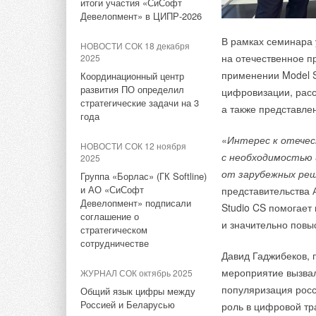
Ltd
итоги участия «СиСофт
использоваться в н
Девелопмент» в ЦИПР-2026
НОВОСТИ СОК 13 ноября
За оптимальную раб
В рамках семинара
2025
НОВОСТИ СОК 18 декабря
энергопотреблением
на отечественное п
2025
Panasonic открыла новый
на электроэнергию 
применении Model 
учебный центр по тепловым
Координационный центр
года.
насосам в Чехии
развития ПО определил
цифровизации, расс
стратегические задачи на 3
а также представл
Для работы топливн
года
НОВОСТИ СОК 25 сентября
2024
произведённый в В
«
Интерес к отечес
НОВОСТИ СОК 12 ноября
Panasonic готовит
с необходимостью
2025
кондиционеры, рисующие
Тепло, выделяемое
от зарубежных ре
голограммы в воздухе
Группа «Борлас» (ГК Softline)
электроэнергии, буд
и АО «СиСофт
представительства 
водоснабжения (ГВС
Девелопмент» подписали
НОВОСТИ СОК 17 января 2024
Studio CS помогает 
достижения энерго
соглашение о
Новая версия батареи 2170
и значительно повы
стратегическом
использоваться для
от Panasonic увеличит запас
сотрудничестве
установленной «сис
хода машин Tesla
Давид Гаджибеков, 
мероприятие вызвал
ЖУРНАЛ СОК октябрь 2025
Кроме того, завод 
НОВОСТИ СОК 12 мая 2023
популяризация росси
Общий язык цифры между
от существующих эл
Чистые кондиционеры
Россией и Беларусью
роль в цифровой т
воздуха и функция
системы ГВС.