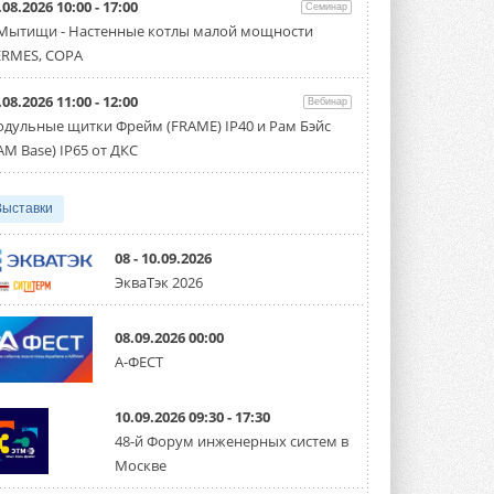
.08.2026 10:00 - 17:00
производительностью от 22,4 до 56 кВт.
Семинар
Суммарная длина трубопроводов ...
 Мытищи - Настенные котлы малой мощности
3 АВГУСТА 2026
RMES, COPA
«СиСофт Девелопмент» подвел
.08.2026 11:00 - 12:00
итоги конкурса студенческих
Вебинар
проектов «ТИМ-лидеры 2026»
дульные щитки Фрейм (FRAME) IP40 и Рам Бэйс
Новый сезон конкурса «ТИМ-лидеры»
AM Base) IP65 от ДКС
стартует уже в сентябре 2026 года ...
3 АВГУСТА 2026
Выставки
«Русклимат» укрепляет
партнёрство за Уралом
Президент Омского землячества в
08 - 10.09.2026
Москве Михаил Тимошенко посетил
ЭкваТэк 2026
Омск с трёхдневным рабочим визитом ...
31 ИЮЛЯ 2026
08.09.2026 00:00
Carrier модернизирует
А-ФЕСТ
флагманский чиллер AquaEdge
19XR
Чиллер получил новую версию,
10.09.2026 09:30 - 17:30
работающую на хладагенте R1234ze ...
31 ИЮЛЯ 2026
48-й Форум инженерных систем в
Москве
Mitsubishi расширяет