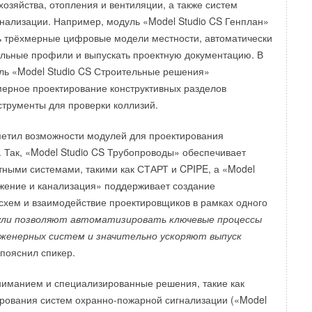
хозяйства, отопления и вентиляции, а также систем
нализации. Например, модуль «Model Studio CS Генплан»
ь трёхмерные цифровые модели местности, автоматически
льные профили и выпускать проектную документацию. В
ль «Model Studio CS Строительные решения»
ерное проектирование конструктивных разделов
струменты для проверки коллизий.
метил возможности модулей для проектирования
 Так, «Model Studio CS Трубопроводы» обеспечивает
тными системами, такими как СТАРТ и CPIPE, а «Model
жение и канализация» поддерживает создание
схем и взаимодействие проектировщиков в рамках одного
ли позволяют автоматизировать ключевые процессы
женерных систем и значительно ускоряют выпуск
 пояснил спикер.
ниманием и специализированные решения, такие как
рования систем охранно-пожарной сигнализации («Model