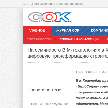
Сантехника Отопление Кондиционирование
Panasonic: энергоснабжение пред
10:04 11 ДЕКАБРЯ 202
ГЛАВНОЕ
ЖУРНАЛ СОК
КОМПАН
ЛЕНТА НОВОСТЕЙ
ВЕБИНАРЫ И КОНФЕРЕНЦИИ
Новости по теме:
На семинаре о BIM-технологиях в 
цифровую трансформацию строите
НОВОСТИ СОК 23 июля 2026
Panasonic представил
воздушно-воздушный
11:30 11 ДЕКАБРЯ 202
тепловой насос без
наружного блока
В г. Краснодар п
«БилдСофт» совм
Новости по теме:
НОВОСТИ СОК 21 июля 2026
специалисты в о
Panasonic: система
познакомились с 
управления каскадами
обеспечения. Мер
НОВОСТИ СОК 3 августа 2026
Aquarea Cascade Edge