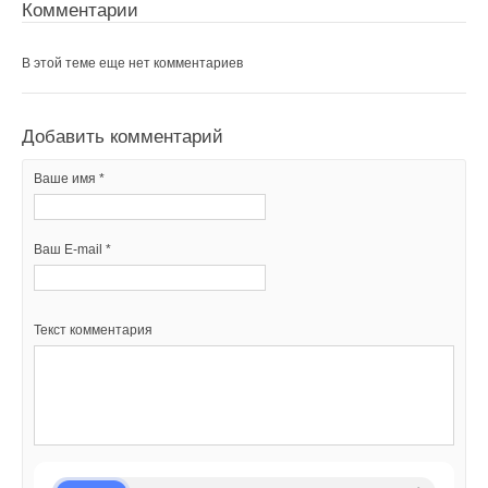
Комментарии
Уведомления отключены
Добавить комментарий
Комментарии
Ваше имя *
В этой теме еще нет комментариев
В этой теме еще нет комментариев
Ваш E-mail *
Добавить комментарий
Добавить комментарий
Ваше имя *
Текст комментария
Ваше имя *
Ваш E-mail *
Ваш E-mail *
Текст комментария
Текст комментария