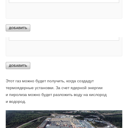
воды за счет ядерной энергии, но прямо на атомных
электростанциях.
Текст комментария
Красный
Технология его получения повторяет способ производства
розового водорода, но воду разлагают не электролизом, а с
помощью химических реакций и катализаторов при высокой
температуре.
Пурпурный
Этот газ можно будет получить, когда создадут
термоядерные установки. За счет ядерной энергии
и пиролиза можно будет разложить воду на кислород
и водород.