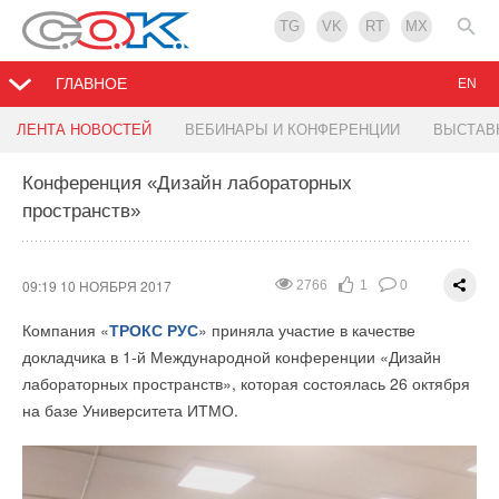
TG
VK
RT
MX
ГЛАВНОЕ
EN
Отмена лиценизирования
Китай построит первую в мире космическую
ЛЕНТА НОВОСТЕЙ
ВЕБИНАРЫ И КОНФЕРЕНЦИИ
ВЫСТАВ
солнечную электростанцию
Конференция «Дизайн лабораторных
23:27 09 НОЯБРЯ 2017
2786
1
0
пространств»
18:08 09 НОЯБРЯ 2017
2632
0
0
Если вы пропустили:
Постановлением Правительства РФ от 6 октября 2017 года N
09:19 10 НОЯБРЯ 2017
2766
1
0
1219 внесены изменения в Положение о лицензировании
Компания «
ТРОКС РУС
» приняла участие в качестве
деятельности по монтажу, техническому обслуживанию и
докладчика в 1-й Международной конференции «Дизайн
ремонту средств обеспечения пожарной безопасности
лабораторных пространств», которая состоялась 26 октября
зданий и сооружений, утвержденное постановлением
на базе Университета ИТМО.
Правительства РФ от 30 декабря 2011 г. N 1225 "О
лицензировании деятельности по монтажу, техническому
обслуживанию и ремонту средств обеспечения пожарной
безопасности зданий и сооружений".