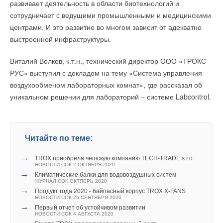
развивает деятельность в области биотехнологий и
сотрудничает с ведущими промышленными и медицинскими
Россия, США и Япония в настоящее время вкладывают
центрами. И это развитие во многом зависит от адекватно
инвестиции в развитие этой области, космические ведомства
выстроенной инфраструктуры.
Индии, Южной Кореи и Европы также участвуют в
Читайте по теме:
проведении таких исследований. Китай начал практические
Виталий Волков, к.т.н., технический директор ООО «ТРОКС
→
шаги в создании космических электростанций в 2008 году и
Гибридный тепловой насос PV/T с одним общим
РУС» выступил с докладом на тему «Система управления
испарителем
уже достиг значительных результатов в технологии
воздухообменом лабораторных комнат», где рассказал об
НОВОСТИ СОК 5 АВГУСТА 2026
→
беспроводной передачи электроэнергии.
Корпорация «Термекс» представила передовой опыт
уникальном решении для лабораторий – системе Labcontrol.
роботизации участникам проекта «Промтуризм.РФ»
НОВОСТИ СОК 4 АВГУСТА 2026
→
По словам сотрудника Китайской академии космических
Китайская Shenling представила линейку тепловых
насосов «воздух-вода» на R290
технологий Ван Ли, "иностранные и китайские ученые
НОВОСТИ СОК 4 АВГУСТА 2026
Читайте по теме:
→
Тепловые насосы в связке с солнечной генерацией и
уверены в ведущей роли КНР в области солнечных
накопителем снижают потребление на 60%
космических электростанций". "Помимо разработки
НОВОСТИ СОК 4 АВГУСТА 2026
→
TROX приобрела чешскую компанию TECH-TRADE s.r.o.
→
«РУСКЛИМАТ Fest 2026» в Уфе собрал свыше 700
технологий, строительство солнечной электростанции в
НОВОСТИ СОК 2 ОКТЯБРЯ 2020
профи климатической отрасли
→
Климатические балки для водовоздушных систем
космическом пространстве требует огромных вложений и
НОВОСТИ СОК 3 АВГУСТА 2026
ЖУРНАЛ СОК ОКТЯБРЬ 2020
→
Группа «Теплолюкс» открыла новую производственную
→
поддержки со стороны правительства - все это Китай вполне
Продукт года 2020 - байпасный корпус TROX X-FANS
площадку
НОВОСТИ СОК 25 СЕНТЯБРЯ 2020
может обеспечить", - заявил Ван Ли.
НОВОСТИ СОК 29 ИЮЛЯ 2026
→
Первый отчет об устойчивом развитии
→
Stiebel Eltron — спонсирует международные
Космическая солнечная электроэнергия, по оценкам
НОВОСТИ СОК 4 АВГУСТА 2020
соревнования