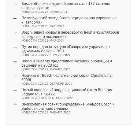
вытяжные установки SHUFT UniMAX для квартиры и
→
Bosch объявил о крупнейшей за свою 137-летнюю
частного дома
историю сделке
ЖУРНАЛ СОК ИЮНЬ 2026
В этой теме еще нет комментариев
НОВОСТИ СОК 25 ИЮЛЯ 2024
→
Водонагреватель Royal Thermo Smalto Inverter:
→
Петербургский завод Bosch передали под управление
интеллект, стиль и энергоэффективность
«Газпрома»
ЖУРНАЛ СОК ИЮНЬ 2026
НОВОСТИ СОК 23 МАЯ 2024
→
Добавить комментарий
Bosch инвестировал в переработку li-ion аккумуляторов
«следующего поколения»
НОВОСТИ СОК 21 МАЯ 2024
Ваше имя *
→
Путин передал структуре «Газпрома» управление
«дочками» Ariston и BSH
НОВОСТИ СОК 27 АПРЕЛЯ 2024
→
Bоsch и Buderus представили каталоги продукции и
Уведомления отключены
Ваш E-mail *
решений на 2023 год
НОВОСТИ СОК 17 ЯНВАРЯ 2023
Комментарии
→
Новинка от Bosch - флагманская серия Climate Line
6000i
НОВОСТИ СОК 26 ОКТЯБРЯ 2022
Текст комментария
→
В этой теме еще нет комментариев
Новый напольный конденсационный котел Buderus
Logano Plus KB472
НОВОСТИ СОК 6 СЕНТЯБРЯ 2022
→
Великолепная сотня: оборудование брендов Bosch и
Добавить комментарий
Buderus признано лучшим
НОВОСТИ СОК 28 ЯНВАРЯ 2022
Ваше имя *