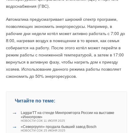
→
Новый расширительный инструмент для труб
водоснабжения (ГВС).
ФОТО: Рашид Артиков
НОВОСТИ СОК 29 ДЕКАБРЯ 2021
→
Uponor UFH Revit: плагин для расчёта тёплого пола
Автоматика предусматривает широкий спектр программ,
НОВОСТИ СОК 12 НОЯБРЯ 2021
→
Образовательная платформа для строителей
позволяющих экономить энергоресурсы. Например, в
НОВОСТИ СОК 27 ОКТЯБРЯ 2021
Читайте по теме:
рабочие дни недели котёл может активно работать с 7:00 до
→
Системы поверхностного охлаждения от Uponor
НОВОСТИ СОК 1 СЕНТЯБРЯ 2021
8:00, нагревая воздух в помещении в то время, как семья
→
→
«РУСКЛИМАТ Fest 2026» в Уфе собрал свыше 700
Локальные очистные сооружения Uponor
собирается на работу. После этого котёл может перейти в
профи климатической отрасли
НОВОСТИ СОК 20 ИЮЛЯ 2021
НОВОСТИ СОК 3 АВГУСТА 2026
→
режим работы с пониженной температурой, а затем в 17:00
Новый стандарт для систем водяных теплых полов
→
«Русклимат» укрепляет партнёрство за Уралом
НОВОСТИ СОК 15 ИЮЛЯ 2021
вернуться в активную фазу, чтобы нагреть дом к приезду
НОВОСТИ СОК 31 ИЮЛЯ 2026
→
Эффективная защита питьевой воды
→
Royal Thermo укрепляет технологическое лидерство:
НОВОСТИ СОК 13 ИЮЛЯ 2021
хозяев. Использование данного режима работы позволяет
компания получила патент на новую разработку
→
Обновление ревизий в системах Uponor HTP & Uponor
сэкономить до 50% энергоресурсов.
НОВОСТИ СОК 3 ИЮЛЯ 2026
Decibel
→
Как «Русклимат» формирует новые стандарты в ОВКЭС
НОВОСТИ СОК 20 НОЯБРЯ 2020
НОВОСТИ СОК 2 ИЮЛЯ 2026
→
Российское качество мирового уровня
НОВОСТИ СОК 26 ИЮНЯ 2026
→
Читайте по теме:
ЕВРАРОС и РЭЦ обсудили возможности для роста
НОВОСТИ СОК 16 ИЮНЯ 2026
→
AURUS на ПМЭФ-2026: превосходство дизайна
→
LaggarTT на стенде Минпромторга России на выставке
НОВОСТИ СОК 10 ИЮНЯ 2026
«Иннопром»
→
Уведомления отключены
Русклимат на ПМЭФ-2026: инновации и партнёрства
НОВОСТИ СОК 11 ИЮЛЯ 2025
НОВОСТИ СОК 9 ИЮНЯ 2026
→
«Севергрупп» продала бывший завод Bosch
→
Комментарии
Свежий воздух без компромиссов: новые приточно-
НОВОСТИ СОК 25 ИЮНЯ 2025