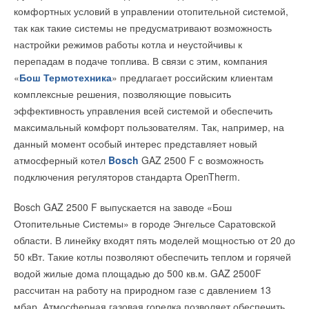
Модели BIM представляют собой технологию 3D-
Генеральный директор ООО «Системный консалтинг»
комфортных условий в управлении отопительной системой,
визуализации большого объема данных с оперированием
Тамара Мордасова, главный редактор журнала
так как такие системы не предусматривают возможность
точными размерами, они позволяют быстро определять
«Региональная энергетика и энергосбережение» Екатерина
настройки режимов работы котла и неустойчивы к
технические условия для MEP-проектов, проводить их
Сергеева,
главный редактор журнала С.О.К. Александр
перепадам в подаче топлива. В связи с этим, компания
разработку и оценку. Таким образом, благодаря постоянно
Гудко
и другие официальные лица.
«
Бош Термотехника
» предлагает российским клиентам
растущей базе BIM и активному участию производителей и
комплексные решения, позволяющие повысить
дистрибьюторов, которые добавляют новые продукты в
Представитель журнала С.О.К. вручил награды победителям
эффективность управления всей системой и обеспечить
систему и производят обновления уже существующих
и призерам номинации «Лучшая инновационная технология
максимальный комфорт пользователям. Так, например, на
материалов, разработчики и проектировщики инженерных
в области ресурсоэнергосбережения по категории «Бытовые
данный момент особый интерес представляет новый
систем зданий получают актуальную информацию о
кондиционеры и климатические установки»: ООО
атмосферный котел
Bosch
GAZ 2500 F с возможность
последних технологиях и возможность смоделировать проект
"КОМПАНИЯ БУРАН", Новосибирская область –
подключения регуляторов стандарта OpenTherm.
с их использованием.
генеральному директору Климову Дмитрию Николаевичу (1
место), ООО "КОМПАНИЯ КЛИМАТ", город Москва –
Bosch GAZ 2500 F выпускается на заводе «Бош
Онлайн-библиотека решений Uponor входит в состав
директору Еременко Олегу Валентиновичу (2 место), ТПХ
Отопительные Системы» в городе Энгельсе Саратовской
интегрированного комплекса компании по обслуживанию
«
Русклимат
», город Москва – пресс-секретарю Есипову
области. В линейку входят пять моделей мощностью от 20 до
проектов в течение их жизненного цикла и обеспечивает
Дмитрию Евгеньевичу (3 место).
50 кВт. Такие котлы позволяют обеспечить теплом и горячей
предоставление своевременной поддержки и данных. Она
водой жилые дома площадью до 500 кв.м. GAZ 2500F
дополняет исчерпывающее портфолио решений для систем
Помимо указанной, компании-участники III
рассчитан на работу на природном газе с давлением 13
внутреннего климата, водопроводных систем и систем
Всероссийского конкурса реализованных проектов
мбар. Атмосферная газовая горелка позволяет обеспечить