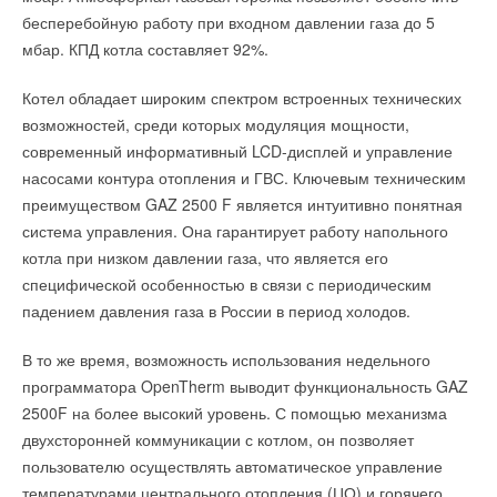
объектов инфраструктуры Uponor: в каталоге представлено
ENES-2016 боролись за награды в номинациях:
бесперебойную работу при входном давлении газа до 5
более 2000 моделей продуктов BIM, включая трубы,
мбар. КПД котла составляет 92%.
«Лучшая инновационная технология в области
фитинги, коллекторы и краны. В библиотеке можно найти
ресурсоэнергосбережения по категории «Бытовые
такие решения, как системы и трубы Uponor Aqua, Q&E и
Котел обладает широким спектром встроенных технических
холодильники»
Aqua Plus, трубы Combi, системы S-Press, Smart Aqua, Flex
возможностей, среди которых модуляция мощности,
«Лучшая инновационная технология в области
ресурсоэнергосбережения по категории «Бытовые
M, Fluvia, Uni Pipe PLUS, системы коллекторов Vario, систему
современный информативный LCD-дисплей и управление
посудомоечные машины»
RTM, линейку продуктов FPL-X, системы вентиляции и
насосами контура отопления и ГВС. Ключевым техническим
«Лучшая инновационная технология в области
многое другое.
преимуществом GAZ 2500 F является интуитивно понятная
ресурсоэнергосбережения по категории «Бытовые
система управления. Она гарантирует работу напольного
стиральные машины»
Специалисты могут подробно ознакомиться с
«Лучший демонстрационный проект по внедрению
котла при низком давлении газа, что является его
энергосберегающих технологий, реализованный на
представленными решениями и загрузить их в свои проекты
специфической особенностью в связи с периодическим
безвозмездной основе»,
AutoCAD или Revit
на странице онлайн-библиотеки
падением давления газа в России в период холодов.
и в прочих номинациях.
В то же время, возможность использования недельного
программатора OpenTherm выводит функциональность GAZ
Также был вручен Специальный приз Федеральной
Читайте по теме:
2500F на более высокий уровень. С помощью механизма
конкурсной комиссии конкурса ENES-2016 за реализацию
двухсторонней коммуникации с котлом, он позволяет
→
норвежской концепции Green Energy One (GEO) в МКД
Низкотемпературные сети и энергоэффективность
НОВОСТИ СОК 28 ФЕВРАЛЯ 2022
пользователю осуществлять автоматическое управление
Санкт-Петербурга.
→
Uponor в России получил сертификат GPTW
температурами центрального отопления (ЦО) и горячего
НОВОСТИ СОК 1 ФЕВРАЛЯ 2022