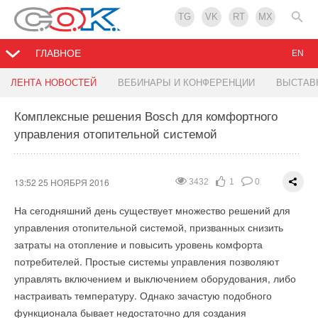
TG
VK
RT
MX
ГЛАВНОЕ
EN
Библиотека для профессионалов
Журнал С.О.К. – соорганизатор Всероссийского
ЛЕНТА НОВОСТЕЙ
ВЕБИНАРЫ И КОНФЕРЕНЦИИ
ВЫСТАВ
конкурса реализованных проектов ENES
Комплексные решения Bosch для комфортного
13:52 25 НОЯБРЯ 2016
4481
0
0
управления отопительной системой
13:51 25 НОЯБРЯ 2016
2768
0
0
Uponor предлагает библиотеку BIM для разработчиков и
проектировщиков инженерных систем зданий
24 ноября, 13.00 на стенде ПРООН-ГЭФ (Программа
развития ООН/Глобальный экологический Фонд) состоялась
13:52 25 НОЯБРЯ 2016
3432
1
0
Компания
Uponor
предоставила доступ к обширной базе
церемония награждения победителей ТРЕТЬЕГО
проектных файлов системы Информационного
На сегодняшний день существует множество решений для
ВСЕРОССИЙСКОГО КОНКУРСА РЕАЛИЗОВАННЫХ
моделирования зданий (BIM) своей онлайн-библиотеки
управления отопительной системой, призванных снизить
ПРОЕКТОВ В ОБЛАСТИ ЭНЕРГОСБЕРЕЖЕНИЯ И
MagiCloud, тем самым предложив разработчикам и
затраты на отопление и повысить уровень комфорта
ПОВЫШЕНИЯ ЭНЕРГОЭФФЕКТИВНОСТИ ENES-2016.
проектировщикам инженерных систем зданий платформу
потребителей. Простые системы управления позволяют
для принятия совместных компетентных решений, начиная с
Награды вручал Сергей Антипов, менеджер Проекта
управлять включением и выключением оборудования, либо
раннего этапа подготовки к проекту.
Минобрнауки России/ПРООН-ГЭФ «Стандарты и маркировка
настраивать температуру. Однако зачастую подобного
для продвижения энергоэффективности в России»,
функционала бывает недостаточно для создания