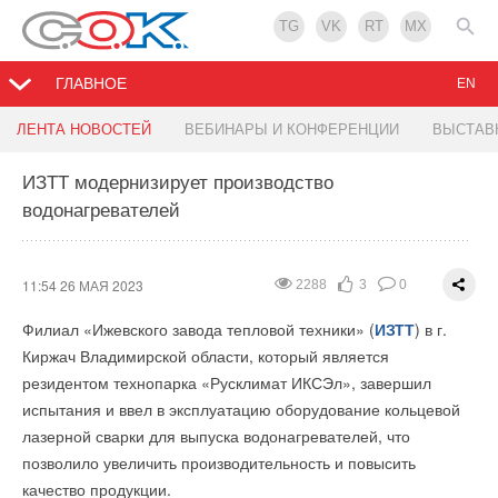
TG
VK
RT
MX
ГЛАВНОЕ
EN
Новинка - Сервоприводы ROMMER
Мегазавод по производству зеленого водорода в
РОСТерм расширил ассортимент аксиальных
Зеленые облигации Москвы победили в
ЛЕНТА НОВОСТЕЙ
ВЕБИНАРЫ И КОНФЕРЕНЦИИ
ВЫСТАВ
Саудовской Аравии будет построен в срок
фитингов PPSU собственного производства
конкурсе «Зеленая Евразия»
ИЗТТ модернизирует производство
11:53 26 МАЯ 2023
1461
3
0
водонагревателей
11:42 25 МАЯ 2023
11:41 25 МАЯ 2023
11:40 25 МАЯ 2023
2170
1668
1613
3
4
1
0
0
0
Зеленые облигации Москвы победили в Международном
климатическом конкурсе «Зеленая Евразия». Московская
11:54 26 МАЯ 2023
2288
3
0
практика была признана лучшей в номинации «Зеленое
Филиал «Ижевского завода тепловой техники» (
ИЗТТ
) в г.
финансирование», сообщила
Мария Багреева
, Министр
Киржач Владимирской области, который является
Правительства Москвы, руководитель столичного
резидентом технопарка «Русклимат ИКСЭл», завершил
Департамента экономической политики и развития.
испытания и ввел в эксплуатацию оборудование кольцевой
лазерной сварки для выпуска водонагревателей, что
позволило увеличить производительность и повысить
Ассортимент
ROMMER
пополнился новыми
качество продукции.
сервоприводами. Сервоприводы созданы для комплектации