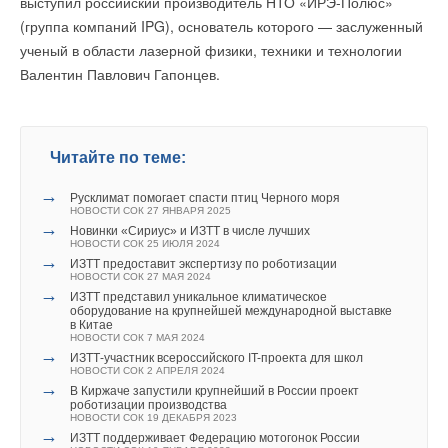
выступил российский производитель НТО «ИРЭ-Полюс»
S&P Global как соответствующее принципам «зеленого
гражданам принять участие в экологических проектах
В этой теме еще нет комментариев
(группа компаний IPG), основатель которого — заслуженный
финансирования», и сделка является одним из крупнейших
города. Полученные от их размещения средства будут
ученый в области лазерной физики, техники и технологии
примеров финансирования такого рода.
направлены на покупку электробусов для городского
Валентин Павлович Гапонцев.
общественного транспорта. Преимуществом
Добавить комментарий
Компания NEOM Green Hydrogen также заключила с Air
«народного» выпуска станет отсутствие для инвестора
Products эксклюзивное 30-летнее соглашение о закупке всего
Ваше имя *
рисков потери средств: облигации не обращаются
зеленого аммиака, производимого на объекте. Часть этого
на бирже и поэтому не теряют в цене. Кроме того,
Читайте по теме:
аммиака будет, вероятно, экспортироваться в ФРГ.
граждане могут продать их обратно городу и получить
Ваш E-mail *
→
доход за весь период владения. Размещение облигаций
Русклимат помогает спасти птиц Черного моря
ИСТОЧНИК:
RENEN.RU
НОВОСТИ СОК 27 ЯНВАРЯ 2025
состоится на платформе «Финуслуги» Московской
→
Новинки «Сириус» и ИЗТТ в числе лучших
биржи
», — добавила
Мария Багреева
.
НОВОСТИ СОК 25 ИЮЛЯ 2024
Текст комментария
→
ИЗТТ предоставит экспертизу по роботизации
Читайте по теме:
НОВОСТИ СОК 27 МАЯ 2024
→
ИЗТТ представил уникальное климатическое
→
оборудование на крупнейшей международной выставке
Китай опубликовал план развития сектора ВИЭ на
в Китае
период 2026-2030 гг.
НОВОСТИ СОК 7 МАЯ 2024
НОВОСТИ СОК 24 ИЮЛЯ 2026
→
→
ИЗТТ-участник всероссийского IT-проекта для школ
Ученые создали биоуглерод для каталитического
НОВОСТИ СОК 2 АПРЕЛЯ 2024
разложения метана
→
НОВОСТИ СОК 2 ИЮЛЯ 2026
В Киржаче запустили крупнейший в России проект
→
роботизации производства
Водородный аккумулятор с неограниченным сроком
НОВОСТИ СОК 19 ДЕКАБРЯ 2023
хранения
→
НОВОСТИ СОК 1 ИЮЛЯ 2026
ИЗТТ поддерживает Федерацию мотогонок России