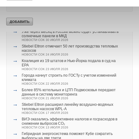
→
Российский коммунальный ресурс на исходе
НОВОСТИ СОК 7 АВГУСТА 2026
→
Тепловые насосы в связке с солнечной генерацией и
накопителем снижают потребление на 60%
НОВОСТИ СОК 4 АВГУСТА 2026
→
Уже через месяц в России можно будет устанавливать
солнечные панели в МКД
НОВОСТИ СОК 30 ИЮЛЯ 2026
→
Stiebel Eltron отмечает 50 лет производства тепловых
насосов
НОВОСТИ СОК 24 ИЮЛЯ 2026
→
Коалиция из 19 штатов и Нью-Йорка подала в суд на
EPA
НОВОСТИ СОК 23 ИЮЛЯ 2026
→
Города начнут строить по ГОСТу с учетом изменений
климата
НОВОСТИ СОК 22 ИЮЛЯ 2026
→
Более 85% котельных и ЦТП Подмосковья передают
данные в систему мониторинга
НОВОСТИ СОК 21 ИЮЛЯ 2026
→
Stiebel Eltron расширил линейку воздушно-водяных
тепловых насосов WPL-A
НОВОСТИ СОК 17 ИЮЛЯ 2026
→
ВИЭ оказались эффективнее налогов и госрасходов в
снижении выбросов CO₂
НОВОСТИ СОК 13 ИЮЛЯ 2026
→
Гибридная энергосистема поможет Кубе сократить
выбросы на две трети