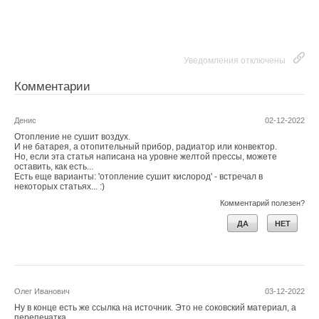
Уведомления отключены
Комментарии
Денис
02-12-2022
Отопление не сушит воздух.
И не батарея, а отопительный прибор, радиатор или конвектор.
Но, если эта статья написана на уровне желтой прессы, можете
оставить, как есть...
Есть еще варианты: 'отопление сушит кислород' - встречал в
некоторых статьях... :)
Комментарий полезен?
ДА
НЕТ
Олег Иванович
03-12-2022
Ну в конце есть же ссылка на источник. Это не соковский материал, а
перепечатка