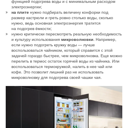
функцией подогрева воды и с минимальным расходом
электроэнергии;
на плите
нужно подбирать величину конфорки под
Добавить комментарий
размер кастрюли и греть ровно столько воды, сколько
нужно, ведь основная электроэнергия тратится
Ваше имя *
на подогрев ёмкости;
нужно критически пересмотреть реальную необходимость
и культуру использования
микроволновки
. Например,
если нужно подогреть кружку воды — лучше
Ваш E-mail *
воспользоваться чайником, который справится с этой
задачей гораздо быстрее, чем микроволновка. Еще можно
перелить в термос остаток горячей воды из чайника. Или
воспользоваться термокружкой, налить в нее чай или
Текст комментария
кофе. Это позволит лишний раз не использовать
микроволновку для подогрева своей чашки чая.