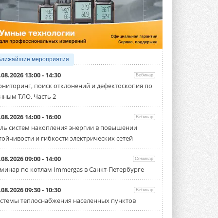
4 АВГУСТА 2026
Тепловые насосы в связке с
солнечной генерацией и
накопителем снижают
потребление на 60%
Исследователи из Италии установили ...
Ближайшие мероприятия
4 АВГУСТА 2026
.08.2026 13:00 - 14:30
Вебинар
«РУСКЛИМАТ Fest 2026» в Уфе
ниторинг, поиск отклонений и дефектоскопия по
собрал свыше 700 профи
нным ТЛО. Часть 2
климатической отрасли
Организатором выступил торгово-
производственный холдинг ...
.08.2026 14:00 - 16:00
Вебинар
3 АВГУСТА 2026
ль систем накопления энергии в повышении
тойчивости и гибкости электрических сетей
«Датарк» испытал модульный
ЦОД с плотностью 54 кВт на
стойку
.08.2026 09:00 - 14:00
Семинар
Испытания прошли на собственной
минар по котлам Immergas в Санкт-Петербурге
производственной площадке и были ...
3 АВГУСТА 2026
.08.2026 09:30 - 10:30
Вебинар
Samsung выпускает VRF-
стемы теплоснабжения населенных пунктов
систему DVM на R32
Линейка включает семь типоразмеров