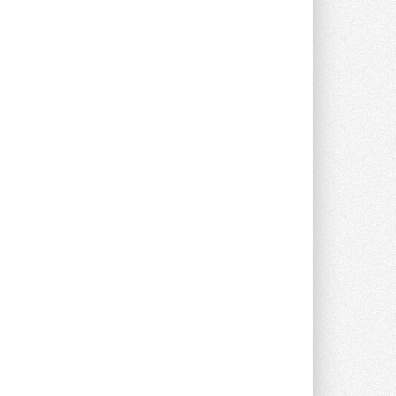
Новый фирменный магазин
Midea открылся в Сургуте
Компания «Даичи» совместно с
партнером «Энердрим» открыла новый
фирменный магазин Midea в Сургуте ...
29 ИЮЛЯ 2026
Токио — лидер по
интенсивности использования
кондиционеров
Данные получены в ходе очередного
опроса Daikin о восприятии жары ...
28 ИЮЛЯ 2026
CDU производства LG прошёл
валидацию NVIDIA для ИИ-дата-
центров
Компания становится официальным
партнёром NVIDIA по системам ...
28 ИЮЛЯ 2026
В Великобритании предлагают
сделать кондиционирование
обязательным для новостроек
Либеральные демократы внесли