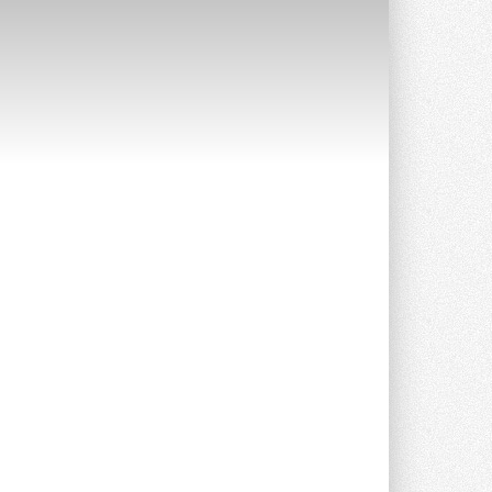
Краска для окон: как выбрать
состав, который не
растрескается после первой
зимы
Частые вопросы о краске для окон ...
30 ИЮЛЯ 2026
СИЭНПИ РУС представила
новую серию консольных
насосов NM
Усовершенствованная гидравлика
помогает снизить энергопотребление ...
30 ИЮЛЯ 2026
Группа «Теплолюкс» открыла
новую производственную
площадку
Открытие нового завода состоялось
сегодня в Мытищах ...
29 ИЮЛЯ 2026
Stiebel Eltron — спонсирует
международные соревнования
25 спортсменов, выступающих в
прыжках с трамплина и лыжном
двоеборье на международных ...
29 ИЮЛЯ 2026