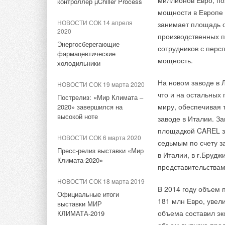
миллионов Евро, по
контроллер µChiller Process
бесшумную работу к
от De Dietrich
удобным даже в са
Поршневой редуктор
мощности в Европе 
давления PRO AQUA с
НОВОСТИ СОК 14 апреля
занимает площадь о
На российском рынк
НОВОСТИ СОК 29 июня 2026
Сварочный аппарат 
новой конструкцией
2020
производственных п
GT/GTU 120/1200. Н
Бренд De Dietrich
трубопроводов воз
Энергосберегающие
представил обновленную
сотрудников с перс
НОВОСТИ СОК 24 июля 2023
усовершенствованно
время, чем при раб
фармацевтические
линейку стальных котлов
мощность.
моделей предыдуще
Новинка в ассортименте
холодильники
комплекта для свар
серии CA R
аксиальных фитингов PRO
оптимизации матери
Ножницы Pro Aqua о
AQUA: адаптер 3/4‘‘
На новом заводе в 
НОВОСТИ СОК 19 марта 2020
минималистичном с
и не деформируя фо
НОВОСТИ СОК 24 июня 2026
«евроконус - плоскость»
что и на остальных
Пострелиз: «Мир Климата –
смену ярким желтым
«БДР Термия Рус» провела
миру, обеспечивая т
2020» завершился на
стратегическую
В комплект сварочн
НОВОСТИ СОК 6 июня 2023
высокой ноте
заводе в Италии. З
конференцию для
стильный и элегант
Гофрированные трубы
дистрибьюторов
площадкой CAREL за
PROKAN и PRODREN под
подставка, три наса
НОВОСТИ СОК 6 марта 2020
седьмым по счету з
брендом PRO AQUA
инструкция и гаран
Пресс-релиз выставки «Мир
НОВОСТИ СОК 16 июня 2026
в Италии, в г.Бруд
Климата-2020»
Назначение Алексея
НОВОСТИ СОК 18 мая 2023
представительствам
Мишукова на должность
Новая линейка хомутов PRO
НОВОСТИ СОК 18 марта 2019
коммерческого директора
AQUA PROFIX
В 2014 году объем 
«БДР Термия Рус»
Официальные итоги
181 млн Евро, увел
выставки МИР
НОВОСТИ СОК 16 мая 2023
объема составил эк
КЛИМАТА-2019
НОВОСТИ СОК 15 июня 2026
Продукция PRO AQUA в