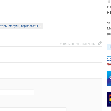
11
нструменты
Системы трубопроводов
г.
HE
Уведомления отключены
11
торы, модули, термостаты,...
Мо
(R
Уведомления отключены
зовые напольные котлы
Универсальные напольные котлы
Уведомления отключены