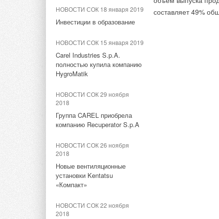
объем выпуска прод
Илья Евгеньевич
новом видеоролике блогера
НОВОСТИ СОК 18 января 2019
Сапожников назначен
составляет 49% об
«Добродушный сантехник»
генеральным директором
Инвестиции в образование
«БДР Термия Рус»
НОВОСТИ СОК 17 апреля
НОВОСТИ СОК 15 января 2019
2023
НОВОСТИ СОК 14 апреля
Carel Industries S.p.A.
Продукция PRO AQUA в
2026
полностью купила компанию
новом видео у блогера Mary
Грамотная стратегия как
HygroMatik
Wood
основной фактор успеха
бизнеса
НОВОСТИ СОК 29 ноября
НОВОСТИ СОК 11 апреля
2018
2023
НОВОСТИ СОК 10 апреля
Группа CAREL приобрела
Современные решения PRO
2026
компанию Recuperator S.p.A
AQUA для систем отопления
Запуск новых разделов
и водоснабжения
«Объекты с оборудованием
НОВОСТИ СОК 26 ноября
BAXI и De Dietrich»
2018
НОВОСТИ СОК 21 февраля
2023
Новые вентиляционные
НОВОСТИ СОК 9 апреля 2026
установки Kentatsu
Рейтинг шаровых кранов
Котлы De Dietrich AMC PRO
«Компакт»
PRO AQUA
EVO: технологический
прорыв от бренда с 341-
НОВОСТИ СОК 22 ноября
летней историей
2018