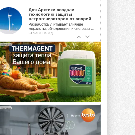
Для Арктики создали
технологию защиты
ветрогенераторов от аварий
Разработка учитывает влияние
мерзлоты, обледенения и снеговых ...
24 ЧАСА НАЗАД
Гибридный тепловой насос PV/T
Реклама
с одним общим испарителем
Исследователи предложили
конструкцию двухисточникового ...
ВЧЕРА
21-й ежегодный форум
«ЦОД-2026»
Мероприятие пройдет 2-3 сентября в
отеле Radisson Slavyanskaya. Форум
посетит более двух тысяч участников ...
ВЧЕРА
Реклама
Китайская Shenling представила
линейку тепловых насосов
«воздух-вода» на R290
Серия ThermaX R290 All-In-One
включает три модели ...