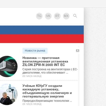
TG
VK
RT
MX
EN
Новости рынка
Новинка — приточная
вентиляционная установка
ZILON ZPW-N 2000 INT EC
Серия построена на вентиляторах с EC-
двигателями, что обеспечивает ...
23 ЧАСА НАЗАД
Учёные ЮУрГУ создали
каскадную установку,
объединяющую солнечную и
геотермальную энергию
Природосберегающие технологии ...
24 ЧАСА НАЗАД