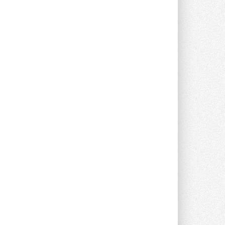
предложение оснащать все новые ...
1
28 ИЮЛЯ 2026
В Подмосковье запустят
производство холодильной
техники и теплообменного
оборудования
Проект реализует компания «ВЕЗА» ...
28 ИЮЛЯ 2026
Ридан объявил о старте продаж
автоматического
балансировочного клапана
Клапан APT‑R3 производится на заводе
в Лешково (Московская область) ...
27 ИЮЛЯ 2026
Шумоглушители собственного
производства от компании
TURKOV
Новая линейка пластинчатых
прямоугольных шумоглушителей ...
27 ИЮЛЯ 2026
Aquatherm Almaty 2026:
ключевая платформа для
развития инженерных систем