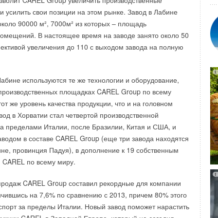
зволит CAREL Group увеличить производственные
отла и хорошее качество сгорания.
мых труднодоступных местах.
и усилить свои позиции на этом рынке. Завод в Лабине
коло 90000 м², 7000м² из которых – площадь
е серия NeOvo появилась в качестве замены моделей
имеет незначительный вес, поэтому монтаж
омещений. В настоящее время на заводе занято около 50
есмотря на то, что новые котлы оснащены
можно выполнять в ручном режиме более продолжительное
пективой увеличения до 110 с выходом завода на полную
й автоматикой, а также сохранили все преимущества
оте с обычным сварочным оборудованием. В набор
го поколения, их стоимость была уменьшена благодаря
ки входит удобный резак Pro Aqua для полимерных труб.
алов корпуса: новые модели котлов выполнены в
беспечивают прямой угол у отрезаемых труб, не заминая
Лабине используются те же технологии и оборудование,
тиле. Отличаются NeOvo и цветовым оформлением – на
рму трубы на срезе.
 производственных площадках CAREL Group по всему
 деталям пришла строгая серо-белая гамма.
от же уровень качества продукции, что и на головном
ого оборудования Pro Aqua TOOLS CN-015, упакованный в
авод в Хорватии стал четвертой производственной
ный металлический чемоданчик, входят: специальная
 пределами Италии, после Бразилии, Китая и США, и
дки ø 20, 25 и 32мм, резак для резки труб от 20 до 40 мм,
аводом в составе CAREL Group (еще три завода находятся
тийный талон.
жине, провинция Падуя), в дополнение к 19 собственным
 CAREL по всему миру.
продаж CAREL Group составил рекордные для компании
ичившись на 7,6% по сравнению с 2013, причем 80% этого
спорт за пределы Италии. Новый завод поможет нарастить