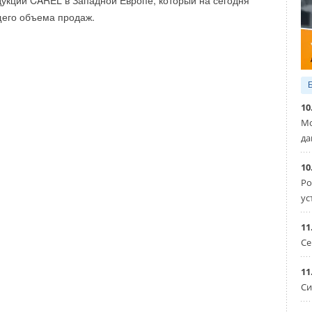
укции CAREL в Западной Европе, который на сегодня
щего объема продаж.
10
Мо
да
10
Ро
ус
11
Се
11
Си