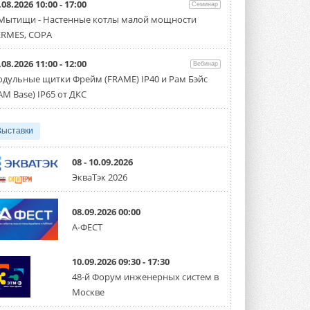
.08.2026 10:00 - 17:00
производительностью от 22,4 до 56 кВт.
Семинар
Суммарная длина трубопроводов ...
 Мытищи - Настенные котлы малой мощности
3 АВГУСТА 2026
RMES, COPA
«СиСофт Девелопмент» подвел
.08.2026 11:00 - 12:00
итоги конкурса студенческих
Вебинар
проектов «ТИМ-лидеры 2026»
дульные щитки Фрейм (FRAME) IP40 и Рам Бэйс
Новый сезон конкурса «ТИМ-лидеры»
AM Base) IP65 от ДКС
стартует уже в сентябре 2026 года ...
3 АВГУСТА 2026
Выставки
«Русклимат» укрепляет
партнёрство за Уралом
Президент Омского землячества в
08 - 10.09.2026
Москве Михаил Тимошенко посетил
ЭкваТэк 2026
Омск с трёхдневным рабочим визитом ...
31 ИЮЛЯ 2026
08.09.2026 00:00
Carrier модернизирует
А-ФЕСТ
флагманский чиллер AquaEdge
19XR
Чиллер получил новую версию,
10.09.2026 09:30 - 17:30
работающую на хладагенте R1234ze ...
31 ИЮЛЯ 2026
48-й Форум инженерных систем в
Москве
Mitsubishi расширяет