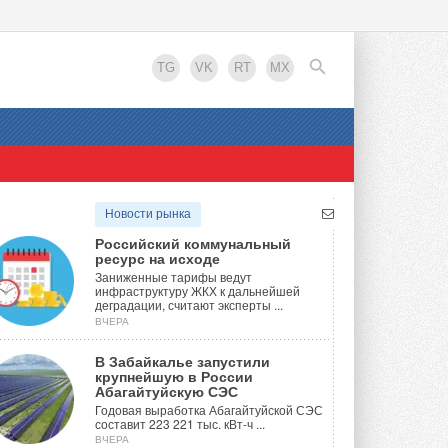
TG
VK
RT
MX
EN
Новости рынка
Российский коммунальный
ресурс на исходе
Заниженные тарифы ведут
инфраструктуру ЖКХ к дальнейшей
деградации, считают эксперты ...
ВЧЕРА
В Забайкалье запустили
крупнейшую в России
Абагайтуйскую СЭС
Годовая выработка Абагайтуйской СЭС
составит 223 221 тыс. кВт-ч ...
ВЧЕРА