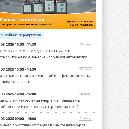
5 АВГУСТА 2026
21-й ежегодный форум
«ЦОД-2026»
Мероприятие пройдет 2-3 сентября в
отеле Radisson Slavyanskaya. Форум
посетит более двух тысяч участников ...
Ближайшие мероприятия
5 АВГУСТА 2026
.08.2026 10:00 - 11:30
Вебинар
Китайская Shenling представила
томатика USYSTEMS для отопления. Как
линейку тепловых насосов
кономить на коммуналке используя автоматику
«воздух-вода» на R290
Серия ThermaX R290 All-In-One
включает три модели ...
.08.2026 13:00 - 14:30
Вебинар
4 АВГУСТА 2026
ниторинг, поиск отклонений и дефектоскопия по
нным ТЛО. Часть 2
Тепловые насосы в связке с
солнечной генерацией и
накопителем снижают
.08.2026 14:00 - 16:00
Вебинар
потребление на 60%
ль систем накопления энергии в повышении
Исследователи из Италии установили ...
тойчивости и гибкости электрических сетей
4 АВГУСТА 2026
«РУСКЛИМАТ Fest 2026» в Уфе
.08.2026 09:00 - 14:00
Семинар
собрал свыше 700 профи
минар по котлам Immergas в Санкт-Петербурге
климатической отрасли