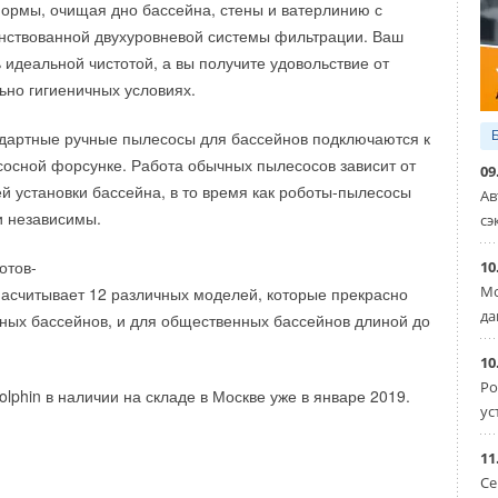
ормы, очищая дно бассейна, стены и ватерлинию с
ствованной двухуровневой системы фильтрации. Ваш
 идеальной чистотой, а вы получите удовольствие от
ьно гигиеничных условиях.
дартные ручные пылесосы для бассейнов подключаются к
осной форсунке. Работа обычных пылесосов зависит от
09
 установки бассейна, в то время как роботы-пылесосы
Ав
и независимы.
сэ
отов-
10
Мо
насчитывает 12 различных моделей, которые прекрасно
да
тных бассейнов, и для общественных бассейнов длиной до
10
Ро
lphin в наличии на складе в Москве уже в январе 2019.
ус
11
Уведомления отключены
Се