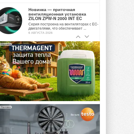
Новинка — приточная
вентиляционная установка
ZILON ZPW-N 2000 INT EC
Серия построена на вентиляторах с EC-
двигателями, что обеспечивает ...
6 АВГУСТА 2026
Учёные ЮУрГУ создали
Реклама
каскадную установку,
объединяющую солнечную и
геотермальную энергию
Природосберегающие технологии ...
6 АВГУСТА 2026
Для Арктики создали
технологию защиты
ветрогенераторов от аварий
Разработка учитывает влияние
мерзлоты, обледенения и снеговых ...
6 АВГУСТА 2026
Реклама
Гибридный тепловой насос PV/T
с одним общим испарителем
Исследователи предложили
конструкцию двухисточникового ...