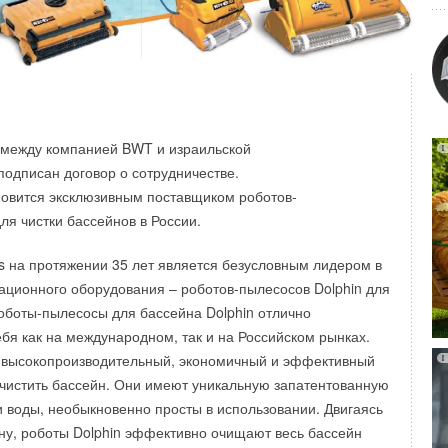
ительных котлов в частных домах может привести к
 системы отопления поэтому необходимо не оставлять их
лее, чем на 10 часов;
ллоны с газом около печей и других отопительных
е возле открытого огня. Это может привести к несчастным
ремонт и перестановку газовых приборов самостоятельно;
газа звоните по номерам 112 или 104 с любого телефона.
 между компанией BWT и израильской
ийной бригады необходимо проветрить помещение, не
подписан договор о сотрудничестве.
е пользоваться электричеством.
овится эксклюзивным поставщиком роботов-
зопасности пользователям газовых приборов важно
ля чистки бассейнов в России.
имости заключения договоров на техническое
гласно постановлению Правительства РФ
s на протяжении 35 лет является безусловным лидером в
за надлежащее техническое состояние внутридомового
ационного оборудования – роботов-пылесосов Dolphin для
ания несет абонент. Заключить договор можно как с
Роботы-пылесосы для бассейна Dolphin отлично
и с другой специализированной организацией, имеющей
бя как на международном, так и на Российском рынках.
ведение работ по техобслуживанию
», — отметил глава
 высокопроизводительный, экономичный и эффективный
й Голубков.
чистить бассейн. Они имеют уникальную запатентованную
 воды, необыкновенно просты в использовании. Двигаясь
ну, роботы Dolphin эффективно очищают весь бассейн