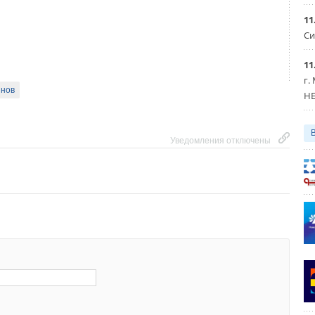
11
Си
11
г.
йнов
HE
Уведомления отключены
Уведомления отключены