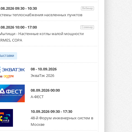
Организатором выступил торгово-
производственный холдинг ...
.08.2026 09:30 - 10:30
Вебинар
3 АВГУСТА 2026
стемы теплоснабжения населенных пунктов
«Датарк» испытал модульный
.08.2026 10:00 - 17:00
ЦОД с плотностью 54 кВт на
Семинар
стойку
 Мытищи - Настенные котлы малой мощности
Испытания прошли на собственной
RMES, COPA
производственной площадке и были ...
3 АВГУСТА 2026
Выставки
Samsung выпускает VRF-
систему DVM на R32
Линейка включает семь типоразмеров
08 - 10.09.2026
производительностью от 22,4 до 56 кВт.
ЭкваТэк 2026
Суммарная длина трубопроводов ...
3 АВГУСТА 2026
08.09.2026 00:00
«СиСофт Девелопмент» подвел
А-ФЕСТ
итоги конкурса студенческих
проектов «ТИМ-лидеры 2026»
Новый сезон конкурса «ТИМ-лидеры»
10.09.2026 09:30 - 17:30
стартует уже в сентябре 2026 года ...
3 АВГУСТА 2026
48-й Форум инженерных систем в
Москве
«Русклимат» укрепляет