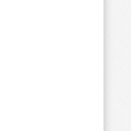
опроса Daikin о восприятии жары ...
28 ИЮЛЯ 2026
CDU производства LG прошёл
валидацию NVIDIA для ИИ-дата-
центров
Компания становится официальным
партнёром NVIDIA по системам ...
28 ИЮЛЯ 2026
В Великобритании предлагают
сделать кондиционирование
обязательным для новостроек
Либеральные демократы внесли
предложение оснащать все новые ...
1
28 ИЮЛЯ 2026
В Подмосковье запустят
производство холодильной
техники и теплообменного
оборудования
Проект реализует компания «ВЕЗА» ...
28 ИЮЛЯ 2026
Ридан объявил о старте продаж
автоматического
балансировочного клапана