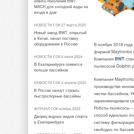
Новинка от ITAP: Дозатор
Отключение отоп
нового поколения BWT
ЖУРНАЛ СОК ноябрь 2022
полифосфата I-DOSER
выходу из строя
MACH для холодной воды на
Социальная газификация:
без присмотра бо
входе в дом
«Мособлгаз»
Не отогревать ба
НОВОСТИ СОК 24 мая 2021
догазифицировал 2805
приборов, а такж
НОВОСТИ СОК 27 марта 2025
Вышла новая версия 3D-
населённых пунктов в МО за
случаям;
моделей труб FV-Plast
Новый завод BWT, открытый
полтора года
Не производить 
в Китае, начал поставку
В случае утечки 
оборудования в Россию
В ноябре 2018 года
НОВОСТИ СОК 20 мая 2021
До приезда авар
НОВОСТИ СОК 11 октября
фирмой Maytronics 
2022
зажигать огня, н
Нестандартное
НОВОСТИ СОК 6 июня 2024
использование душевых
Компания
BWT
стан
1800 километров
лотков MIANO
В Екатеринбурге появится
«
Помимо правил бе
газопроводов построил
пылесосов Dolphin д
больше бассейнов
Мособлгаз по Социальной
помнить о необход
газификации
НОВОСТИ СОК 28 июля 2020
обслуживание. Со
Компания Maytronic
НОВОСТИ СОК 4 апреля 2024
Коллекторные группы FV-
ответственность 
производстве иннов
НОВОСТИ СОК 3 октября 2022
Plast из нержавеющей стали
В России начнут строить
газового оборудов
чистки бассейнов. 
и полиамида
быстросборные бассейны
Президентский проект
Мособлгазом, так 
зарекомендовали се
«Социальная газификация»
разрешение на про
Роботы-пылесосы –
НОВОСТИ СОК 22 июня 2020
ЖУРНАЛ СОК ноябрь 2023
Мособлгаза Дмитри
способ идеально по
НОВОСТИ СОК 1 декабря 2021
Новая версия 3D-базы
Дворец водных видов спорта
моделей труб и фитингов FV-
в Екатеринбурге
систему фильтрации
750 населенных пунктов
Plast
Подмосковья полностью
свободно по бассей
догазифицированы за 5