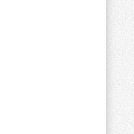
Группа «Теплолюкс» открыла
новую производственную
площадку
Открытие нового завода состоялось
сегодня в Мытищах ...
29 ИЮЛЯ 2026
Stiebel Eltron — спонсирует
международные соревнования
25 спортсменов, выступающих в
прыжках с трамплина и лыжном
двоеборье на международных ...
29 ИЮЛЯ 2026
Новый фирменный магазин
Midea открылся в Сургуте
Компания «Даичи» совместно с
партнером «Энердрим» открыла новый
фирменный магазин Midea в Сургуте ...
29 ИЮЛЯ 2026
Токио — лидер по
интенсивности использования
кондиционеров
Данные получены в ходе очередного