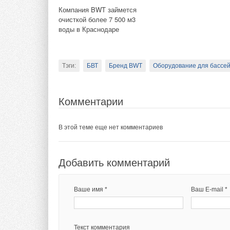
НОВОСТИ СОК 11 ноября
2021
Компания BWT займется
В этой теме еще нет комментариев
очисткой более 7 500 м3
Мобильные офисы
воды в Краснодаре
Социальной газификации
приняли 4 тысячи
Добавить комментарий
посетителей за 2 месяца
работы
Тэги:
БВТ
Бренд BWT
Оборудование для бассе
Ваше имя *
Ваш E-mail *
Тэги:
Мособлгаз
Газовые обогреватели
Комментарии
Текст комментария
В этой теме еще нет комментариев
Комментарии
В этой теме еще нет комментариев
Добавить комментарий
Ваше имя *
Ваш E-mail *
Добавить комментарий
Ваше имя *
Ваш E-mail *
Текст комментария