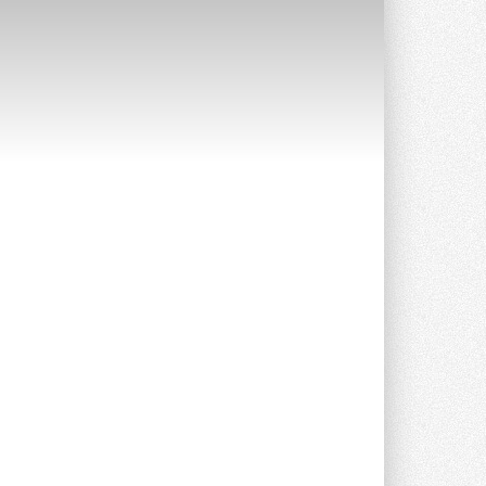
Уже через месяц в России
можно будет устанавливать
солнечные панели в МКД
С 1 сентября снимается запрет на
микрогенерацию в многоквартирных ...
30 ИЮЛЯ 2026
Канальные вентиляторы с ЕС-
двигателями Sysimple TRS EC
Poti
Новинка от Системэйр —
прямоугольный канальный ...
30 ИЮЛЯ 2026
Краска для окон: как выбрать
состав, который не
растрескается после первой
зимы
Частые вопросы о краске для окон ...
30 ИЮЛЯ 2026
СИЭНПИ РУС представила
новую серию консольных
насосов NM
Усовершенствованная гидравлика
помогает снизить энергопотребление ...
30 ИЮЛЯ 2026