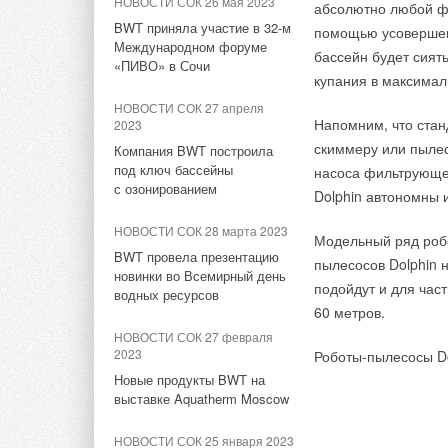
НОВОСТИ СОК 26 мая 2023
абсолютно любой ф
месяцев
НОВОСТИ СОК 11 июня 2020
BWT приняла участие в 32-м
помощью усовершен
Канализационные трапы
Международном форуме
бассейн будет сиять
НОВОСТИ СОК 25 ноября
MIANO
«ПИВО» в Сочи
2021
купания в максимал
Газ по Президентскому
НОВОСТИ СОК 11 июня 2020
НОВОСТИ СОК 27 апреля
проекту пришел в 11-
Напомним, что стан
2023
Латунные резьбовые
тысячное домовладение
скиммеру или пылес
фитинги FV-Plast. 100%
Компания BWT построила
Подмосковья
Чехия
под ключ бассейны
насоса фильтрующей
с озонированием
Dolphin автономны 
НОВОСТИ СОК 24 ноября
ЖУРНАЛ СОК май 2020
2021
НОВОСТИ СОК 28 марта 2023
Полипропиленовые трубы на
Модельный ряд роб
Мособлгаз полностью
российском рынке. Опрос
BWT провела презентацию
пылесосов Dolphin 
догазифицировал 700
специалистов
новинки во Всемирный день
населенных пунктов
подойдут и для час
водных ресурсов
60 метров.
НОВОСТИ СОК 19 ноября
НОВОСТИ СОК 27 февраля
2021
Тэги:
МИАНО ФВ РУС
Бренд Watts
Бренд itap
2023
Роботы-пылесосы Do
Мособлгаз уже построил 450
Новые продукты BWT на
км газораспределительных
выставке Aquatherm Moscow
сетей
Комментарии
НОВОСТИ СОК 25 января 2023