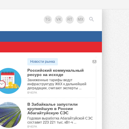
TG
VK
RT
MX
EN
Новости рынка
Российский коммунальный
ресурс на исходе
Заниженные тарифы ведут
инфраструктуру ЖКХ к дальнейшей
деградации, считают эксперты ...
ВЧЕРА
В Забайкалье запустили
крупнейшую в России
Абагайтуйскую СЭС
Годовая выработка Абагайтуйской СЭС
составит 223 221 тыс. кВт-ч ...
ВЧЕРА