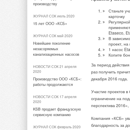
под российские тре
2022
производству
газовые настенные
Россию сделан под 
Станьте уч
конденсационные котлы
Обновления корзины на
производство издел
ЖУРНАЛ СОК июль 2020
карточку
EOMIX
OpenDanfoss
компании Данфосс 
Регулярной
15 лет ООО «КСБ»
применяютс
НОВОСТИ СОК 28 апреля
НОВОСТИ СОК 2 февраля
Etaseco, Et
2023
2022
На период с 11 мая
ЖУРНАЛ СОК май 2020
В зависимо
Производитель
Danfoss расширил
новую номенклатуру
Новейшее поколение
проект, на
кондиционеров Carrier Global
возможности программы
аналогичной продук
незасоряемых
1 насос Eta
Corp покупает
Hexact
канализационных насосов
Копите бо
присутствия той ил
подразделение Viessmann
давать необходимые
НОВОСТИ СОК 27 декабря
За период действия
НОВОСТИ СОК 21 апреля
2021
НОВОСТИ СОК 24 апреля
2020
раз получить причи
2023
Обращаем Ваше вни
Председатель совета
декабря 2016 года.
Производство ООО «КСБ»:
Компании Viessmann в
директоров Danfoss Йорген
старые коды переста
работы продолжаются
России переходят новому
Мадс Клаусен удостоен
отозваны соответс
Участие проектов в
владельцу
Ордена Дружбы
НОВОСТИ СОК 17 апреля
серии изделий. Так
ограничение на под
2020
и Азии будет менять
перспектива 2016»,
НОВОСТИ СОК 6 апреля 2023
НОВОСТИ СОК 22 декабря
KSB продает французскую
2021
требованиями соотв
Предприятие Viessmann в
сервисную компанию
«Данфосс» расширяет
Компания «КСБ» ув
неприменимой в ин
Липецке: локализация на 100
производство в России
благодарность за до
требованиям, приня
ЖУРНАЛ СОК февраль 2020