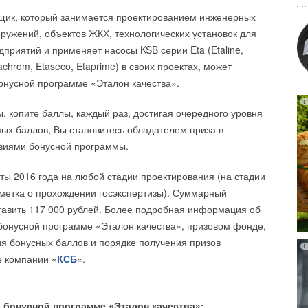
ссийскими стандартами и ведется подготовка к изменению
щик, который занимается проектированием инженерных
м изделии в соответствии с дополнительными
оружений, объектов ЖКХ, технологических установок для
йских стандартов, поэтому в соответствии с внутренними
риятий и применяет насосы KSB серии Eta (Etaline,
ании Данфосс запускается отдельный модельный ряд.
tachrom, Etaseco, Etaprime) в своих проектах, может
оизводство организовано в России, мы планируем в
бонусной программе «Эталон качества».
 ряд шагов по изменению технических характеристик для
, копите баллы, каждый раз, достигая очередного уровня
ых баллов, Вы становитесь обладателем приза в
динение линеек регулирующих клапанов VB2 (15-50) и
овиями бонусной программы.
иный модельный ряд под названием серии VFM2 (15-250).
кализованная версия стандартной серии приводов AM(V/E)
ы 2016 года на любой стадии проектирования (на стадии
димая для российского рынка и под российские
метка о прохождении госэкспертизы). Суммарный
еское отличие – полная русификация изделия. Ведется
авить 117 000 рублей. Более подробная информация об
ду на производство изделия в России и в соответствии с
 бонусной программе «Эталон качества», призовом фонде,
ваниями компании Данфосс запускается отдельный
я бонусных баллов и порядке получения призов
е компании «
КСБ
«.
зованная версия стандартной серии регуляторов
AVP от Данфосс производимая для российского рынка и
 бонусной программе «Эталон качества»: