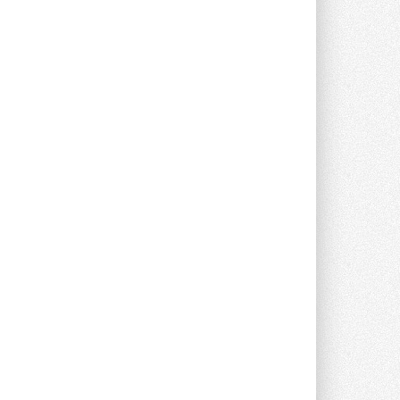
опроса Daikin о восприятии жары ...
28 ИЮЛЯ 2026
CDU производства LG прошёл
валидацию NVIDIA для ИИ-дата-
центров
Компания становится официальным
партнёром NVIDIA по системам ...
28 ИЮЛЯ 2026
В Великобритании предлагают
сделать кондиционирование
обязательным для новостроек
Либеральные демократы внесли
предложение оснащать все новые ...
1
28 ИЮЛЯ 2026
В Подмосковье запустят
производство холодильной
техники и теплообменного
оборудования
Проект реализует компания «ВЕЗА» ...
28 ИЮЛЯ 2026
Ридан объявил о старте продаж
автоматического
балансировочного клапана