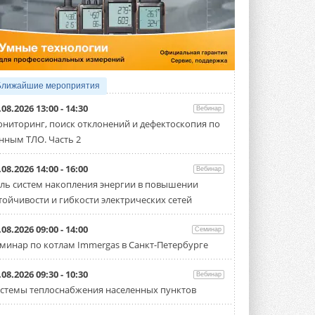
5 АВГУСТА 2026
21-й ежегодный форум
«ЦОД-2026»
Мероприятие пройдет 2-3 сентября в
отеле Radisson Slavyanskaya. Форум
посетит более двух тысяч участников ...
Ближайшие мероприятия
5 АВГУСТА 2026
.08.2026 13:00 - 14:30
Вебинар
Китайская Shenling представила
ниторинг, поиск отклонений и дефектоскопия по
линейку тепловых насосов
нным ТЛО. Часть 2
«воздух-вода» на R290
Серия ThermaX R290 All-In-One
включает три модели ...
.08.2026 14:00 - 16:00
Вебинар
4 АВГУСТА 2026
ль систем накопления энергии в повышении
тойчивости и гибкости электрических сетей
Тепловые насосы в связке с
солнечной генерацией и
накопителем снижают
.08.2026 09:00 - 14:00
Семинар
потребление на 60%
минар по котлам Immergas в Санкт-Петербурге
Исследователи из Италии установили ...
4 АВГУСТА 2026
.08.2026 09:30 - 10:30
Вебинар
«РУСКЛИМАТ Fest 2026» в Уфе
стемы теплоснабжения населенных пунктов
собрал свыше 700 профи
климатической отрасли