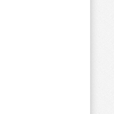
Группа «Теплолюкс» открыла
новую производственную
площадку
Открытие нового завода состоялось
сегодня в Мытищах ...
29 ИЮЛЯ 2026
Stiebel Eltron — спонсирует
международные соревнования
25 спортсменов, выступающих в
прыжках с трамплина и лыжном
двоеборье на международных ...
29 ИЮЛЯ 2026
Новый фирменный магазин
Midea открылся в Сургуте
Компания «Даичи» совместно с
партнером «Энердрим» открыла новый
фирменный магазин Midea в Сургуте ...
29 ИЮЛЯ 2026
Токио — лидер по
интенсивности использования
кондиционеров
Данные получены в ходе очередного