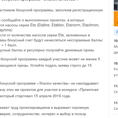
бования. Техническое отличие – весь модельный ряд под
PN25 и русифицирован. Ведется подготовка к переходу на
астником бонусной программы, заполнив регистрационную
ия в России и в соответствии с внутренними требованиями
запускается отдельный модельный ряд.
 сообщайте о выполненных проектах, в которых
я насосы серии Eta (Etaline, Etabloc, Etanorm, Etachrom,
aprime)
 2016 по 1 августа 2016 (период полного перехода на
сти от количества насосов серии Eta, заложенных в
) при заказе новых кодов возможно проведение отгрузки
 ваш бонусный счет будут начисляться несгораемые баллы:
10
ции заменяемых старых серий в зависимости от
 = 1 балл.
Мо
нусные баллы и регулярно получайте денежные призы
и иной продукции на складе. По вашему запросу мы готовы
да
 разъяснения всем заказчикам.
 бонусной программы каждый участник может не менее 5
10
тающиеся призы. Успейте подать заявку строго до 15
Ро
мание, что после перехода на новую номенклатуру,
ус
нут быть доступными к заказу для России и будут
твенные разрешительные сертификаты на замещенные
 бонусной программе «Эталон качества» не накладывает
11
 же продукция этих серий, производимая для стран Европы
ачу этих же проектов для участия в конкурсе «Проектная
Се
 свои технические характеристики в соответствии с
 который стартовал 15 апреля 2016 года.
. рынков, таким образом может оказаться технически
11
ажает труд проектировщиков и выражает огромную
женерных системах соответствующих техническим
Си
верие, сотрудничество, интерес и выбор в пользу
тым в Российской Федерации и странах Таможенного