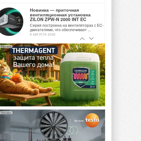
Новинка — приточная
вентиляционная установка
ZILON ZPW-N 2000 INT EC
Серия построена на вентиляторах с EC-
двигателями, что обеспечивает ...
6 АВГУСТА 2026
Учёные ЮУрГУ создали
Реклама
каскадную установку,
объединяющую солнечную и
геотермальную энергию
Природосберегающие технологии ...
6 АВГУСТА 2026
Для Арктики создали
технологию защиты
ветрогенераторов от аварий
Разработка учитывает влияние
мерзлоты, обледенения и снеговых ...
6 АВГУСТА 2026
Реклама
Гибридный тепловой насос PV/T
с одним общим испарителем
Исследователи предложили
конструкцию двухисточникового ...