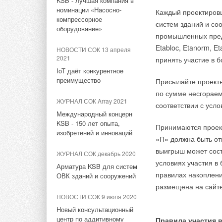
KSB - лучшая компания в
НОВОСТИ СОК 27 октября
центр в Китае
соответствии со ро
номинации «Насосно-
Каждый проектиров
2025
компрессорное
маркировки на само
систем зданий и со
Viessmann установит
НОВОСТИ СОК 15 июля 2022
оборудование»
требованиями росси
промышленных предп
тепловые насосы на
Новый статус компании
требованиями комп
стадионе Альянц Арена
Etabloc, Etanorm, E
НОВОСТИ СОК 13 апреля
«Данфосс» в России
Кроме того, т.к. пр
футбольного клуба Бавария
2021
принять участие в 
дальнейшем сделать
IoT даёт конкурентное
НОВОСТИ СОК 21 июня 2022
НОВОСТИ СОК 4 сентября
российского рынка.
преимущество
Присылайте проекты
Danfoss переводит
2024
по сумме несгораем
региональные центры на
Проверяем
ЖУРНАЛ СОК Array 2021
единый телефонный номер
Серия VFM2
– объе
соответствии с усл
работоспособность котлов к
Международный концерн
VFM2 (65-250) в ед
отопительному сезону: чек-
KSB - 150 лет опыта,
НОВОСТИ СОК 4 апреля 2022
лист
Серия AR(V/E)
– ло
Принимаются проект
изобретений и инноваций
Сообщение руководства
от Данфосс произво
«П» должна быть от
компании «Данфосс» о
НОВОСТИ СОК 6 июня 2023
требования. Технич
выигрыш может сост
ЖУРНАЛ СОК декабрь 2020
работе в России
ООО «Виссманн» и ООО
подготовка к перехо
условиях участия в
Арматура KSB для систем
«Виссманн Липецк»
внутренними требо
правилах накоплени
ОВК зданий и сооружений
НОВОСТИ СОК 16 марта 2022
объявили о переименовании
модельный ряд.
размещена на сайт
Отчет компании Danfoss A/S
НОВОСТИ СОК 9 июля 2020
Серия DRP – локали
за 2021 год
НОВОСТИ СОК 6 июня 2023
Новый консультационный
перепада давления 
ООО «Виссманн»
центр по аддитивному
НОВОСТИ СОК 3 февраля
Правила участия в
представил новинку -