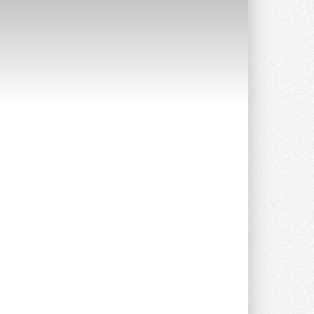
Уже через месяц в России
можно будет устанавливать
солнечные панели в МКД
С 1 сентября снимается запрет на
микрогенерацию в многоквартирных ...
30 ИЮЛЯ 2026
Канальные вентиляторы с ЕС-
двигателями Sysimple TRS EC
Poti
Новинка от Системэйр —
прямоугольный канальный ...
30 ИЮЛЯ 2026
Краска для окон: как выбрать
состав, который не
растрескается после первой
зимы
Частые вопросы о краске для окон ...
30 ИЮЛЯ 2026
СИЭНПИ РУС представила
новую серию консольных
насосов NM
Усовершенствованная гидравлика
помогает снизить энергопотребление ...
30 ИЮЛЯ 2026