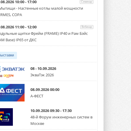
.08.2026 10:00 - 17:00
Семинар
Организатором выступил торгово-
производственный холдинг ...
 Мытищи - Настенные котлы малой мощности
3 АВГУСТА 2026
RMES, COPA
«Датарк» испытал модульный
.08.2026 11:00 - 12:00
ЦОД с плотностью 54 кВт на
Вебинар
стойку
дульные щитки Фрейм (FRAME) IP40 и Рам Бэйс
Испытания прошли на собственной
AM Base) IP65 от ДКС
производственной площадке и были ...
3 АВГУСТА 2026
Выставки
Samsung выпускает VRF-
систему DVM на R32
Линейка включает семь типоразмеров
08 - 10.09.2026
производительностью от 22,4 до 56 кВт.
ЭкваТэк 2026
Суммарная длина трубопроводов ...
3 АВГУСТА 2026
08.09.2026 00:00
«СиСофт Девелопмент» подвел
А-ФЕСТ
итоги конкурса студенческих
проектов «ТИМ-лидеры 2026»
Новый сезон конкурса «ТИМ-лидеры»
10.09.2026 09:30 - 17:30
стартует уже в сентябре 2026 года ...
3 АВГУСТА 2026
48-й Форум инженерных систем в
Москве
«Русклимат» укрепляет