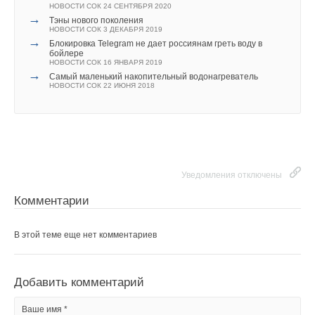
Панель позволяет управлять системами отопления
НОВОСТИ СОК 24 СЕНТЯБРЯ 2020
→
с прямым и / или смесительным контуром отопления.
Тэны нового поколения
НОВОСТИ СОК 3 ДЕКАБРЯ 2019
→
Блокировка Telegram не дает россиянам греть воду в
Комфорт и надежность благодаря встроенному модулю
бойлере
НОВОСТИ СОК 16 ЯНВАРЯ 2019
WiFi
→
Самый маленький накопительный водонагреватель
НОВОСТИ СОК 22 ИЮНЯ 2018
Как и все газовые конденсационные котлы Vitodens нового
поколения, котлы серии 100 переведены на новую
электронную платформу со встроенным WiFi-интерфейсом.
Это обеспечивает бесперебойную связь между
теплогенератором, пользователем и специализированным
Уведомления отключены
сервисным партнером. Пользователь может управлять своей
системой отопления в любое время с помощью приложения
Комментарии
ViCare и, при желании, активировать доступ к своей системе
для специализированной сервисной компании, которая
В этой теме еще нет комментариев
может мониторить ее через цифровой сервисный центр
Vitoguide. Это позволит специализированному сервисному
Добавить комментарий
партнеру распознавать необходимость технического
обслуживания и возможные неисправности на ранней
Ваше имя *