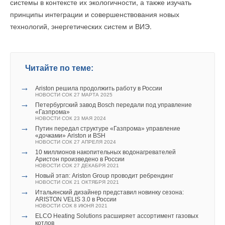
системы в контексте их экологичности, а также изучать
Теплогенераторы сертифицированы согласно ZP 3100
принципы интеграции и совершенствования новых
от DVGW Cert GmbH. Это означает, что новое поколение
В этой теме еще нет комментариев
Уведомления отключены
технологий, энергетических систем и ВИЭ.
котлов уже готовы к будущему, когда в газовые сети начнут
подавать водород, генерируемый с помощью энергии ветра
Комментарии
Добавить комментарий
и солнца, для сокращения выбросов CO
и защиты климата.
2
В этой теме еще нет комментариев
Читайте по теме:
Ваше имя *
Специалисты по монтажу также смогут оценить
преимущества интеллектуального контроллера горения:
→
Ariston решила продолжить работу в России
НОВОСТИ СОК 27 МАРТА 2025
благодаря Lambda Pro отпадает необходимость наладки
Добавить комментарий
→
Ваш E-mail *
Петербургский завод Bosch передали под управление
котла под тип газа. Регулятор горения сам распознает
«Газпрома»
НОВОСТИ СОК 23 МАЯ 2024
Ваше имя *
соответствующий тип газа и автоматически подстроит под
→
Путин передал структуре «Газпрома» управление
него работу котла Vitodens.
«дочками» Ariston и BSH
Текст комментария
НОВОСТИ СОК 27 АПРЕЛЯ 2024
→
10 миллионов накопительных водонагревателей
Ваш E-mail *
Простое и понятное управление
Аристон произведено в России
НОВОСТИ СОК 27 ДЕКАБРЯ 2021
→
Новый этап: Ariston Group проводит ребрендинг
Новое поколение котлов Vitodens 100 оснащено панелью
НОВОСТИ СОК 21 ОКТЯБРЯ 2021
управления с простым и понятным в использовании
→
Текст комментария
Итальянский дизайнер представил новинку сезона:
ARISTON VELIS 3.0 в России
сенсорным 3.5-дюймовым дисплеем. Панель управления
НОВОСТИ СОК 8 ИЮНЯ 2021
отличается также тонким дизайном в стиле «Blackpanel».
→
ELCO Heating Solutions расширяет ассортимент газовых
котлов