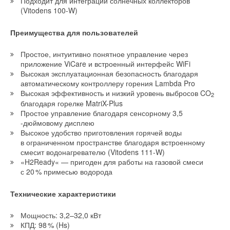
Подходит для интеграции солнечных коллекторов
(Vitodens 100-W)
Преимущества для пользователей
Простое, интуитивно понятное управление через
приложение ViCare и встроенный интерфейс WiFi
Высокая эксплуатационная безопасность благодаря
автоматическому контроллеру горения Lambda Pro
Высокая эффективность и низкий уровень выбросов CO
2
благодаря горелке MatriX-Plus
Простое управление благодаря сенсорному 3,5
-дюймовому дисплею
Высокое удобство приготовления горячей воды
в ограниченном пространстве благодаря встроенному
смесит водонагревателю (Vitodens 111-W)
«H2Ready« — пригоден для работы на газовой смеси
с 2
0
% примесью водорода
Технические характеристики
Мощность: 3,2–32,0 кВт
КПД: 9
8
% (Hs)