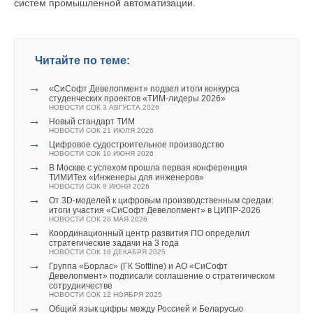
систем промышленной автоматизации.
Ваше имя *
Текст комментария
Ваш E-mail *
Ваш E-mail *
Читайте по теме:
→
«СиСофт Девелопмент» подвел итоги конкурса
Текст комментария
студенческих проектов «ТИМ-лидеры 2026»
Текст комментария
НОВОСТИ СОК 3 АВГУСТА 2026
→
Новый стандарт ТИМ
НОВОСТИ СОК 21 ИЮЛЯ 2026
→
Цифровое судостроительное производство
НОВОСТИ СОК 10 ИЮНЯ 2026
→
В Москве с успехом прошла первая конференция
ТИМИТех «Инженеры для инженеров»
НОВОСТИ СОК 9 ИЮНЯ 2026
→
От 3D-моделей к цифровым производственным средам:
итоги участия «СиСофт Девелопмент» в ЦИПР-2026
НОВОСТИ СОК 28 МАЯ 2026
→
Координационный центр развития ПО определил
стратегические задачи на 3 года
НОВОСТИ СОК 18 ДЕКАБРЯ 2025
→
Группа «Борлас» (ГК Softline) и АО «СиСофт
Девелопмент» подписали соглашение о стратегическом
сотрудничестве
НОВОСТИ СОК 12 НОЯБРЯ 2025
→
Общий язык цифры между Россией и Беларусью