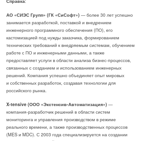
Справка
:
период 2026-2030 гг.
→
НОВОСТИ СОК 16 ИЮНЯ 2026
Германия подключила более 1 ГВт морской
НОВОСТИ СОК 24 ИЮЛЯ 2026
→
ветроэнергетики за полгода
AURUS на ПМЭФ-2026: превосходство дизайна
→
В Дагестане ввели вторую очередь крупнейшей в России
НОВОСТИ СОК 22 ИЮЛЯ 2026
АО «СИЭС Групп» (ГК «СиСофт»)
— более 30 лет успешно
НОВОСТИ СОК 10 ИЮНЯ 2026
ветроэлектростанции
Уведомления отключены
→
Русклимат на ПМЭФ-2026: инновации и партнёрства
НОВОСТИ СОК 23 ИЮЛЯ 2026
занимается разработкой, поставкой и внедрением
НОВОСТИ СОК 9 ИЮНЯ 2026
→
LONGi вновь установила мировой рекорд
Комментарии
→
инженерного программного обеспечения (ПО), его
Свежий воздух без компромиссов: новые приточно-
эффективности тандемных солнечных элементов —
вытяжные установки SHUFT UniMAX для квартиры и
35,5%
кастомизацией под нужды заказчика, формированием
частного дома
НОВОСТИ СОК 22 ИЮЛЯ 2026
В этой теме еще нет комментариев
ЖУРНАЛ СОК ИЮНЬ 2026
технических требований к внедряемым системам, обучением
работе с ПО и инженерными данными, а также
Уведомления отключены
предоставляет услуги в области анализа бизнес-процессов,
Добавить комментарий
Комментарии
связанных с созданием и использованием инженерных
решений. Компания успешно объединяет опыт мировых
Ваше имя *
Уведомления отключены
В этой теме еще нет комментариев
и собственных разработок, создавая технологии для
Уведомления отключены
российского рынка.
Комментарии
Комментарии
Ваш E-mail *
Добавить комментарий
X-tensive (ООО «Экстенсив-Автоматизация»)
—
В этой теме еще нет комментариев
В этой теме еще нет комментариев
компания-разработчик решений в области систем
Ваше имя *
мониторинга и управления производством в режиме
Текст комментария
реального времени, а также производственных процессов
Добавить комментарий
Добавить комментарий
(MES и MDC). С 2003 года специализируется на создании
Ваш E-mail *
Ваше имя *