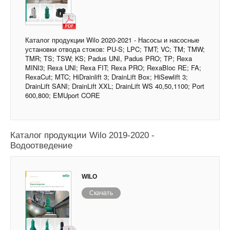
Каталог продукции Wilo 2020-2021 - Насосы и насосные
установки отвода стоков: PU-S; LPC; TMT; VC; TM; TMW;
TMR; TS; TSW; KS; Padus UNI, Padus PRO; TP; Rexa
MINI3; Rexa UNI; Rexa FIT; Rexa PRO; RexaBloc RE; FA;
RexaCut; MTC; HiDrainlift 3; DrainLift Box; HiSewlift 3;
DrainLift SANI; DrainLift XXL; DrainLift WS 40,50,1100; Port
600,800; EMUport CORE
Каталог продукции Wilo 2019-2020 -
Водоотведение
WILO
Скачать