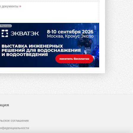
е документы
»
Реклама
ация
льское соглашение
онфиденциальности