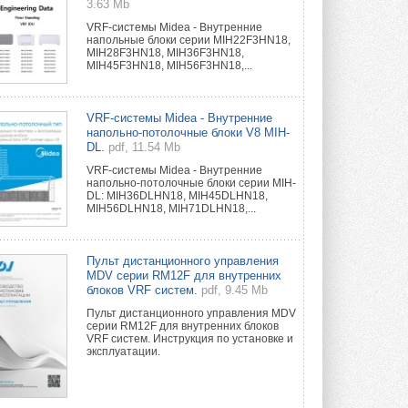
3.63 Mb
VRF-системы Midea - Внутренние
напольные блоки серии MIH22F3HN18,
MIH28F3HN18, MIH36F3HN18,
MIH45F3HN18, MIH56F3HN18,...
VRF-системы Midea - Внутренние
напольно-потолочные блоки V8 MIH-
DL.
pdf, 11.54 Mb
VRF-системы Midea - Внутренние
напольно-потолочные блоки серии MIH-
DL: MIH36DLHN18, MIH45DLHN18,
MIH56DLHN18, MIH71DLHN18,...
Пульт дистанционного управления
MDV серии RM12F для внутренних
блоков VRF систем.
pdf, 9.45 Mb
Пульт дистанционного управления MDV
серии RM12F для внутренних блоков
VRF систем. Инструкция по установке и
эксплуатации.