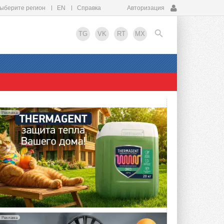
ыберите регион
EN
Справка
Авторизация
TG
VK
RT
MX
EN
Реклама
Реклама