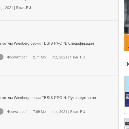
од: 2021 | Язык:
RU
е котлы Wiesberg серии TESIS PRO N. Спецификация
Формат: pdf
|
2.71 Mb
год: 2021 | Язык: RU
Н
 котлы Wiesberg серии TESIS PRO N. Руководство по
Формат: pdf
|
7.69 Mb
год: 2021 | Язык: RU