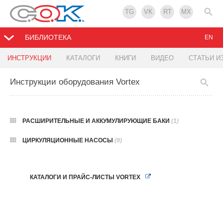
TG
VK
RT
MX
БИБЛИОТЕКА
EN
ИНСТРУКЦИИ
КАТАЛОГИ
КНИГИ
ВИДЕО
СТАТЬИ И
Инструкции оборудования Vortex
РАСШИРИТЕЛЬНЫЕ И АККУМУЛИРУЮЩИЕ БАКИ
(1)
ЦИРКУЛЯЦИОННЫЕ НАСОСЫ
(9)
КАТАЛОГИ И ПРАЙС-ЛИСТЫ VORTEX