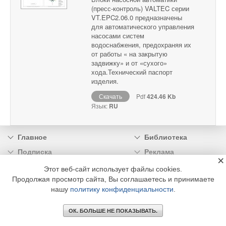
(пресс-контроль) VALTEC серии
VT.EPC2.06.0 предназначены
для автоматического управления
насосами систем
водоснабжения, предохраняя их
от работы « на закрытую
задвижку» и от «сухого»
хода.Технический паспорт
изделия.
Скачать
Pdf
424.46 Kb
Язык:
RU
Главное
Библиотека
Подписка
Реклама
×
Информация
Этот веб-сайт использует файлы cookies.
Продолжая просмотр сайта, Вы соглашаетесь и принимаете
© 2002 - 2026 OOO Издательский дом «МЕДИА ТЕХНОЛОДЖИ» +7 (495) 665-00-
нашу
политику конфиденциальности
.
00
ОК. БОЛЬШЕ НЕ ПОКАЗЫВАТЬ.