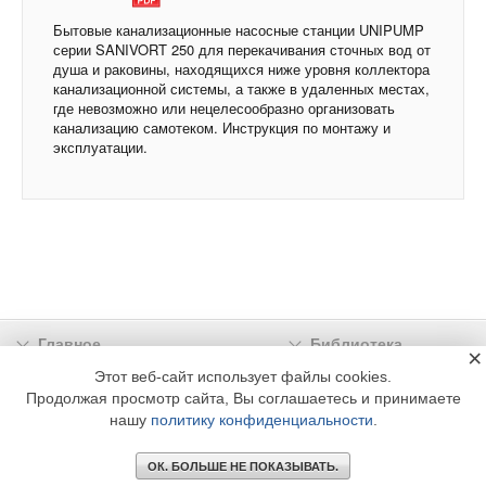
Бытовые канализационные насосные станции UNIPUMP
серии SANIVORT 250 для перекачивания сточных вод от
душа и раковины, находящихся ниже уровня коллектора
канализационной системы, а также в удаленных местах,
где невозможно или нецелесообразно организовать
канализацию самотеком. Инструкция по монтажу и
эксплуатации.
Главное
Библиотека
×
Подписка
Реклама
Этот веб-сайт использует файлы cookies.
Продолжая просмотр сайта, Вы соглашаетесь и принимаете
Информация
нашу
политику конфиденциальности
.
© 2002 - 2026 OOO Издательский дом «МЕДИА ТЕХНОЛОДЖИ» +7 (495) 665-00-
00
ОК. БОЛЬШЕ НЕ ПОКАЗЫВАТЬ.