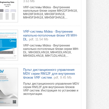
3.63 Mb
VRF-системы Midea - Внутренние
напольные блоки серии MIH22F3HN18,
MIH28F3HN18, MIH36F3HN18,
MIH45F3HN18, MIH56F3HN18,...
VRF-системы Midea - Внутренние
напольно-потолочные блоки V8 MIH-
DL.
pdf, 11.54 Mb
VRF-системы Midea - Внутренние
напольно-потолочные блоки серии MIH-
DL: MIH36DLHN18, MIH45DLHN18,
MIH56DLHN18, MIH71DLHN18,...
Пульт дистанционного управления
MDV серии RM12F для внутренних
блоков VRF систем.
pdf, 9.45 Mb
Пульт дистанционного управления MDV
серии RM12F для внутренних блоков
VRF систем. Инструкция по установке и
эксплуатации.