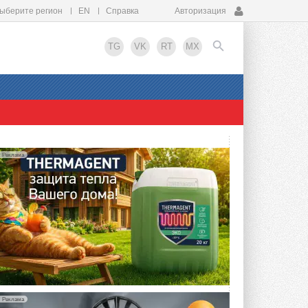
ыберите регион
EN
Справка
Авторизация
TG
VK
RT
MX
EN
Реклама
Реклама