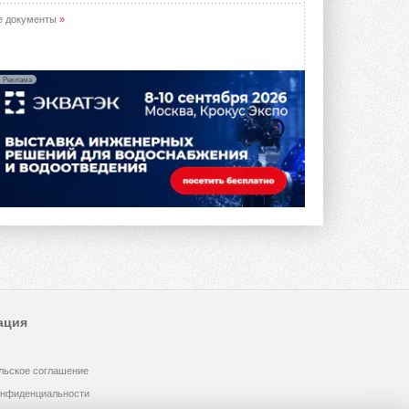
е документы
»
Реклама
ация
льское соглашение
онфиденциальности