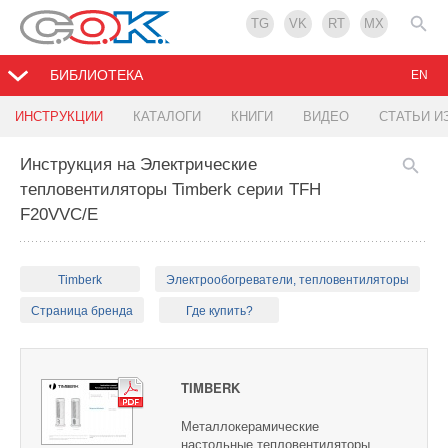
TG
VK
RT
MX
БИБЛИОТЕКА
EN
ИНСТРУКЦИИ
КАТАЛОГИ
КНИГИ
ВИДЕО
СТАТЬИ И
Инструкция на Электрические
тепловентиляторы Timberk серии TFH
F20VVC/E
Timberk
Электрообогреватели, тепловентиляторы
Страница бренда
Где купить?
TIMBERK
Металлокерамические
настольные тепловентиляторы