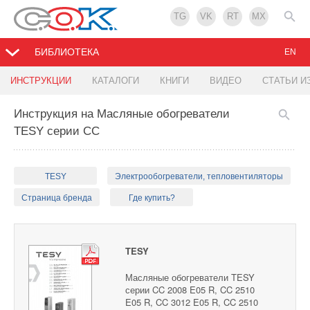
TG
VK
RT
MX
БИБЛИОТЕКА
EN
ИНСТРУКЦИИ
КАТАЛОГИ
КНИГИ
ВИДЕО
СТАТЬИ И
Инструкция на Масляные обогреватели
TESY серии CC
TESY
Электрообогреватели, тепловентиляторы
Страница бренда
Где купить?
TESY
Масляные обогреватели TESY
серии CC 2008 E05 R, CC 2510
E05 R, CC 3012 E05 R, CC 2510