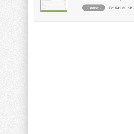
Скачать
Pdf
542.60 Kb