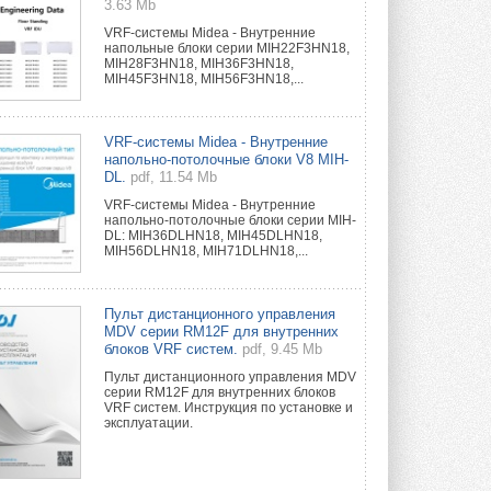
3.63 Mb
VRF-системы Midea - Внутренние
напольные блоки серии MIH22F3HN18,
MIH28F3HN18, MIH36F3HN18,
MIH45F3HN18, MIH56F3HN18,...
VRF-системы Midea - Внутренние
напольно-потолочные блоки V8 MIH-
DL.
pdf, 11.54 Mb
VRF-системы Midea - Внутренние
напольно-потолочные блоки серии MIH-
DL: MIH36DLHN18, MIH45DLHN18,
MIH56DLHN18, MIH71DLHN18,...
Пульт дистанционного управления
MDV серии RM12F для внутренних
блоков VRF систем.
pdf, 9.45 Mb
Пульт дистанционного управления MDV
серии RM12F для внутренних блоков
VRF систем. Инструкция по установке и
эксплуатации.