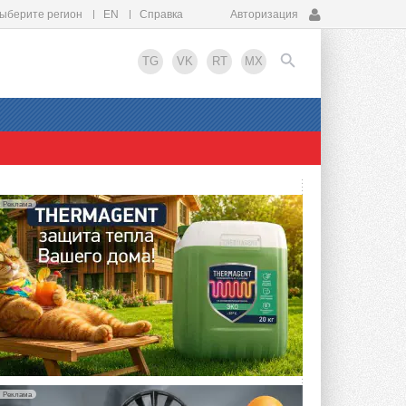
ыберите регион
EN
Справка
Авторизация
TG
VK
RT
MX
EN
Реклама
Реклама