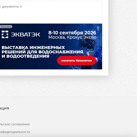
е документы
»
Реклама
ация
льское соглашение
онфиденциальности