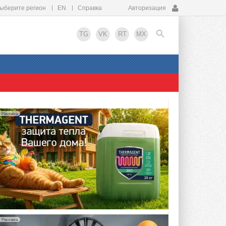
ыберите регион
EN
Справка
Авторизация
TG
VK
RT
MX
EN
Реклама
упить?
Реклама