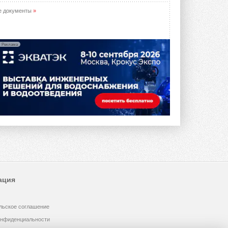
е документы
»
Реклама
ация
льское соглашение
онфиденциальности