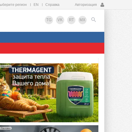
ыберите регион
EN
Справка
Авторизация
TG
VK
RT
MX
EN
Реклама
Реклама