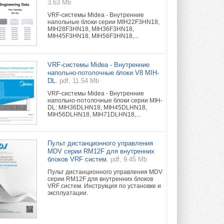
3.63 Mb
VRF-системы Midea - Внутренние
напольные блоки серии MIH22F3HN18,
MIH28F3HN18, MIH36F3HN18,
MIH45F3HN18, MIH56F3HN18,...
VRF-системы Midea - Внутренние
напольно-потолочные блоки V8 MIH-
DL.
pdf, 11.54 Mb
VRF-системы Midea - Внутренние
напольно-потолочные блоки серии MIH-
DL: MIH36DLHN18, MIH45DLHN18,
MIH56DLHN18, MIH71DLHN18,...
Пульт дистанционного управления
MDV серии RM12F для внутренних
блоков VRF систем.
pdf, 9.45 Mb
Пульт дистанционного управления MDV
серии RM12F для внутренних блоков
VRF систем. Инструкция по установке и
эксплуатации.