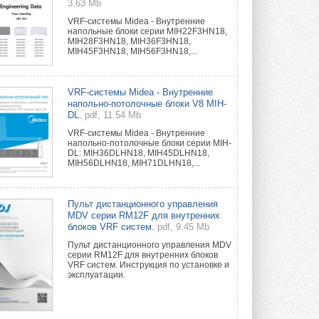
3.63 Mb
VRF-системы Midea - Внутренние
напольные блоки серии MIH22F3HN18,
MIH28F3HN18, MIH36F3HN18,
MIH45F3HN18, MIH56F3HN18,...
VRF-системы Midea - Внутренние
напольно-потолочные блоки V8 MIH-
DL.
pdf, 11.54 Mb
VRF-системы Midea - Внутренние
напольно-потолочные блоки серии MIH-
DL: MIH36DLHN18, MIH45DLHN18,
MIH56DLHN18, MIH71DLHN18,...
Пульт дистанционного управления
MDV серии RM12F для внутренних
блоков VRF систем.
pdf, 9.45 Mb
Пульт дистанционного управления MDV
серии RM12F для внутренних блоков
VRF систем. Инструкция по установке и
эксплуатации.