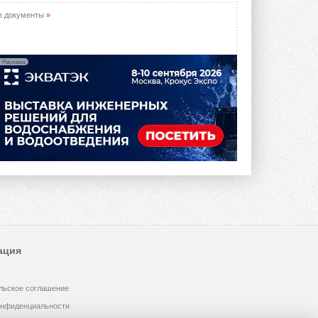
е документы
»
Реклама
ация
льское соглашение
онфиденциальности