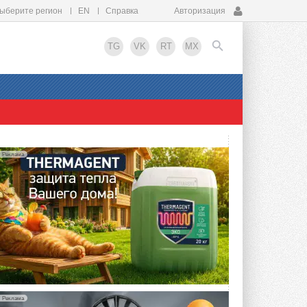
ыберите регион
EN
Справка
Авторизация
TG
VK
RT
MX
EN
Реклама
Реклама