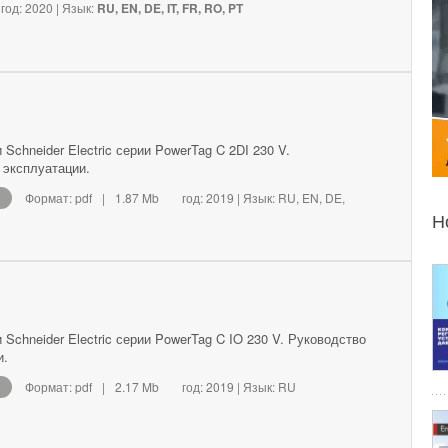
год: 2020 | Язык:
RU, EN, DE, IT, FR, RO, PT
Schneider Electric серии PowerTag C 2DI 230 V.
 эксплуатации.
Формат: pdf
|
1.87 Mb
год: 2019 | Язык: RU, EN, DE,
Н
Schneider Electric серии PowerTag C IO 230 V. Руководство
и.
Формат: pdf
|
2.17 Mb
год: 2019 | Язык: RU