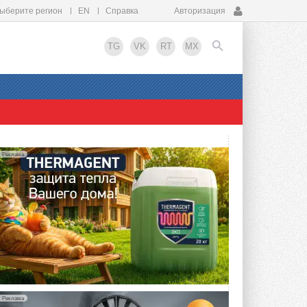
ыберите регион
EN
Справка
Авторизация
TG
VK
RT
MX
EN
Реклама
Реклама