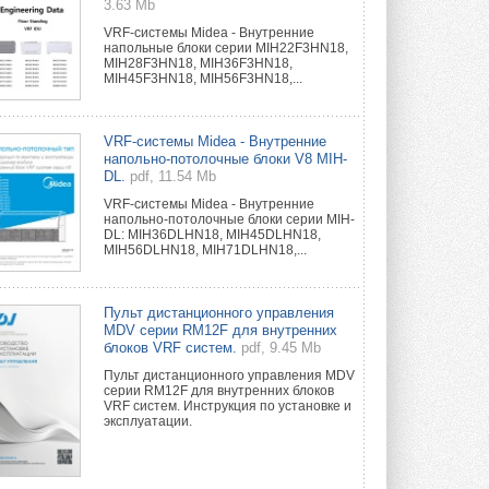
3.63 Mb
VRF-системы Midea - Внутренние
напольные блоки серии MIH22F3HN18,
MIH28F3HN18, MIH36F3HN18,
MIH45F3HN18, MIH56F3HN18,...
VRF-системы Midea - Внутренние
напольно-потолочные блоки V8 MIH-
DL.
pdf, 11.54 Mb
VRF-системы Midea - Внутренние
напольно-потолочные блоки серии MIH-
DL: MIH36DLHN18, MIH45DLHN18,
MIH56DLHN18, MIH71DLHN18,...
Пульт дистанционного управления
MDV серии RM12F для внутренних
блоков VRF систем.
pdf, 9.45 Mb
Пульт дистанционного управления MDV
серии RM12F для внутренних блоков
VRF систем. Инструкция по установке и
эксплуатации.