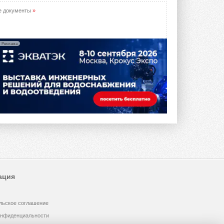
е документы
»
Реклама
ация
льское соглашение
онфиденциальности