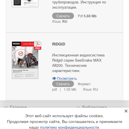
трубопроводов. Инструкция по
эксплуатации.
Скачать
Pdf
5.88 Mb
Язык:
RU
RIDGID
Инспекционная видеосистема
Ridgid серии SeeSnake MAX
rM200. Технические
характеристики.
Посмотреть
Скачать
Формат:
pdf
|
1.05 Mb
Язык: RU
Главное
Библиотека
×
Подписка
Реклама
Этот веб-сайт использует файлы cookies.
Продолжая просмотр сайта, Вы соглашаетесь и принимаете
Информация
нашу
политику конфиденциальности
.