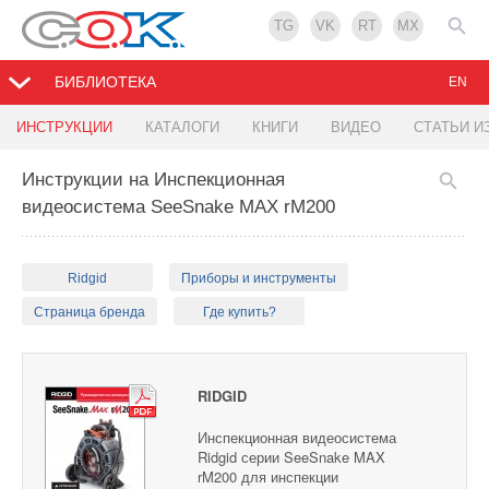
TG
VK
RT
MX
БИБЛИОТЕКА
EN
ИНСТРУКЦИИ
КАТАЛОГИ
КНИГИ
ВИДЕО
СТАТЬИ И
Инструкции на Инспекционная
видеосистема SeeSnake MAX rM200
Ridgid
Приборы и инструменты
Страница бренда
Где купить?
RIDGID
Инспекционная видеосистема
Ridgid серии SeeSnake MAX
rM200 для инспекции