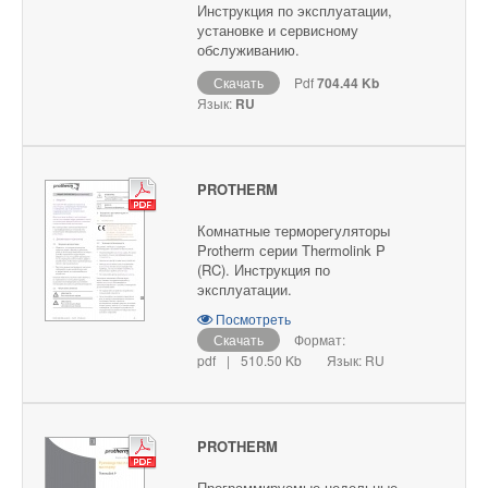
Инструкция по эксплуатации,
установке и сервисному
обслуживанию.
Скачать
Pdf
704.44 Kb
Язык:
RU
PROTHERM
Комнатные терморегуляторы
Protherm серии Thermolink P
(RC). Инструкция по
эксплуатации.
Посмотреть
Скачать
Формат:
pdf
|
510.50 Kb
Язык: RU
PROTHERM
Программируемые недельные