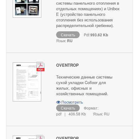
системы панельного отопления в
отдельных помещениях) и Unibox
Е (устройство панельного
отопления без использования
распределительной гребенки).
Скачать
Pdf
993.62 Kb
Язык:
RU
OVENTROP
Технические данные системы
сухой укладки Cofloor для
жилых, офисных и
хозяйственных помещений.
Посмотреть
Скачать
Формат:
pdf
|
406.58 Kb
Язык: RU
OVENTROP