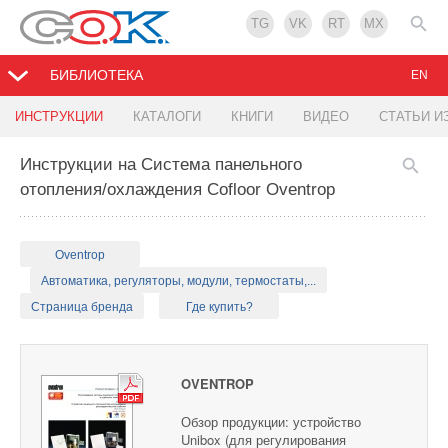
TG
VK
RT
MX
БИБЛИОТЕКА
EN
ИНСТРУКЦИИ
КАТАЛОГИ
КНИГИ
ВИДЕО
СТАТЬИ И
Инструкции на Система панельного
отопления/охлаждения Cofloor Oventrop
Oventrop
Автоматика, регуляторы, модули, термостаты,...
Страница бренда
Где купить?
OVENTROP
Обзор продукции: устройство
Unibox (для регулирования