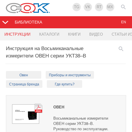
TG
VK
RT
MX
БИБЛИОТЕКА
EN
ИНСТРУКЦИИ
КАТАЛОГИ
КНИГИ
ВИДЕО
СТАТЬИ И
Инструкция на Восьмиканальные
измерители ОВЕН серии УКТ38–В
Овен
Приборы и инструменты
Страница бренда
Где купить?
ОВЕН
Восьмиканальные измерители
ОВЕН серии УКТ38–В.
Руководство по эксплуатации.